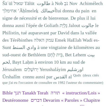
Šāʾūl
שאול
Tālūt طالوت à Nob
נֹבֶ
Nov Achimélech
’Ăḥîmeleḵ أخيمالكlui donna du pain en
אחימלך
signe de nécessité et de bienvenue. De plus il lui
donna aussi l'épée de Goliath
גָּלְיָת
Jalout جالوت le
Philistin, tué auparavant par David dans la vallée
des Térébinthes
עמק האלה
Emek HaElah Wadi es-
Sunt وادي السنط‎ à une vingtaine de kilomètres au
sud-ouest de Bethléem
בֵּית לֶחֶם
, Bet Lehem بيت
لحم, Bayt Laḥm à environ 10 km au sud de
Jérusalem
יְרוּשָׁלַיִם
Yerushaláyim اورشليم
Quds (deux cités
Ûrshalîm connu aussi par القدس al
que j'ai eu l'occasion de connaître en 1982 l'auteur du commentaire)
Bible
תנך
Tanakh Torah
תורה
« instruction/Lois »
Deutéronome
דברים
Devarim « Paroles »
Chapitre