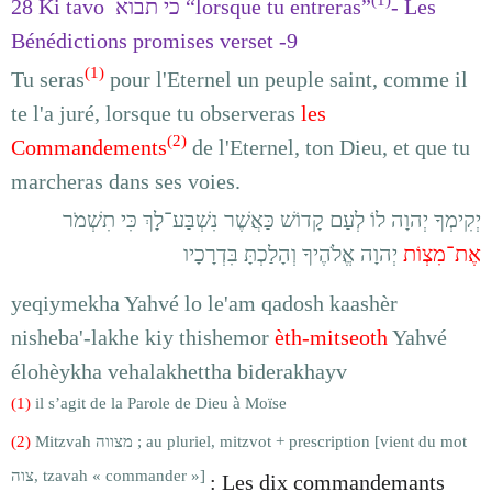
(1)
28 Ki tavo
כי תבוא
“lorsque tu entreras”
- Les
Bénédictions promises verset -9
(1)
Tu seras
pour l'Eternel un peuple saint, comme il
te l'a juré, lorsque tu observeras
les
(2)
Commandements
de l'Eternel, ton Dieu, et que tu
marcheras dans ses voies.
יְקִימְךָ יְהוָה לוֹ לְעַם קָדוֹשׁ כַּאֲשֶׁר נִשְׁבַּע־לָךְ כִּי תִשְׁמֹר
אֶת־מִצְוֹת
יְהוָה אֱלֹהֶיךָ וְהָלַכְתָּ בִּדְרָכָיו
yeqiymekha Yahvé lo le'am qadosh kaashèr
nisheba'-lakhe kiy thishemor
èth-mitseoth
Yahvé
élohèykha vehalakhettha biderakhayv
(1)
il s’agit de la Parole de Dieu à Moïse
(2)
Mitzvah
מצווה
; au pluriel, mitzvot + prescription [vient du mot
צוה
, tzavah « commander »]
: Les dix commandemants