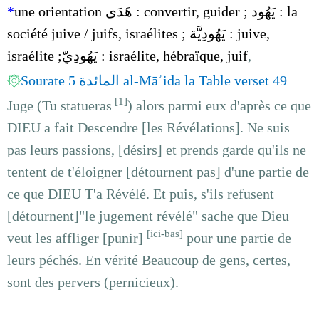
*
une orientation هَدَى : convertir, guider ; يَهُود : la
société juive / juifs, israélites ; يَهُودِيَّة : juive,
israélite ;يَهُودِيّ : israélite, hébraïque, juif
,
۞
Sourate 5 المائدة al-Māʾida la Table verset 49
[1]
Juge (Tu statueras
) alors parmi eux d'après ce que
DIEU a fait Descendre [les Révélations]. Ne suis
pas leurs passions, [désirs] et prends garde qu'ils ne
tentent de t'éloigner [détournent pas] d'une partie de
ce que DIEU T'a Révélé. Et puis, s'ils refusent
[détournent]"le jugement révélé" sache que Dieu
[ici-bas]
veut les affliger [punir]
pour une partie de
leurs péchés. En vérité Beaucoup de gens, certes,
sont des pervers (pernicieux).