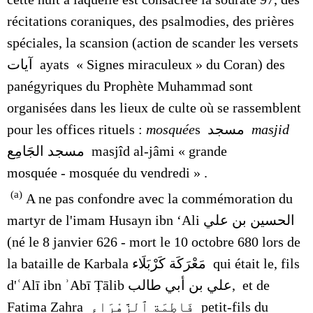
récitations coraniques, des psalmodies, des prières
spéciales, la scansion (
action de scander les vers
ets
آيات
ayats « Signes miraculeux » du Coran) des
panégyriques du Prophète Muhammad sont
organisées dans les
lieux de culte où se rassemblent
pour les offices rituels :
mosquée
s
مسجد
masjid
مسجد الجَامِع
masjîd al-jâmi « grande
mosquée - mosquée du vendredi » .
(a)
A ne pas confondre avec la commémoration du
martyr de l'imam Husayn ibn ‘Ali الحسين بن علي
(né le 8 janvier 626 - mort le 10 octobre 680 lors de
la bataille de Karbala مَعْرَكَة كَرْبَلَاء qui était le, fils
d'ʿAlī ibn ʾAbī Ṭālib علي بن أبي طالب, et de
Fatima Zahra فَاطِمَة ٱلزَّهْرَاء petit-fils du