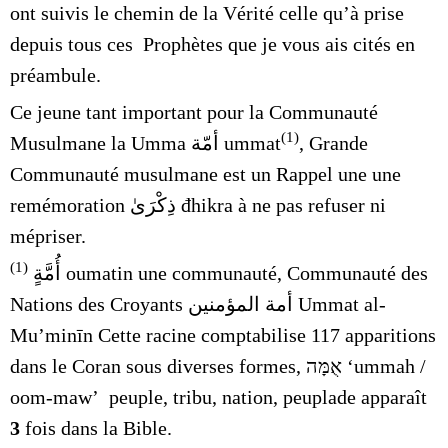
ont suivis le chemin de la Vérité celle qu’à prise
depuis tous ces Prophètes que je vous ais cités en
préambule.
Ce jeune tant important pour la Communauté
(1)
Musulmane la Umma
أمّة
ummat
, Grande
Communauté musulmane
est un Rappel une une
remémoration ذِكْرَىٰ
đhikra
à ne pas refuser ni
mépriser.
(1)
أُمَّةٍ
oumatin une communauté, Communauté des
Nations des Croyants
أمة المؤمنين
Ummat al-
Muʼminīn Cette racine comptabilise 117 apparitions
dans le Coran sous diverses formes, אֻמָּה ‘ummah /
oom-maw’ peuple, tribu, nation, peuplade apparaît
3
fois dans la Bible.