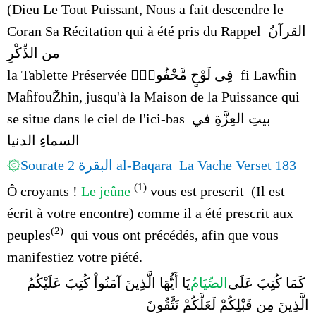
(Dieu Le Tout Puissant, Nous a fait descendre le
Coran Sa Récitation qui à été pris du Rappel القرآنُ
من الذِّكْرِ
alQu’ran min alÐhikr
en une seule fois de
la Tablette Préservée
فِى لَوْحٍ مَّحْفُوظٍۭ
fi
Lawĥin
MaĥfouŽhin
, jusqu'à la Maison de la Puissance qui
se situe dans le ciel de l'ici-bas
بيتِ العِزَّةِ في
السماءِ الدنيا
Baytoul 'Izza fi alsma' aldounya
۞
Sourate 2 البقرة al-Baqara La Vache Verset 183
(1)
Ô croyants !
Le jeûne
vous est prescrit (Il est
écrit à votre encontre) comme il a été prescrit aux
(2)
peuples
qui vous ont précédés, afin que vous
manifestiez votre piété.
كَمَا كُتِبَ عَلَى
الصِّيَامُ
يَا أَيُّهَا الَّذِينَ آمَنُواْ كُتِبَ عَلَيْكُمُ
الَّذِينَ مِن قَبْلِكُمْ لَعَلَّكُمْ تَتَّقُونَ