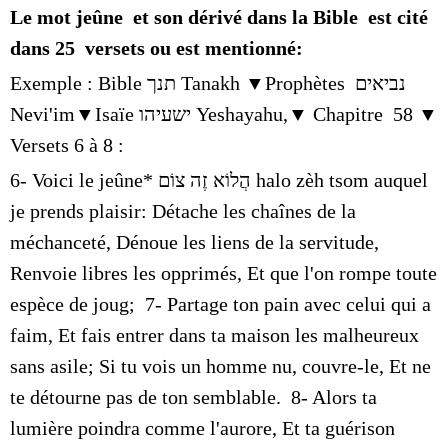
Le mot jeûne et son dérivé dans la Bible est cité
dans 25 versets ou est mentionné:
Exemple : Bible
תנך
Tanakh ▼Prophètes
נביאים
Nevi'im▼Isaïe
ישעיהו
Yeshayahu,▼ Chapitre 58 ▼
Versets 6 à 8 :
6- Voici le jeûne*
הֲלוֹא זֶה צוֹם
halo zèh tsom auquel
je prends plaisir: Détache les chaînes de la
méchanceté, Dénoue les liens de la servitude,
Renvoie libres les opprimés, Et que l'on rompe toute
espèce de joug; 7- Partage ton pain avec celui qui a
faim, Et fais entrer dans ta maison les malheureux
sans asile; Si tu vois un homme nu, couvre-le, Et ne
te détourne pas de ton semblable. 8- Alors ta
lumière poindra comme l'aurore, Et ta guérison