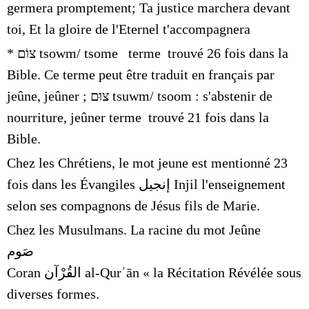
germera promptement; Ta justice marchera devant
toi, Et la gloire de l'Eternel t'accompagnera
*
צוֹם
tsowm/ tsome terme trouvé 26 fois dans la
Bible. Ce terme peut être traduit en français par
jeûne, jeûner ;
צוּם
tsuwm/ tsoom : s'abstenir de
nourriture, jeûner terme trouvé 21 fois dans la
Bible.
Chez les Chrétiens, le mot jeune est mentionné 23
fois dans les Évangiles
إنجيل
Injil
l'enseignement
selon ses compagnons de
Jésus
fils de Marie.
Chez les Musulmans.
La racine du mot
Jeûne
صَوم
ṣawm
comptabilise 14 apparitions dans le
Coran القُرْآن al-Qurʾān « la Récitation Révélée
sous
diverses formes.