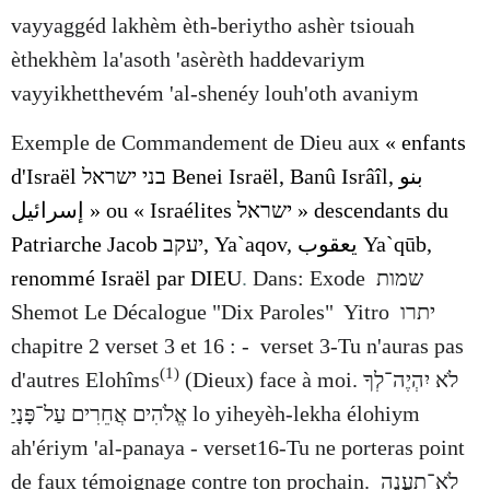
vayyaggéd lakhèm èth-beriytho ashèr tsiouah
èthekhèm la'asoth 'asèrèth haddevariym
vayyikhetthevém 'al-shenéy louh'oth avaniym
Exemple de Commandement de Dieu aux
« enfants
d'Israël
בני ישראל
Benei Israël, Banû Isrâîl, بنو
إسرائيل » ou « Israélites
ישראל
» descendants du
Patriarche Jacob
יעקב
, Ya`aqov, يعقوب Ya`qūb,
renommé Israël par DIEU
.
Dans: Exode
שמות
Shemot Le Décalogue "Dix Paroles" Yitro
יתרו
chapitre 2 verset 3 et 16 : - verset 3-Tu n'auras pas
(1)
d'autres Elohîms
(Dieux) face à moi.
לֹא יִהְיֶה־לְךָ
אֱלֹהִים אֲחֵרִים עַל־פָּנָיַ
lo yiheyèh-lekha élohiym
ah'ériym 'al-panaya - verset16-Tu ne porteras point
de faux témoignage contre ton prochain.
לֹא־תַעֲנֶה