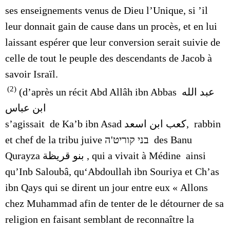
ses enseignements venus de Dieu l’Unique, si ’il
leur donnait gain de cause dans un procès, et en lui
laissant espérer que leur conversion serait suivie de
celle de tout le peuple des descendants de Jacob à
savoir Israïl.
(2)
(d’après un récit
Abd Allâh
ibn Abbas
عبد الله
ابن عباس cousin paternel de Muhammad),
il
s’agissait de Ka’b ibn Asad
كعب ابن اسعد
,
rabbin
et chef de la tribu juive
בני קוריט'ה
des
Banu
Qurayza
بنو قريظة
,
qui a vivait à Médine
ainsi
qu’Inb Saloubâ, qu‘Abdoullah ibn Souriya et Ch’as
ibn Qays qui se dirent un jour entre eux « Allons
chez Muhammad afin de tenter de le détourner de sa
religion en faisant semblant
de reconnaître la