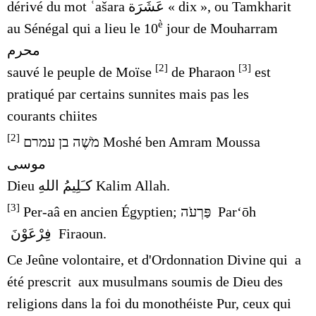
dérivé du mot ʿašara
عَشَرَة
« dix », ou Tamkharit
è
au Sénégal qui a lieu le
10
jour de
Mouharram
محرم qui commémore le jour où Dieu l’Unique a
[2]
[3]
sauvé le peuple de Moïse
de Pharaon
est
pratiqué par certains sunnites mais pas les
courants chiites
[2]
מֹשֶׁה בן עמרם
Moshé ben Amram Moussa
موسى appelé « Celui qui transmet La Parole de
Dieu كـَلِيمُ اللهِ Kalim Allah.
[3]
Per-aâ en ancien Égyptien;
פַּרְעֹה
Par‘ōh
فِرْعَوْنَ
Firaoun.
Ce Jeûne volontaire, et d'Ordonnation Divine qui a
été prescrit aux musulmans soumis de Dieu des
religions dans la foi du monothéiste Pur, ceux qui