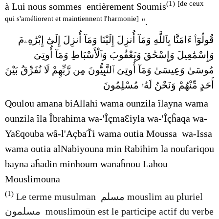
(1
)
[de ceux
à Lui nous sommes entièrement Soumis
qui s'améliorent et maintiennent l'harmonie]
".
قُولُوٓا۟ ءَامَنَّا بِٱللَّهِ وَمَآ أُنزِلَ إِلَيْنَا وَمَآ أُنزِلَ إِلَىٰٓ إِبْرَٰهِۦمَ
وَإِسْمَٰعِيلَ وَإِسْحَٰقَ وَيَعْقُوبَ وَٱلْأَسْبَاطِ وَمَآ أُوتِىَ
مُوسَىٰ وَعِيسَىٰ وَمَآ أُوتِىَ ٱلنَّبِيُّونَ مِن رَّبِّهِمْ لَا نُفَرِّقُ بَيْنَ
أَحَدٍ مِّنْهُمْ وَنَحْنُ لَهُۥ مُسْلِمُونَ
Qoulou amana biAllahi wama ounzila îlayna wama
ounzila îla Îbrahima wa-'ÎçmaƐiyla wa-'Îçĥaqa wa-
YaƐqouba wâ-l'AçbaŤi wama outia Moussa wa-Issa
wama outia alNabiyouna min Rabihim la noufariqou
bayna aĥadin minhoum wanaĥnou Lahou
Mouslimouna
(1)
Le terme musulman مسلم mouslim au pluriel
مسلمون mouslimoūn est le participe actif du verbe