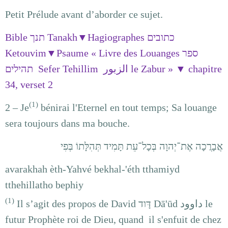
Petit Prélude avant d’aborder ce sujet.
Bible
תנך
Tanakh▼Hagiographes
כתובים
Ketouvim▼Psaume « Livre des Louanges
ספר
Sefer Tehillim الزبور le Zabur » ▼ chapitre
תהילים
34, verset 2
(1)
2 – Je
bénirai l'Eternel en tout temps; Sa louange
sera toujours dans ma bouche.
אֲבָרֲכָה אֶת־יְהוָה בְּכָל־עֵת תָּמִיד תְּהִלָּתוֹ בְּפִי
avarakhah èth-Yahvé bekhal-'éth tthamiyd
tthehillatho bephiy
(1)
Il s’agit des propos de David
דָּוד
Dā'ūd داوود le
futur Prophète roi de Dieu, quand il s'enfuit de chez