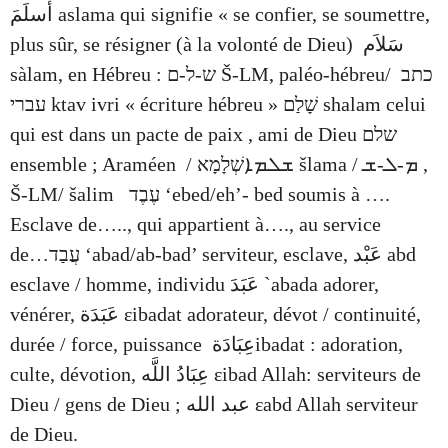
أسلَمَ aslama qui signifie « se confier, se soumettre,
plus sûr, se résigner (à la volonté de Dieu) سَلاَم
sàlam, en Hébreu :
ש-ל-ם
Š-LM, paléo-hébreu/
כתב
עברי
ktav ivri « écriture hébreu »
שָׁלַם
shalam celui
qui est dans un pacte de paix , ami de Dieu
שלם
ensemble ; Araméen
שְׁלָמָא /
ܫܠܡܐ
šlama /
ܫ
-
ܠ
-
ܡ
,
Š-LM/ šalim
עֶבֶד
‘ebed/eh’- bed soumis à ….
Esclave de….., qui appartient à…., au service
de…
עֲבַד
‘abad/ab-bad’ serviteur, esclave, عَبْد abd
esclave / homme, individu عَبَدَ `abada adorer,
vénérer, عَبَدَة εibadat adorateur, dévot / continuité,
durée / force, puissance عِبَادَةibadat : adoration,
culte, dévotion, عِبَادُ اللَّه εibad Allah: serviteurs de
Dieu / gens de Dieu ; عبد الله εabd Allah serviteur
de Dieu.