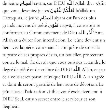
du jeûne الصِيَام ṣiyām, car DIEU اللّٰه Allah dit : -Afin
que vous deveniez justes لَعَلَّكُمْ تَتَّقُونَ la`allakum
Tattaqūna. le jeûne الصِيَام ṣiyām est l'un des plus
grands moyens de piété تَقْوَى taqwā, il consiste à se
conformer au Commandement de Dieu أَمْراللهʽAmr
Allah et à éviter Son interdiction. Le jeûne devient un
lien avec la piété, contenant la conquête de soi et la
rupture de ses propres désirs, un bouclier, protecteur
contre le mal. Ce devoir que vous puissiez atteindre le
degré de piété et de crainte de DIEU اللّٰه Allah, et par
cela vous serez parmi ceux que DIEU اللّٰه Allah agrée
et dont ils seront gratifié de leur acte de dévotion. Le
jeûne, acte d'adoration visible, voué exclusivement à
DIEU Seul, est un secret entre le serviteur et son
Seigneur.