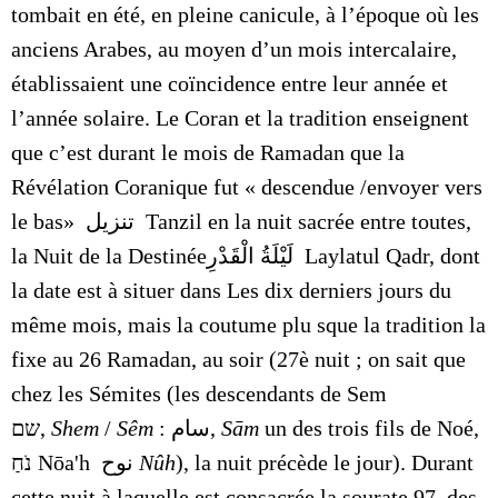
tombait en été, en pleine canicule, à l’époque où les
anciens Arabes, au moyen d’un mois intercalaire,
établissaient une coïncidence entre leur année et
l’année solaire. Le Coran et la tradition enseignent
que c’est durant le mois de Ramadan que la
Révélation Coranique fut « descendue /envoyer vers
le bas» تنزيل Tanzil en la nuit sacrée entre toutes,
la Nuit de la Destinée
لَيْلَةُ الْقَدْرِ
Laylatul Qadr, dont
la date est à situer dans Les dix derniers jours du
même mois, mais la coutume plu sque la tradition la
fixe au 26 Ramadan, au soir (27è nuit ; on sait que
chez les Sémites (les descendants de Sem
שם
,
Shem
/
Sêm
: سام,
Sām
un des trois fils de
Noé,
נֹחַ
Nōa'h نوح
Nûh
), la nuit précède le jour). Durant
cette nuit à laquelle est consacrée la sourate 97, des