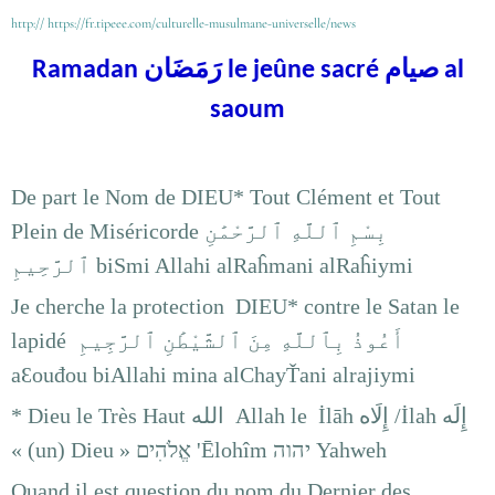
http:// https://fr.tipeee.com/culturelle-musulmane-universelle/news
صيام
رَمَضَان
Ramadan
le jeûne sacré
al
saoum
De part le Nom de DIEU* Tout Clément et Tout
Plein de Miséricorde
بِسْمِ ٱللَّهِ ٱلرَّحْمَٰنِ
ٱلرَّحِيمِ
biSmi Allahi alRaĥmani alRaĥiymi
Je cherche la protection DIEU* contre le Satan le
lapidé أَعُوذُ بِٱللَّهِ مِنَ ٱلشَّيْطَٰنِ ٱلرَّجِيمِ
aƐouđou biAllahi mina alChayŤani alrajiymi
*
Dieu le Très Haut الله Allah le İlāh إِلَاه /İlah إِلَه
« (un) Dieu »
אֱלֹהִים
'Ēlohîm
יהוה
Yahweh
Quand il est question du nom du Dernier des