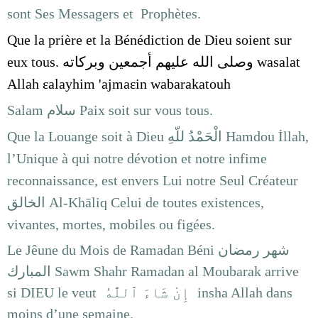
sont Ses Messagers et Prophètes.
Que la prière et la Bénédiction de Dieu soient sur
eux tous. وصلى الله عليهم أجمعين وبركاته
wasalat
Allah εalayhim 'ajmaεin wabarakatouh
Salam سلام Paix soit sur vous tous.
Que la Louange soit à Dieu الْحَمْدُ للّهِ Hamdou İllah,
l’Unique à qui notre dévotion et notre infime
reconnaissance, est envers Lui notre Seul Créateur
الخالق Al-Khāliq Celui de toutes existences,
vivantes, mortes, mobiles ou figées.
Le Jêune du Mois de Ramadan
Béni
شهر رمضان
المبارك
S
aw
m
S
hahr Ramadan al Moubarak arrive
si DIEU le veut
إِنْ شَاءَ ٱللَّٰهُ
insha Allah dans
moins d’une semaine.