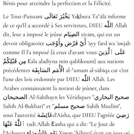
Bénis pour atteindre la perfection et la Félicité.
Le Tout-Puissant يَخْبُرَ تَعَالَى Yaḵbura Taʽālā informe
de ce qu'Il a accordé à Ses serviteurs, DIEU اللّٰه Allah
dit, leur a imposé le jeûne الصِيَام ṣiyām, qui est un
devoir obligatoire أَيّ فَرْض وأَوْجَب ʼayy fard wa ʼawjab
comme Il l'a imposé {à ceux d'avant vous عَلَى ٱلَّذِينَ
مِن قَبْلِكُمْ Ɛala alađiyna min qablikoum} aux nations
précédentes الْأُمَم السَابِقَة al-ʽumam al-sābiqa car c'est
l'une des lois ordonnée par DIEU اللّٰه Allah. Les
Arabes connaissaient la notion de jeûner, dans
الصحيحان Al-Sahihayn les Véridiques "صحيح البخاري
Sahih Al-Bukhari" et "صحيح مسلم Sahih Muslim",
sous l'autorité عَائِشَةd'Aisha, que DIEU l’agréée رَضِيَ
ٱللَّٰهُ عَنْهَا radi Allah ℇanha qui a dit: "Le Jour de
l'Achourā يَوْم عَاشُورَاء Yawm ʼĀšhūrāʼ était un jour où