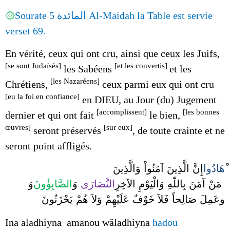
۞
Sourate 5 المائدة Al-Maidah la Table est servie
verset 69.
En vérité, ceux qui ont cru, ainsi que ceux les Juifs,
[se sont Judaïsés]
[et les convertis]
les Sabéens
et les
[les Nazaréens]
Chrétiens,
ceux parmi eux qui ont cru
[
eu la foi en confiance]
en DIEU, au Jour
(du)
Jugement
[accomplissent]
[les bonnes
dernier et qui ont fait
le bien,
œuvres]
[sur eux]
seront préservés
, de toute crainte et ne
seront point affligés.
هَادُوا
إِنَّ الَّذِينَ آمَنُواْ وَالَّذِينَ
مَنْ آمَنَ بِاللّهِ وَالْيَوْمِ الآخِرِ
النَّصَارَى
وَ
الصَّابِؤُونَ
وَ
وعَمِلَ صَالِحاً فَلاَ خَوْفٌ عَلَيْهِمْ وَلاَ هُمْ يَحْزَنُونَ
Ina alađhiyna amanou wâlađhiyna
hadou