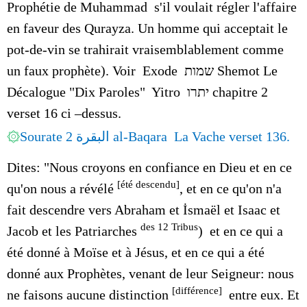
Prophétie de Muhammad s'il voulait régler l'affaire
en faveur des Qurayza. Un homme qui acceptait le
pot-de-vin se trahirait vraisemblablement comme
un faux prophète
). Voir
Exode
שמות
Shemot Le
Décalogue "Dix Paroles" Yitro
יתרו
chapitre 2
verset 16 ci –dessus.
۞
Sourate 2 البقرة al-Baqara La Vache
verset 136.
Dites: "Nous croyons en confiance en Dieu et en ce
[été descendu]
qu'on nous a révélé
, et en ce qu'on n'a
fait descendre vers Abraham et
İ
smaël et Isaac et
des 12 Tribus
Jacob et les Patriarches
) et en ce qui a
été donné à Moïse et à Jésus, et en ce qui a été
donné aux Prophètes, venant de leur Seigneur: nous
[différence]
ne faisons aucune distinction
entre eux. Et