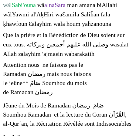
wâ
lSabi'ouna
wâ
alnaSara
man amana biAllahi
wâlYawmi al'AķHiri waƐamila Saliĥan fala
ķhawfoun Ɛalayhim wala houm yaĥzanouna
Que la prière et la Bénédiction de Dieu soient sur
eux tous. وصلى الله عليهم أجمعين وبركاته
wasalat
Allah εalayhim 'ajmaεin wabarakatih
Attention nous ne faisons pas le
Ramadan رمضان mais nous faisons
le jeûne** صَامَ Soumhou du mois
de Ramadan رمضان
Jêune du Mois de Ramadan صَامَ رمضان
Soumhou Ramadan
et la lecture du Coran
القُرْآن
,
al-Qurʾān, la Récitation Révélée
sont
Indissociable
s