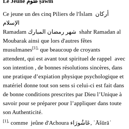
Le Jeûne
صَوم
ṣawm
Ce jeune
un des cinq
Piliers de l'İslam
أركان
الإسلام
Arkān al-Islām,
pratiqué le Mois bénis de
Ramadam
شهر رمضان المبارك
shahr Ramadan al
Moubarak
ainsi que lors d'autres
fêtes
[1],
musulmanes
que beaucoup de croyants
attendent, qui est avant tout spirituel de rappel avec
son intention , de bonnes résolutions sincères, dans
une
pratique d’expiation
physique psychologique et
matériel donne tout son sens si celui-ci est fait dans
de bonne conditions prescrites par Dieu l’Unique à
savoir pour se préparer pour l’appliquer dans toute
son Authenticité.
[1],
comme jeûne d'
Achoura
عَاشُورَاء
,
ʿĀšūrā
ʾ