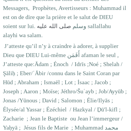
Messagers, Prophètes, Avertisseurs : Muhammad il
est on de dire que la prière et le salut de DIEU
soient sur lui.
صلى الله عليه
وسلم
sallallahu
alayhi
wa salam.
J’atteste qu’il n’y à craindre à adorer, à supplier
Dieu que DIEU Lui-même أَفَمَن afaman le seul ,
J’atteste que:Ādam ; Énoch / Idrīs ;Noé ; Shelah /
Şāliḥ ; Eber/ʿĀbir /connu dans le Saint Coran par
Hūd ; Abraham ; Ismaël ; Lot ; İsaac ; Jacob ;
Joseph ; Aaron ; Moïse; Jéthro/Šuʿayb ; Job/Ayyūb ;
Jonas /Yūnous ; David ; Salomon ; Élie/Ilyās ;
Élysée/al Yassar ; Ézéchiel / Hazkyal / Ḏū'l-kifl ;
Zacharie ; Jean le Baptiste ou Jean l’immergeur /
Yaḥyā ; Jésus fils de Marie ; Muhammad محمد