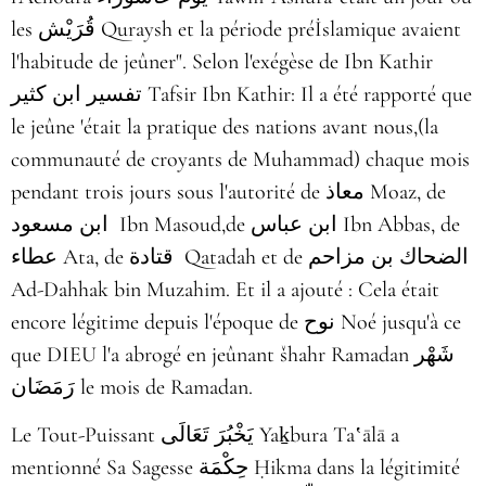
les قُرَيْش Quraysh et la période préİslamique avaient
l'habitude de jeûner". Selon l'exégèse de Ibn Kathir
تفسير ابن كثير Tafsir Ibn Kathir: Il a été rapporté que
le jeûne 'était la pratique des nations avant nous,(la
communauté de croyants de Muhammad) chaque mois
pendant trois jours sous l'autorité de معاذ Moaz, de
ابن مسعود Ibn Masoud,de ابن عباس Ibn Abbas, de
عطاء Ata, de قتادة Qatadah et de الضحاك بن مزاحم
Ad-Dahhak bin Muzahim. Et il a ajouté : Cela était
encore légitime depuis l'époque de نوح Noé jusqu'à ce
que DIEU l'a abrogé en jeûnant šhahr Ramadan شَهْر
رَمَضَان le mois de Ramadan.
Le Tout-Puissant يَخْبُرَ تَعَالَى Yaḵbura Taʽālā a
mentionné Sa Sagesse حِكْمَة Ḥikma dans la légitimité