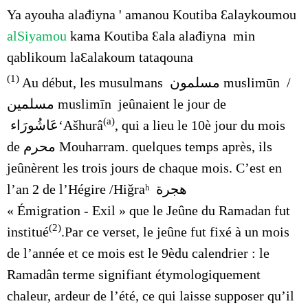
Ya ayouha
alađiyna
' amanou Koutiba
Ɛalaykoumou
alSiyamou
kama Koutiba
Ɛala
alađiyna
min
qablikoum
laƐalakoum
tataqouna
(1)
Au début, les musulmans
مسلمون
muslimūn /
مسلمين muslimīn jeûnaient le jour de
(a)
عَاشُورَاء
‘Ašhurâ
, qui a lieu le 10è jour du mois
de
محرم
Mouharram. quelques temps après, ils
jeûnèrent les trois jours de chaque mois. C’est en
l’an 2 de l’Hégire /Hiǧraʰ هجرة
« Émigration - Exil » que le Jeûne du Ramadan fut
(2)
institué
.Par ce verset, le jeûne fut fixé à un mois
de l’année et ce mois est le 9èdu calendrier : le
Ramadân terme signifiant étymologiquement
chaleur, ardeur de l’été, ce qui laisse supposer qu’il