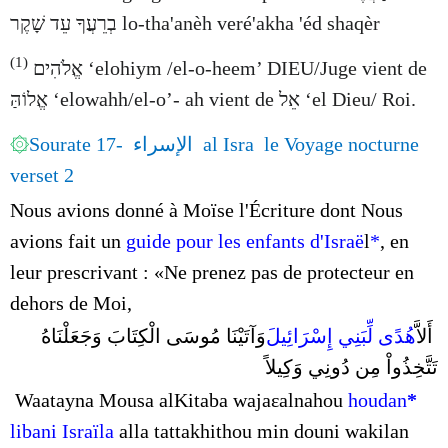
בְרֵעֲךָ עֵד שָׁקֶר
lo-tha'anèh veré'akha 'éd shaqèr
(1)
אֱלֹהִים
‘elohiym /el-o-heem’ DIEU/Juge vient de
אֱלוֹהַּ
‘elowahh/el-o’- ah vient de
אֵל
‘el Dieu/ Roi.
۞
Sourate 17- الإسراء al Isra le Voyage nocturne
verset 2
Nous avions donné à Moïse l'Écriture dont Nous
avions fait un
guide pour les enfants d'Israë
l
*
, en
leur prescrivant : «Ne prenez pas de protecteur en
dehors de Moi,
أَلاَّ
هُدًى لِّبَنِي إِسْرَائِيلَ
وَآتَيْنَا مُوسَى الْكِتَابَ وَجَعَلْنَاهُ
تَتَّخِذُواْ مِن دُونِي وَكِيلاً
Waatayna Mousa alKitaba waja
ε
alnahou
houdan
*
libani Israïla
alla tattakhithou min douni wakilan