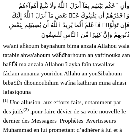
وَأَنِ ٱحْكُم بَيْنَهُم بِمَآ أَنزَلَ ٱللَّهُ وَلَا تَتَّبِعْ أَهْوَآءَهُمْ
وَٱحْذَرْهُمْ أَن يَفْتِنُوكَ عَنۢ بَعْضِ مَآ أَنزَلَ ٱللَّهُ إِلَيْكَ
فَإِن تَوَلَّوْا۟ فَٱعْلَمْ أَنَّمَا يُرِيدُ ٱللَّهُ أَن يُصِيبَهُم بِبَعْضِ
ذُنُوبِهِمْ وَإِنَّ كَثِيرًا مِّنَ ٱلنَّاسِ لَفَٰسِقُونَ
wa'ani aĥkoum baynahum bima anzala Allahou wala
tatabiε ahwa'ahoum wâĥđharhoum an yaftinouka εan
baƐĎi ma anzala Allahou îlayka faîn tawallaw
fâεlam annama youridou Allahu an youSibahoum
bibaƐĎi đhounoubihim wa'îna kathiran mina alnasi
lafasiqouna
[1]
Une allusion aux efforts faits, notamment par
(2)
des juifs
,pour faire dévier de sa voie nouvelle le
dernier des Messagers Prophètes Avertisseurs
Muhammad en lui promettant d’adhérer à lui et à