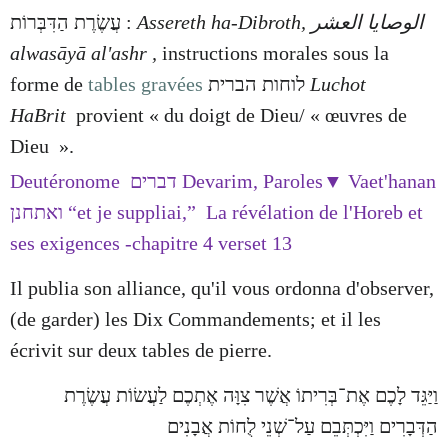
עֲשֶׂרֶת הַדִּבְּרוֹת
:
Assereth ha-Dibroth, الوصايا العشر
alwasāyā al'ashr ,
instructions morales sous la
forme de
tables gravées
לוחות הברית
Luchot
HaBrit
provient « du doigt de Dieu/ « œuvres de
Dieu ».
Deutéronome
דברים
Devarim, Paroles▼ Vaet'hanan
ואתחנן
“et je suppliai,” La révélation de l'Horeb et
ses exigences -chapitre 4 verset 13
Il publia son alliance, qu'il vous ordonna d'observer,
(de garder) les Dix Commandements; et il les
écrivit sur deux tables de pierre.
וַיַּגֵּד לָכֶם אֶת־בְּרִיתוֹ אֲשֶׁר צִוָּה אֶתְכֶם לַעֲשׂוֹת עֲשֶׂרֶת
הַדְּבָרִים וַיִּכְתְּבֵם עַל־שְׁנֵי לֻחוֹת אֲבָנִים