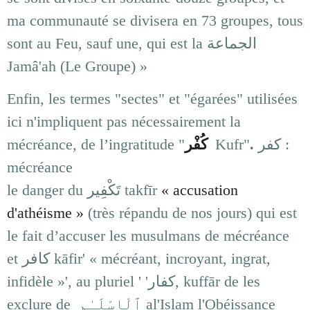
ma communauté se divisera en 73 groupes, tous
sont au Feu, sauf une, qui est la
الجماعة
Jamâ'ah (Le Groupe) »
Enfin, les termes "sectes" et "égarées" utilisées
ici n'impliquent pas nécessairement la
mécréance, de l’ingratitude "
كُفْر
Kufr"
.
كفر :
mécréance
le danger du تَكْفِير takfīr
« accusation
d'athéisme »
(très répandu de nos jours) qui est
le fait d’accuser les musulmans de mécréance
et كافر kāfir' « mécréant, incroyant, ingrat,
infidèle »', au pluriel ' 'كفار, kuffār de les
exclure de ٱلْإِسْلَـٰم al'Islam l'Obéissance