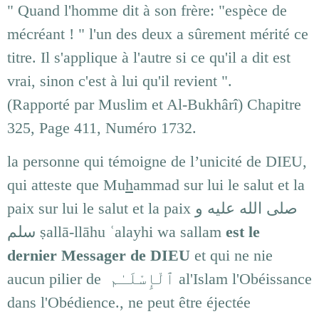
" Quand l'homme dit à son frère: "espèce de
mécréant ! " l'un des deux a sûrement mérité ce
titre. Il s'applique à l'autre si ce qu'il a dit est
vrai, sinon c'est à lui qu'il revient ".
(Rapporté par Muslim et Al-Bukhârî) Chapitre
325, Page 411, Numéro 1732.
la personne qui témoigne de l’unicité de DIEU,
qui atteste que Mu
h
ammad sur lui le salut et la
paix sur lui le salut et la paix
صلى الله عليه و
سلم ṣallā-llāhu ʿalayhi wa sallam
est le
dernier Messager de DIEU
et qui ne nie
aucun pilier de ٱلْإِسْلَـٰم al'Islam l'Obéissance
dans l'Obédience., ne peut être éjectée