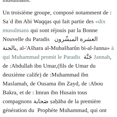
Un troisième groupe, composé notamment de :
Saʿd ibn Abi Waqqas qui fait partie des
«
dix
musulmans
qui sont réjouis par la Bonne
Nouvelle du Paradis
العشرة المبشّرون
بالجنة
,
al-'Ašhara al-Mubašharûn bi-al-Janna»
à
qui Muhammad promit le
Paradis
جَنَّة
Jannah
,
de :Abdullah ibn Umar,(fils de Umar du
deuxième calife) de :Muhammad ibn
Maslamah, de Ousama ibn Zayd, de :Abou
Bakra, et de : Imran ibn Husain tous
compagnons صَحابة ṣaḥāba de la première
génération du Prophète Muhammad, qui ont