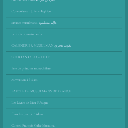
Convertisseur Julien-Hégirien
savants musulmans عالِم مسلمون
petit dictionnaire arabe
CALENDRIER MUSULMAN تقويم هجري
C H R O N O L O G I E DE
liste de prénoms monothéiste
conversion à l islam
PAROLE DE MUSULMANS DE FRANCE
Les Livres de Dieu l’Unique
films histoire de l' islam
Conseil Français Culte Musulma