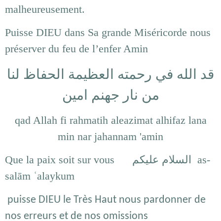
malheureusement.
Puisse DIEU dans Sa grande Miséricorde nous
préserver du feu de l’enfer Amin
قد الله في رحمته العظيمة الحفاظ لنا
من نار جهنم امين
qad Allah fi rahmatih aleazimat alhifaz lana
min nar jahannam 'amin
Que la paix soit sur vous السلام عليكم as-
salām ʿalaykum
puisse DIEU le Très Haut nous pardonner de
nos erreurs et de nos omissions