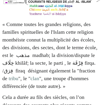
« Comme toutes les grandes religions, des
familles spirituelles de l'Islam cette religion
monthéiste connut la multiplicité des écoles,
des divisions, des sectes, dont le terme école,
est le
مذهب
madhab; la division/dispute le
khilâf; la secte, le parti , le فِرْقَة firqa.
خِلَاف
/
firaq désignant également la "fraction
فِرَق
de
tribu
", le "
clan
", une troupe d'hommes
différenciée (de toute autre). »
Cela a durée au fils des siècles, on l’on