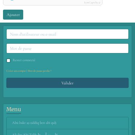
IconCaptcha ©
Ajouter
Rester connecté
Créer un compte
|
Mot de passe perdu ?
Valider
Menu
Abū bakr aṣ-ṣiddīq ben abī quḥ
Ali ibn Abi Talib علي بن أبي ط