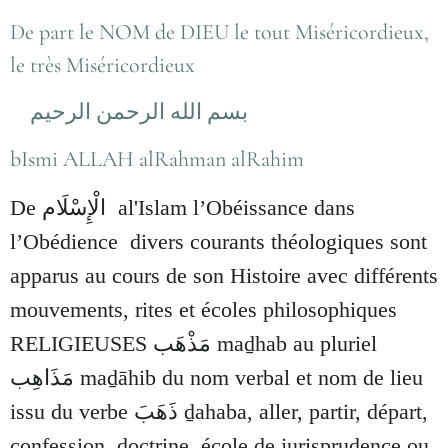
De part le NOM de DIEU le tout Miséricordieux,
le très Miséricordieux
بسم الله الرحمن الرحيم
bIsmi ALLAH alRahman alRahim
الْإِسْلَام
De
al'Islam l’Obéissance dans
l’Obédience divers courants théologiques sont
apparus au cours de son Histoire avec différents
mouvements, rites et écoles philosophiques
RELIGIEUSES مَذْهَب maḏhab au pluriel
مَذَاهِب maḏāhib du nom verbal et nom de lieu
issu du verbe ذَهَبَ ḏahaba, aller, partir, départ,
confession, doctrine, école de jurisprudence ou