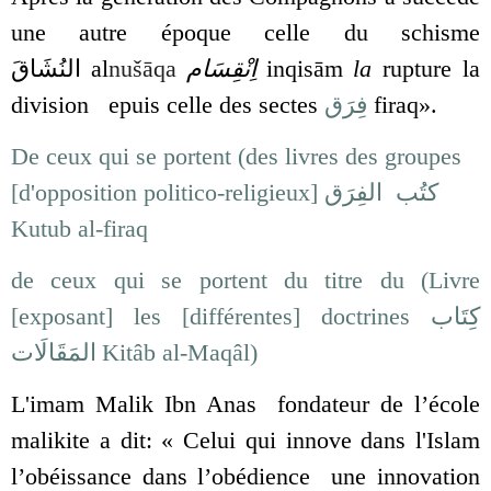
une autre époque celle du schisme
النُشَاقَ
al
nušāqa
اِنْقِسَام
inqisām
la
rupture la
division
epuis celle des sectes
فِرَق
firaq».
De ceux qui se portent (des livres des groupes
[d'opposition politico-religieux]
كتُب الفِرَق
Kutub al-firaq
de ceux qui se portent du titre du (Livre
[exposant] les [différentes] doctrines
كِتَاب
المَقَالَات
Kitâb al-Maqâl)
L'imam Malik Ibn Anas fondateur de l’école
malikite a dit: « Celui qui innove dans l'Islam
l’obéissance dans l’obédience une innovation