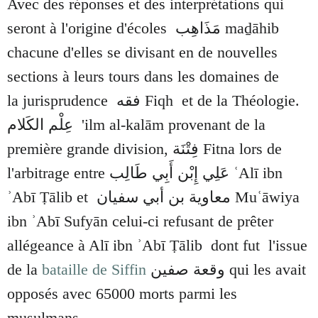
Avec des réponses et des interprétations qui
seront à l'origine d'écoles مَذَاهِب maḏāhib
chacune d'elles se divisant en de nouvelles
sections à leurs tours dans les domaines de
la jurisprudence
فقه
Fiqh
et de la Théologie.
عِلْم الكَلام
'ilm al-kalām
provenant de la
première grande division, فِتْنَة Fitna
lors de
l'arbitrage entre
عَلِي إِبْن أَبِي طَالِب
ʿAlī ibn
ʾAbī Ṭālib et معاوية بن أبي سفيان Muʿāwiya
ibn ʾAbī Sufyān celui-ci refusant de prêter
allégeance à Alī ibn ʾAbī Ṭālib dont fut l'issue
de la
bataille de Siffin
وقعة صفين
qui les avait
opposés avec 65000 morts parmi les
musulmans.