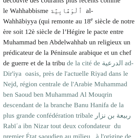
découvre des courants plus récents comme
le Wahhabbisme
ٱلْوَهَّابِيَّة
al-
e
Wahhābiyya
(qui remonte au
18
siècle de notre
ère soit 12è siècle de l’Hégire le pacte entre
Muhammad ben Abdelwahhab
un religieux un
prédicateur de la Péninsule arabique et un chef
de guerre et de la tribu
de la cité de الدرعية ad-
Dir'iya oasis, près de l'actuelle Riyad dans le
Nejd, région centrale de l'Arabie Muhammad
ben Saoud ben Muhammad Al Mouqrin
descendant de la branche Banu Hanifa de la
plus grande confédération tribale ربيعة بن نزار
Rabīʿa ibn Nizar tout deux cofondateur du
premier État saoudien au milieu , à l'origine de