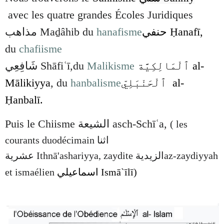
avec les quatre grandes Écoles Juridiques
مذاهب
Maḏâhib du
hanafisme
حنفي
Ḥanafī,
du
chafiisme
شَافِعِي
Shāfiʿī
,
du
Malikisme
ٱلْمَالِكِيَّة
al-
Mālikiyya
,
du
hanbalisme
ٱلْحَنْبَلِيّ
al-
Ḥanbalī.
Puis le Chiisme
الشيعة
asch-Schīʿa
,
( les
courants duodécimain
اثنا
عشرية
Ithnā'ashariyya
, zaydite
الزيدية
az-zaydiyyah
et ismaélien
اسماعيلي
Ismā`īlī)