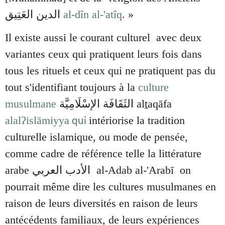
الدین العَتِيق
al-dîn
al-'atîq
.
»
Il existe aussi le courant culturel avec deux
variantes ceux qui pratiquent leurs fois dans
tous les rituels et ceux qui ne pratiquent pas du
tout s'identifiant toujours à la
culture
musulmane
الثَقَافَة الإسْلَامِيَّة alṯaqāfa
alalʔislāmiyya
intériorise la tradition
qui
culturelle islamique, ou mode de pensée,
comme cadre de référence
telle la littérature
arabe
الأدب العربي
al-Adab al-'Arabī on
pourrait même dire les cultures musulmanes en
raison de leurs diversités en raison de leurs
antécédents familiaux, de leurs expériences