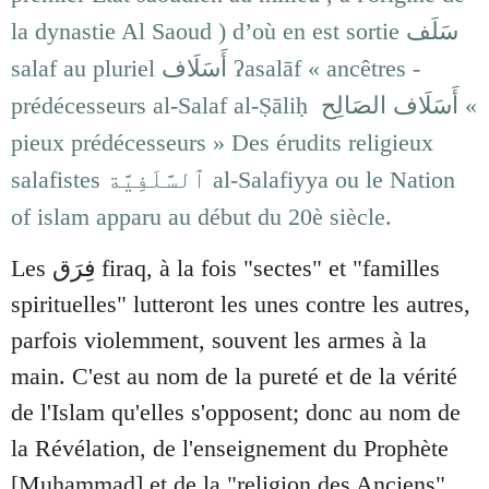
la dynastie Al Saoud ) d’où en est sortie سَلَف
salaf au pluriel أَسَلَاف ʔasalāf « ancêtres -
prédécesseurs al-Salaf al-Ṣāliḥ أَسَلَاف الصَالِح «
pieux prédécesseurs » Des érudits religieux
salafistes ٱلسَّلَفِيَّة al-Salafiyya ou le Nation
of islam apparu au début du 20è siècle.
Les
firaq, à la fois "sectes" et "familles
فِرَق
spirituelles" lutteront les unes contre les autres,
parfois violemment, souvent les armes à la
main. C'est au nom de la pureté et de la vérité
de l'Islam qu'elles s'opposent; donc au nom de
la Révélation, de l'enseignement du Prophète
[Muhammad] et de la "religion des Anciens"