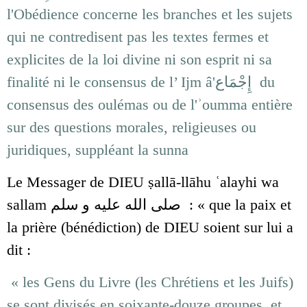
l'Obédience concerne les branches et les sujets
qui ne contredisent pas les textes fermes et
explicites de la loi divine ni son esprit ni sa
finalité ni le consensus de l’ Ijm â'إِجْمَاع du
consensus des oulémas ou de l'ʾoumma entière
sur des questions morales, religieuses ou
juridiques, suppléant la sunna
Le Messager de DIEU ṣallā-llāhu ʿalayhi wa
sallam
صلى الله عليه و سلم
: « que la paix et
la prière (bénédiction) de DIEU soient sur lui a
dit :
« les Gens du Livre (les Chrétiens et les Juifs)
se sont divisés en soixante-douze groupes, et