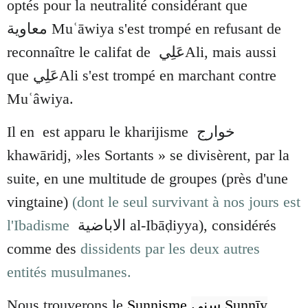
optés pour la neutralité considérant que
معاوية
Muʿāwiya
s'est trompé en refusant de
reconnaître le califat de
عَلِي
Ali, mais aussi
que
عَلِي
Ali s'est trompé en marchant contre
Muʿâwiya.
Il en est apparu le
kharijisme
خوارج
khawāridj
, »les Sortants »
se divisèrent, par la
suite, en une multitude de groupes (près d'une
vingtaine)
(dont le seul survivant à nos jours est
l'Ibadisme
الاباضية al-Ibāḍiyya
),
considérés
comme des
dissidents par les deux autres
entités musulmanes.
Nous trouverons le
Sunnisme
سني
Sunnīy