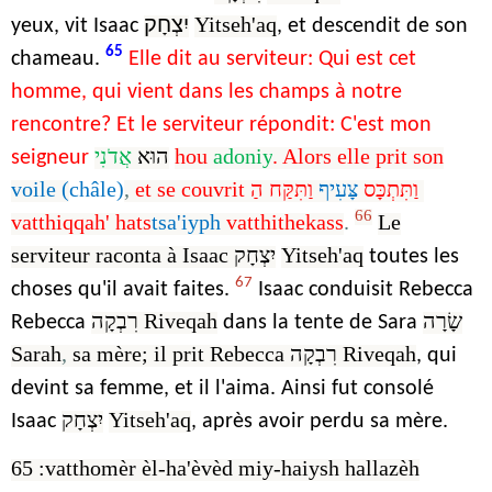
יִצְחָק
Yitseh'aq
yeux, vit Isaac
, et descendit de son
65
chameau.
Elle dit au serviteur: Qui est cet
homme, qui vient dans les champs à notre
rencontre? Et le serviteur répondit: C'est mon
אֲדֹנִי
הוּא
hou
adoniy
. Alors elle prit son
seigneur
voile (
châle)
,
et se couvrit
וַתִּקַּח הַ
צָּעִיף
וַתִּתְכָּס
66
vatthiqqah' hats
tsa'iyph
vatthithekass
Le
.
serviteur raconta à Isaac
יִצְחָק
Yitseh'aq
toutes les
67
choses qu'il avait faites.
Isaac conduisit Rebecca
רִבְקָה
Riveqah
שָׂרָה
Rebecca
dans la tente de Sara
Sarah
,
sa mère; il prit Rebecca
רִבְקָה
Riveqah
, qui
devint sa femme, et il l'aima. Ainsi fut consolé
יִצְחָק
Yitseh'aq
Isaac
, après avoir perdu sa mère.
65 :vatthomèr èl-ha'èvèd miy-haiysh hallazèh