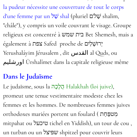
la
pudeur
nécessite une couverture de tout le corps
(pluriel שָׁל'ם shalim,
d'une femme par un שַׁל shal
"châle"), y compris un voile couvrant le visage.
Groupe
..
religieux est concentré à בית שמש Bet Shemesh, mais a
également à צפת Safed proche de יְרוּשָׁלַיִם
Yerushaláyim Jérusalem , dit القدس al Quds, ou
اورشليم Ûrshalîmet dans la capitale religieuse même
Dans le Judaïsme
Le judaïsme, sous la
הֲלָכָה Halakhah (loi juive)
,
promeut une tenue vestimentaire modeste chez les
femmes et les hommes. De nombreuses femmes juives
orthodoxes mariées portent un foulard ( מִטפַּחַת
mitpahat ou טיכעל tichel en Yiddish), un tour de cou ,
un turban ou un שפּיצל shpitzel pour couvrir leurs