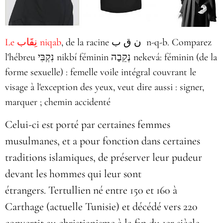
, de la racine ن ق ب‎ n-q-b. Comparez
Le نِقَاب niqab
l'hébreu נִקְבִּי‎ nikbí féminin נְקֵבָה nekevá: féminin (de la
forme sexuelle) : femelle voile intégral couvrant le
visage à l'exception des yeux, veut dire aussi : signer,
marquer ; chemin accidenté
Celui-ci est porté par certaines femmes
musulmanes, et a pour fonction dans certaines
traditions islamiques, de préserver leur pudeur
devant les hommes qui leur sont
étrangers. Tertullien né entre 150 et 160 à
Carthage (actuelle Tunisie) et décédé vers 220