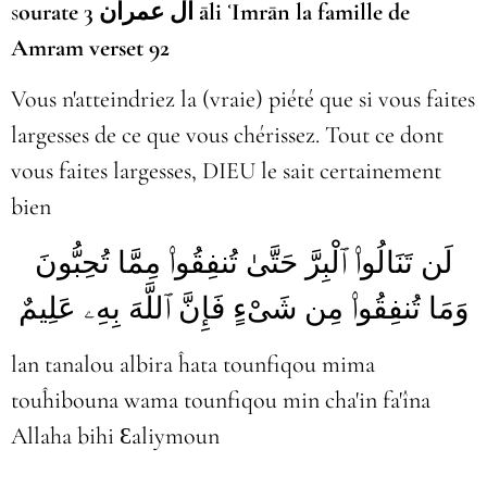
s
ourate 3 آل عمران āli ʿImrān la famille de
Amram verset 92
Vous n'atteindriez la (vraie) piété que si vous faites
largesses de ce que vous chérissez. Tout ce dont
vous faites largesses, DIEU le sait certainement
bien
لَن تَنَالُوا۟ ٱلْبِرَّ حَتَّىٰ تُنفِقُوا۟ مِمَّا تُحِبُّونَ
وَمَا تُنفِقُوا۟ مِن شَىْءٍ فَإِنَّ ٱللَّهَ بِهِۦ عَلِيمٌ
lan tanalou albira ĥata tounfiqou mima
touĥibouna wama tounfiqou min cha'in fa'îna
Allaha bihi Ɛaliymoun