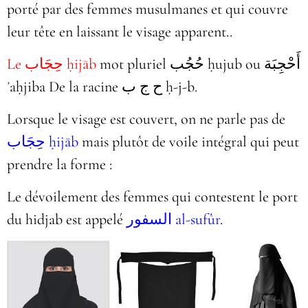
porté par des femmes
musulmanes et qui couvre
leur tête en laissant le visage apparent..
mot pluriel حُجُب ḥujub ou أَحْجِبَة
Le حِجَاب ḥijāb
ʾaḥjiba De la racine ح ج ب‎ ḥ-j-b.
Lorsque le visage est couvert, on ne parle pas de
حِجَاب ḥijāb
mais plutôt de voile intégral qui peut
prendre la forme :
Le dévoilement des femmes qui contestent le port
du hidjab est appelé
السفور al-sufûr
.