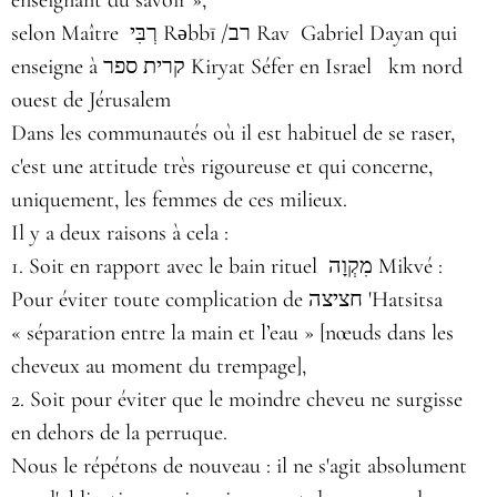
enseignant du savoir »,
selon Maître רְבִּי‎ Rǝbbī /רב Rav Gabriel Dayan qui
enseigne à קרית ספר Kiryat Séfer en Israel km nord
ouest de Jérusalem
Dans les communautés où il est habituel de se raser,
c'est une attitude très rigoureuse et qui concerne,
uniquement, les femmes de ces milieux.
Il y a deux raisons à cela :
1. Soit en rapport avec le bain rituel מִקְוָה Mikvé :
Pour éviter toute complication de חציצה 'Hatsitsa
« séparation entre la main et l’eau » [nœuds dans les
cheveux au moment du trempage],
2. Soit pour éviter que le moindre cheveu ne surgisse
en dehors de la perruque.
Nous le répétons de nouveau : il ne s'agit absolument