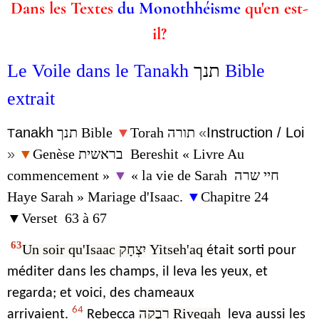
Dans les Textes
du Monothhéisme
qu'en est-
il?
Le Voile dans le Tanakh
תנך
Bible
extrait
anakh
תנך
Bible
▼
Torah
תורה
«
Instruction / Loi
T
»
▼
Genèse
בראשית
Bereshit
« Livre Au
commencement »
▼
« la vie de Sarah
חיי שרה
Haye Sarah » Mariage d'Isaac.
▼
Chapitre 24
▼Verset 63 à 67
63
Un soir qu'Isaac
יִצְחָק
Yitseh'aq
était sorti pour
méditer dans les champs, il leva les yeux, et
regarda; et voici, des chameaux
64
רִבְקָה
Riveqah
arrivaient.
Rebecca
leva aussi les