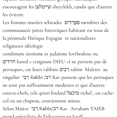
encouragent les שייטלען sheytlekh, tandis que d'autres
les évitent.
Les femmes mariées séfarades סְפָרַדִּים membres des
communautés juives historiques habitant ou issus de
la péninsule Ibérique Espagne et nationalistes
religieuses idéologie
combinant sionisme et judaïsme (orthodoxe ou
חרדים hared « craignant DIEU ») ne portent pas de
perruques, car leurs rabbins רַבִּים rabím Maîtres au
singulier רְבִּי‎ Rǝbbī /רב Rav pensent que les perruques
ne sont pas suffisamment modestes et que d'autres
couvre-chefs, tels qu'un foulard טיכעל tichel , un cache-
col ou un chapeau, conviennent mieux.
Selon Maître רְבִּי‎ Rǝbbī/רב Rav Avraham TAIEB
grand spécialiste de l'éducation en Israïl