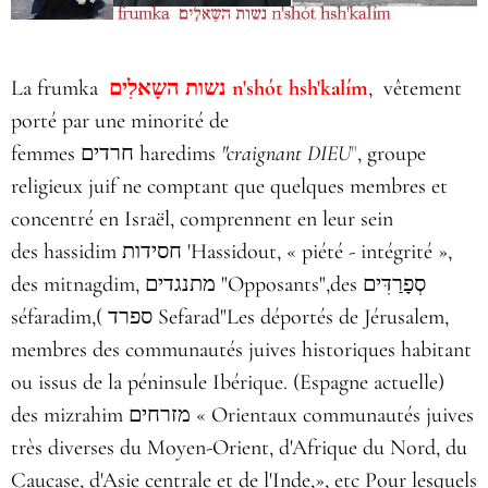
La frumka
נשות השָאלִים n'shót hsh'kalím
, vêtement
porté par une minorité de
femmes חרדים
haredims
"craignant DIEU
"
, groupe
religieux juif ne comptant que quelques membres et
concentré en
Israël
, comprennent en leur sein
des hassidim חסידות 'Hassidout, « piété - intégrité »,
des mitnagdim, מתנגדים "Opposants",des סְפָרַדִּים
séfaradim,( ספרד Sefarad"Les déportés de Jérusalem,
membres des communautés juives historiques habitant
ou issus de la péninsule Ibérique. (Espagne actuelle)
des mizrahim מזרחים « Orientaux communautés juives
très diverses du Moyen-Orient, d'Afrique du Nord, du
Caucase, d'Asie centrale et de l'Inde,», etc Pour lesquels