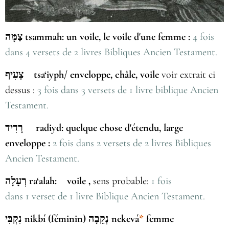
צַמָּה tsammah: un voile, le voile d'une femme :
4 fois
dans 4 versets de 2 livres Bibliques Ancien Testament.
צָעִיף tsa‘iyph/ enveloppe, châle, voile
voir
extrait ci
dessus :
3 fois dans 3 versets de 1 livre biblique Ancien
Testament.
רָדִיד radiyd: quelque chose d'étendu, large
enveloppe :
2 fois dans 2 versets de 2 livres Bibliques
Ancien Testament.
רְעָלָה ra‘alah: voile ,
sens probable:
1 fois
dans 1 verset de 1 livre Biblique Ancien Testament.
נִקְבִּי‎ nikbí (féminin) נְקֵבָה nekevá
*
femme