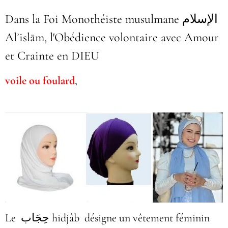
Dans la Foi Monothéiste musulmane الإسلام
Alʾislām, l'Obédience volontaire avec Amour
et Crainte en DIEU
voile ou foulard
,
Le
حِجَاب
hidjâb
désigne un vêtement féminin