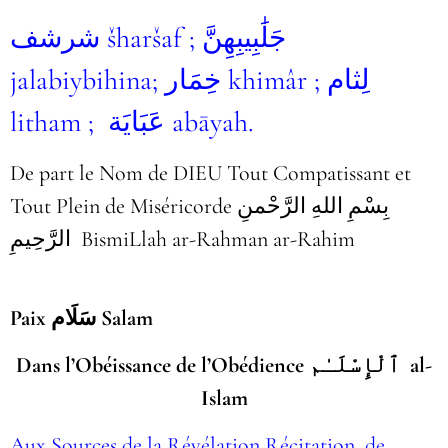
شرشف šharšaf ; جَلَٰبِيبِهِنَّ
jalabiybihina; خِمَار khimâr ; لِثام
litham ; عَبَايَة abāyah.
De part le Nom de DIEU Tout Compatissant et
Tout Plein de Miséricorde بِسْمِ اللهِ الرَّحْمنِ
الرَّحِيمِ BismiLlah ar-Rahman ar-Rahim
Paix سَلَام Salam
Dans l’Obéissance de l’Obédience ٱلْإِسْلَـٰم al-
Islam
Aux Sources de la Révélation Récitation, de