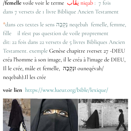
/femelle
voile
voir le terme
نِقَاب niqab
:
7 fois
dans 7 versets de 1 livre Biblique Ancien Testament
*
dans ces textes le sens נְקֵבָה neqebah femelle, femme,
fille il n'est pas question de voile proprement
dit: 22 fois dans 22 versets de 5 livres Bibliques Ancien
Testament. exemple
Genèse chapitre 1verset 27 -DIEU
créa l'homme à son image, il le créa à l'image de DIEU,
Il le crée, mâle et femelle, וּנְקֵבָה ouneqévah/
neqebah).Il les crée
voir lien
https://www.lueur.org/bible/lexique/