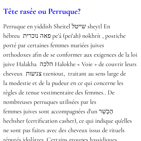
Tête rasée ou Perruque?
Perruque en yiddish Sheitel שייטל sheytl En
hébreu פאה נוכרית pe'á (pei'ah) nokhrít , postiche
porté par certaines femmes mariées juives
orthodoxes afin de se conformer aux exigences de la loi
juive Halakha הלכה Halokhe « Voie » de couvrir leurs
cheveux צניעות tzeniout, traitant au sens large de
la modestie et de la pudeur en ce qui concerne les
règles de tenue vestimentaire des femmes.. De
nombreuses perruques utilisées par les
femmes juives sont accompagnées d'un הֶכְשֵׁר
hechsher (certification casher), ce qui indique qu'elles
ne sont pas faites avec des cheveux issus de rituels
réputés idolâtres. Certains groupes hassidiques