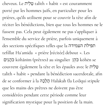
cheveux. Le
טַלִית
talith
« habit »
est couramment
porté par les hommes juifs, en particulier pour les
prières, qu'ils utilisent pour se couvrir la tête afin de
réciter les bénédictions, bien que tous les hommes ne le
fassent pas. Cela peut également ne pas s'appliquer à
l'ensemble du service de prière, parfois uniquement à
des sections spécifiques telles que la תפילת העמידה
tefillat Haʿamida « prière [récitée] debout ». Les
כֹּהֲנִים kōhănīm (prêtres) au singulier כֹּהֵן‎ kōhēn se
couvrent également la tête et les épaules avec le טַלִית
talith
« habit » pendant la bénédiction sacerdotale, afin
de se conformer à la
הֲלָכָה
Halakah (la Loi)qui stipule
que les mains des prêtres ne doivent pas être
considérées pendant cette période comme leur
signification mystique pour la position de la main.