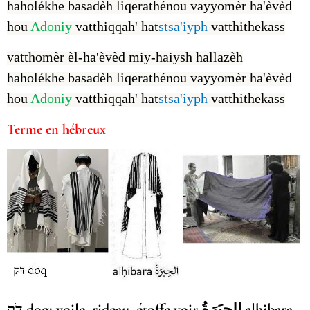
haholékhe basadèh liqerathénou vayyomèr ha'èvèd
hou
Adoniy
vatthiqqah' hat
stsa'iyph
vatthithekass
vatthomèr èl-ha'èvèd miy-haiysh hallazèh
haholékhe basadèh liqerathénou vayyomèr ha'èvèd
hou
Adoniy
vatthiqqah' hat
stsa'iyph
vatthithekass
Terme en hébreux
الحِبَرَةُ alḥibara
דֹּק doq: voile, rideau, étoffe voir