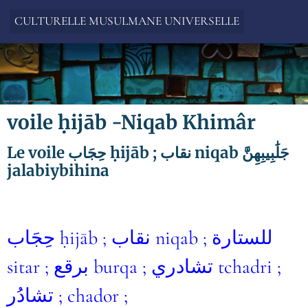
CULTURELLE MUSULMANE UNIVERSELLE
voile ḥijāb -Niqab Khimâr
Le voile حِجَاب ḥijāb ; نقاب niqab جَلَٰبِيبِهِنَّ
jalabiybihina
حِجَاب ḥijāb ; نقاب niqab ; للستارة
sitar ; برقع burqa ; تشادري tchadri ;
تشادُر ; chador ;