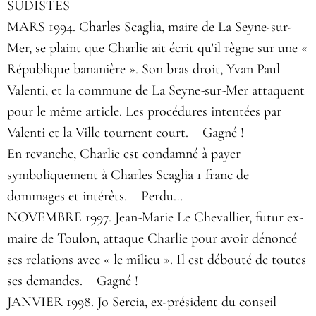
SUDISTES
MARS 1994. Charles Scaglia, maire de La Seyne-sur-
Mer, se plaint que Charlie ait écrit qu’il règne sur une «
République bananière ». Son bras droit, Yvan Paul
Valenti, et la commune de La Seyne-sur-Mer attaquent
pour le même article. Les procédures intentées par
Valenti et la Ville tournent court. Gagné !
En revanche, Charlie est condamné à payer
symboliquement à Charles Scaglia 1 franc de
dommages et intérêts. Perdu…
NOVEMBRE 1997. Jean-Marie Le Chevallier, futur ex-
maire de Toulon, attaque Charlie pour avoir dénoncé
ses relations avec « le milieu ». Il est débouté de toutes
ses demandes. Gagné !
JANVIER 1998. Jo Sercia, ex-président du conseil