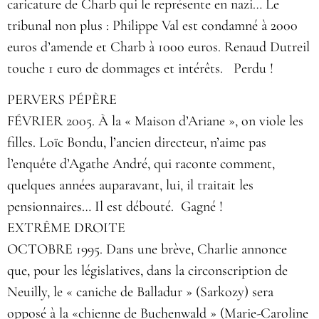
caricature de Charb qui le représente en nazi… Le
tribunal non plus : Philippe Val est condamné à 2000
euros d’amende et Charb à 1000 euros. Renaud Dutreil
touche 1 euro de dommages et intérêts. Perdu !
PERVERS PÉPÈRE
FÉVRIER 2005. À la « Maison d’Ariane », on viole les
filles. Loïc Bondu, l’ancien directeur, n’aime pas
l’enquête d’Agathe André, qui raconte comment,
quelques années auparavant, lui, il traitait les
pensionnaires… Il est débouté. Gagné !
EXTRÊME DROITE
OCTOBRE 1995. Dans une brève, Charlie annonce
que, pour les législatives, dans la circonscription de
Neuilly, le « caniche de Balladur » (Sarkozy) sera
opposé à la «chienne de Buchenwald » (Marie-Caroline