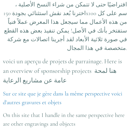
افتراضيًا حتى لا تتمكن من شراء النسخ الأصلية ،
اخترنا بُعد نقش استثنائي بجودة 150x100 سم على كل
من هذه الأعمال مما سيجعل هذا المعرض عملاً فنياً
ستفتخر بأنك في الأصل! يمكن تنفيذ بعض هذه القطع
في صورة ثلاثية الأبعاد لقد أجرينا اتصالات مع شركة
متخصصة في هذا المجال.
voici un aperçu de projets de parrainage. Here is
an overview of sponsorship projects هنا لمحة
عامة عن مشاريع الرعاية
Sur ce site que je gère dans la même perspective voici
d'autres gravures et objets
On this site that I handle in the same perspective here
are other engravings and objects