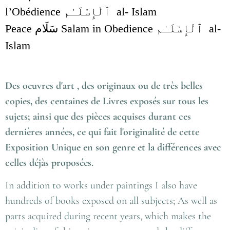
l’Obédience ٱلْإِسْلَـٰم al- Islam
Peace سَلَام Salam in Obedience ٱلْإِسْلَـٰم al-
Islam
Des oeuvres d'art , des originaux ou de très belles
copies, des centaines de Livres exposés sur tous les
sujets; ainsi que des pièces acquises durant ces
dernières années, ce qui fait l'originalité de cette
Exposition Unique en son genre et la différences avec
celles déjàs proposées.
In addition to works under paintings I also have
hundreds of books exposed on all subjects; As well as
parts acquired during recent years, which makes the