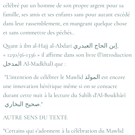
célébré par un homme de son propre argent pour sa
famille, ses amis et ses enfants sans pour autant excédé
dans leur rassemblement, en mangeant quelque chose
et sans commettre des péchés..
Quant à ibn al-Hajj al-Abdari
إبن الحاج العبدري
,
« 1250/56-1336 » il affirme dans son livre (l’introduction
المدخل
Al-Madkhal) que :
"L'intention de célébrer le Mawlid
المولد
est encore
une innovation hérétique même si on se consacre
durant cette nuit à la lecture du Sahîh d'Al-Boukhârî
صحيح البخاري
."
AUTRE SENS DU TEXTE
"Certains qui s'adonnent à la célébration du Mawlid