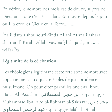
En vérité, le nombre des mois est de douze, auprès de
Dieu, ainsi que c'est écrit dans Son Livre depuis le jour
où Il a créé les Cieux et la Terre………
Îna Ɛidata alshouhouri Ɛinda Allahi Athna Ɛashara
shahran fi Kitabi Allahi yawma ķhalaqa alçamawati
wâl'arĎa
Légitimité de la célébration
Les théologiens légitimant cette fête sont nombreuxet
appartiennent aux quatre écoles de jurisprudence
musulmane. On peut citer parmi les anciens Ibnou
Hajar Al-`Asqalani,
بن حجر العسقلاني
«1372-1449 »
Muḥammad ibn ‘Abd al-Raḥmān al-Sakhāwi,
محمد بن
عبدالرحمن السخاوي
‎«1428-1497» Jalāl al-Dīn al-