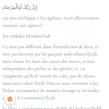
إِنَّ رَبَّكَ لَبِالْمِرْصَادِ
car rien n'échappe à Sa vigilance. (est) effectivement
toujours aux aguets.)
Îna rabbaka labialmirSadi
Ce n'est pas différent dans l'interdiction de deux, et
n'est pas favorisé par les garçons malveillants ([25]),
mais résout les âmes des cœurs des morts, et non
indépendant des péchés et des péchés, et t je
t'augmente qu'ils le voient du culte, pas de choses
mauvaises tabou ([26]), Dieu et nous revenons à lui,
l'Islam a commencé de manière étrange et reviendra
comme il a commencé ([27]).
Et Dieu a transformé notre cheikh al-Qushayri ([28])