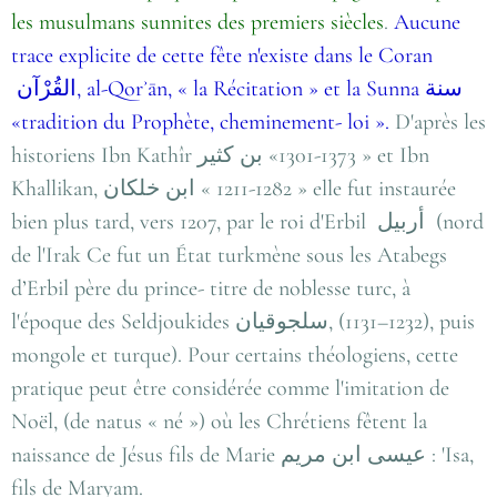
les musulmans sunnites des premiers siècles
.
Aucune
trace explicite de cette fête n'existe dans le Coran
القُرْآن
, al-Qorʾān, « la Récitation » et la Sunna
سنة
«tradition du Prophète, cheminement- loi ».
D'après les
historiens Ibn Kathîr
بن كثير
«1301-1373 » et Ibn
Khallikan,
ابن خلكان
« 1211-1282 » elle fut instaurée
bien plus tard, vers 1207, par le roi d'Erbil
أربيل
‎ (nord
de l'Irak Ce fut un État turkmène sous les Atabegs
d’Erbil père du prince- titre de noblesse turc, à
l'époque des Seldjoukides
سلجوقيان
, (1131–1232), puis
mongole et turque). Pour certains théologiens, cette
pratique peut être considérée comme l'imitation de
Noël, (de natus « né ») où les Chrétiens fêtent la
naissance de Jésus fils de Marie
عيسى ابن مريم
: 'Isa,
fils de Maryam.