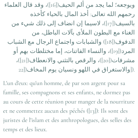
ويوجعه؛ لما يجد من ألم الحيف([16])، وقد قال العلماء
رحمهم الله تعالى: أخذ المال بالحياء كأخذه
بالسيف([17])، لاسيما إن انضاف إلى ذلك شيء من
الغناء مع البطون الملأى بآلات الباطل، من
الدفوف([18]) والشبابات واجتماع الرجال مع الشباب
المرد([19])، والنساء الفاتنات، إما مختلطات بهم أو
مشرفات([20])، والرقص بالتثني والانعطاف([21])،
والاستغراق في اللهو ونسيان يوم المخاف([22
]).
L'un d'eux: qu'un homme, de par son argent pour sa
famille, ses compagnons et ses enfants, ne dormez pas
au cours de cette réunion pour manger de la nourriture
et ne commettez aucun des péchés ([13]): Ils sont des
juristes de l'islam et des anthropologues, des selles des
temps et des lieux.