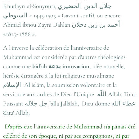
Khudayrī al-Souyoūtī,
جلال الدين الخضيري
السيوطي
« 1445-1505 » (savant soufi), ou encore
Ahmad ibnou Zayni Dahlan
أحمد بن زين دحلان
«1815- 1886 ».
À l'inverse la célébration de l'anniversaire de
Muhammad est considérée par d'autres théologiens
comme une
bidʻah
بدعة
innovation
, idée nouvelle,
hérésie étrangère à la foi religieuse musulmane
الإسلام
Alʾislām, la soumission volontaire et la
servitude aux ordres de Dieu l’Unique
اللّه
Allah, Tout
Puissant
جل جلاله
Jalla Jallālah, Dieu donne
عطاء الله
Ɛata' Allah.
D'après eux l'anniversaire de Muhammad n'a jamais été
célébré de son époque, ni par ses compagnons, ni par