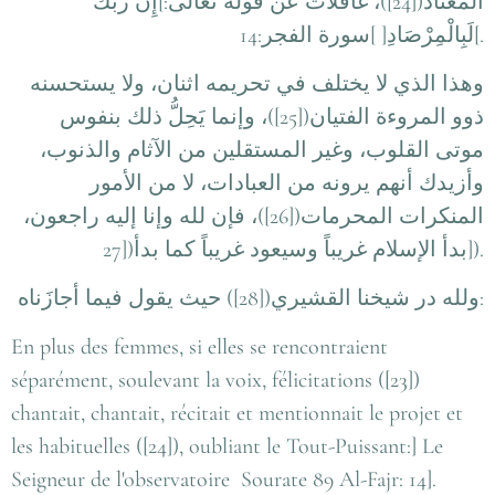
المعتاد([24])، غافلات عن قوله تعالى:]إِنَّ رَبَّكَ
لَبِالْمِرْصَادِ[ ]سورة الفجر:14
[.
وهذا الذي لا يختلف في تحريمه اثنان، ولا يستحسنه
ذوو المروءة الفتيان([25])، وإنما يَحِلُّ ذلك بنفوس
موتى القلوب، وغير المستقلين من الآثام والذنوب،
وأزيدك أنهم يرونه من العبادات، لا من الأمور
المنكرات المحرمات([26])، فإن لله وإنا إليه راجعون،
بدأ الإسلام غريباً وسيعود غريباً كما بدأ([27
]).
ولله در شيخنا القشيري([28]) حيث يقول فيما أجازَناه
:
En plus des femmes, si elles se rencontraient
séparément, soulevant la voix, félicitations ([23])
chantait, chantait, récitait et mentionnait le projet et
les habituelles ([24]), oubliant le Tout-Puissant:] Le
Seigneur de l'observatoire Sourate 89 Al-Fajr: 14].