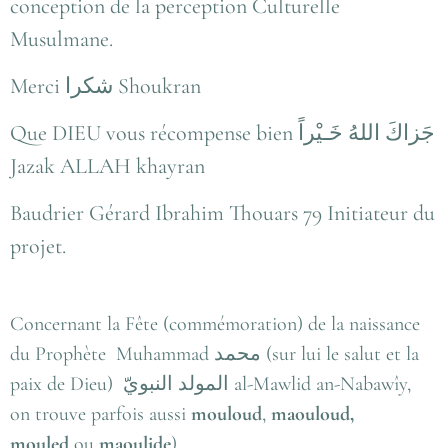
conception de la perception Culturelle
Musulmane.
Merci شكرا Shoukran
Que DIEU vous récompense bien جَزاكَ اللهُ خَـيْراً
Jazak ALLAH khayran
Baudrier Gérard Ibrahim Thouars 79 Initiateur du
projet.
Concernant la Fête (commémoration) de la naissance
du Prophète Muhammad
محمد
(sur lui le salut et la
paix de Dieu)
المولد النبويّ
al-Mawlid an-Nabawîy,
on trouve parfois aussi
mouloud
,
maouloud,
mouled
ou
maoulide
)