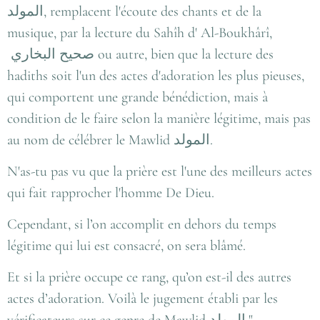
المولد
, remplacent l'écoute des chants et de la
musique, par la lecture du Sahîh d' Al-Boukhârî,
صحيح البخاري
ou autre, bien que la lecture des
hadiths soit l'un des actes d'adoration les plus pieuses,
qui comportent une grande bénédiction, mais à
condition de le faire selon la manière légitime, mais pas
au nom de célébrer le Mawlid
المولد
.
N'as-tu pas vu que la prière est l'une des meilleurs actes
qui fait rapprocher l'homme De Dieu.
Cependant, si l’on accomplit en dehors du temps
légitime qui lui est consacré, on sera blâmé.
Et si la prière occupe ce rang, qu’on est-il des autres
actes d’adoration. Voilà le jugement établi par les
vérificateurs sur ce genre de Mawlid
المولد
."