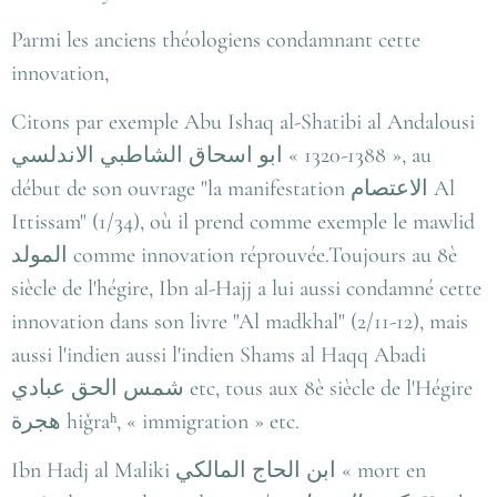
Parmi les anciens théologiens condamnant cette
innovation,
Citons par exemple Abu Ishaq al-Shatibi al Andalousi
ابو اسحاق الشاطبي الاندلسي
« 1320-1388 », au
début de son ouvrage "la manifestation
الاعتصام
Al
Ittissam" (1/34), où il prend comme exemple le mawlid
المولد
comme innovation réprouvée.Toujours au 8è
siècle de l'hégire, Ibn al-Hajj a lui aussi condamné cette
innovation dans son livre "Al madkhal" (2/11-12), mais
aussi l'indien aussi l'indien Shams al Haqq Abadi
شمس الحق عبادي
etc, tous aux 8è siècle de l'Hégire
هجرة
hiǧraʰ, « immigration » etc.
Ibn Hadj al Maliki
ابن الحاج المالكي
« mort en