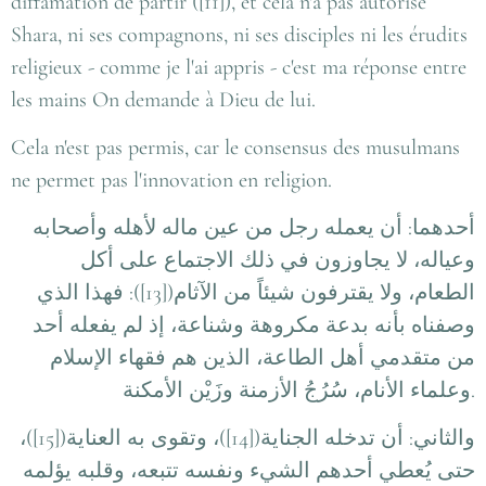
diffamation de partir ([11]), et cela n'a pas autorisé
Shara, ni ses compagnons, ni ses disciples ni les érudits
religieux - comme je l'ai appris - c'est ma réponse entre
les mains On demande à Dieu de lui.
Cela n'est pas permis, car le consensus des musulmans
ne permet pas l'innovation en religion.
أحدهما: أن يعمله رجل من عين ماله لأهله وأصحابه
وعياله، لا يجاوزون في ذلك الاجتماع على أكل
الطعام، ولا يقترفون شيئاً من الآثام([13]): فهذا الذي
وصفناه بأنه بدعة مكروهة وشناعة، إذ لم يفعله أحد
من متقدمي أهل الطاعة، الذين هم فقهاء الإسلام
وعلماء الأنام، سُرُجُ الأزمنة وزَيْن الأمكنة
.
والثاني: أن تدخله الجناية([14])، وتقوى به العناية([15])،
حتى يُعطي أحدهم الشيء ونفسه تتبعه، وقلبه يؤلمه