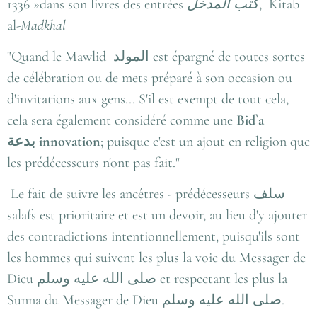
1336 »dans son livres des entrées
كتب المدخل
, Kitab
al-
Madkhal
"Quand le Mawlid
المولد
est épargné de toutes sortes
de célébration ou de mets préparé à son occasion ou
d'invitations aux gens... S'il est exempt de tout cela,
cela sera également considéré comme une
Bid`a
بدعة
innovation
; puisque c'est un ajout en religion que
les prédécesseurs n'ont pas fait."
Le fait de suivre les ancêtres - prédécesseurs
سلف
salafs est prioritaire et est un devoir, au lieu d'y ajouter
des contradictions intentionnellement, puisqu'ils sont
les hommes qui suivent les plus la voie du Messager de
Dieu
صلى الله عليه وسلم
et respectant les plus la
Sunna du Messager de Dieu
صلى الله عليه وسلم
.