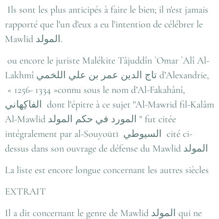
Ils sont les plus anticipés à faire le bien; il n'est jamais
rapporté que l'un d'eux a eu l'intention de célébrer le
Mawlid
المولد
.
ou encore le juriste Malékite Tâjuddîn `Omar `Alî Al-
Lakhmî
تاج الدين عمر بن علي اللخمي
d’Alexandrie,
« 1256- 1334 »connu sous le nom d’Al-Fakahânî,
الفاكِهاني
dont l'épitre à ce sujet "Al-Mawrid fil-Kalâm
Al-Mawlid
المورد في حكم المولد
" fut citée
intégralement par al-Souyoūtī
السيوطي
cité ci-
dessus dans son ouvrage de défense du Mawlid
المولد
La liste est encore longue concernant les autres siècles
EXTRAIT
Il a dit concernant le genre de Mawlid
المولد
qui ne