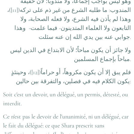
وهو ليس بواجب إجماعاً، ولا مندوباً؛ لأن حقيقة
المندوب: ما طلبه الشرع من غير ذم على تركه([11])،
وهذا لم يأذن فيه الشرع، ولا فعله الصحابة، ولا
التابعون ولا العلماء المتدينون- فيما علمت- وهذا
جوابي عنه بين يدي الله إن عنه سئلت
.
ولا جائز أن يكون مباحاً؛ لأن الابتداع في الدين ليس
مباحاً بإجماع المسلمين
.
فلم يبق إلا أن يكون مكروهاً، أو حراماً([12])، وحينئذٍ
يكون الكلام فيه في فصلين، والتفرقة بين حالين
:
Soit c'est un devoir, un délégué, un permis, détesté, ou
interdit.
Ce n'est pas le devoir de l'unanimité, ni un délégué, car
le fait du délégué: ce que Shara prescrit sans