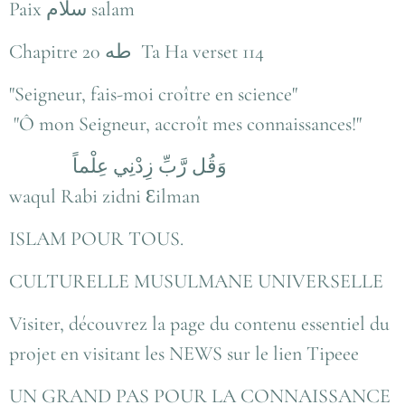
Paix سلام salam
Chapitre 20 طه Ta Ha verset 114
"Seigneur, fais-moi croître en science"
"Ô mon Seigneur, accroît mes connaissances!"
وَقُل رَّبِّ زِدْنِي عِلْماً
waqul Rabi zidni Ɛilman
ISLAM POUR TOUS.
CULTURELLE MUSULMANE UNIVERSELLE
Visiter, découvrez la page du contenu essentiel du
projet en visitant les NEWS sur le lien Tipeee
UN GRAND PAS POUR LA CONNAISSANCE