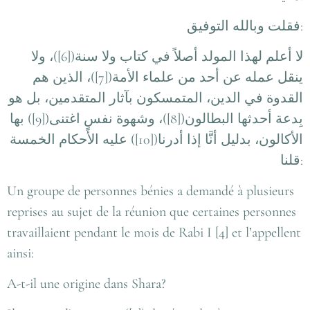
فقلت وبالله التوفيق
:
لا أعلم لهذا المولد أصلاً في كتاب ولا سنة([6])، ولا
ينقل عمله عن أحد من علماء الأمة([7])، الذين هم
القدوة في الدين، المتمسكون بآثار المتقدمين، بل هو
بِدعة أحدثها البطالون([8])، وشهوة نفسٍ اغتنى([9]) بها
الأكالون، بدليل أنَّا إذا أدرنا([10]) عليه الأحكام الخمسة
قلنا
:
Un groupe de personnes bénies a demandé à plusieurs
reprises au sujet de la réunion que certaines personnes
travaillaient pendant le mois de Rabi I [4] et l’appellent
ainsi:
A-t-il une origine dans Shara?