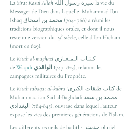
La
Sirat Rasul Allah
سيرة رسول الله
la vie du
Messager de Dieu dans laquelle Muhammad Ibn
Ishaq
محمد بن اسحاق
(704- 768) a réuni les
traditions biographiques orales, et dont il nous
è
reste une version du 19
siècle, celle d'Ibn Hicham
(mort en 829).
Le
Kitab al-maghazi
كـتـاب الـمـغـازي
de
Waqidi
الواقدي
(747- 823), relatant les
campagnes militaires du Prophète.
Le
Kitab tabaqat al-kubra
'
كتاب طبقات الكبرى
de
Muhammad ibn Sa'd al-Baghdadi
محمد بن سعد
البغدادي
(784-845), ouvrage dans lequel l'auteur
expose les vies des premières générations de l'Islam.
Les différents recueils de hadiths
حديث
pluriel