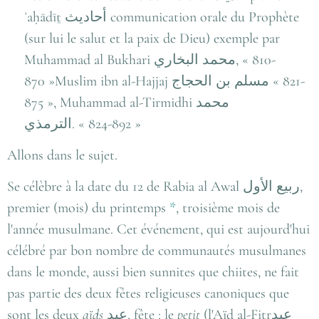
ʾaḥādīṯ
أحاديث
communication orale du Prophète
(sur lui le salut et la paix de Dieu) exemple par
Muhammad al Bukhari
محمد البخاري
, « 810-
870 »Muslim ibn al-Hajjaj
مسلم بن الحجاج
« 821-
875 », Muhammad al-Tirmidhi
محمد
الترمذي
. « 824-892 »
Allons dans le sujet.
Se célèbre à la date du 12 de Rabia al Awal
ربيع الأول
,
premier (mois) du printemps
*
, troisième mois de
l'année musulmane. Cet événement, qui est aujourd'hui
célébré par bon nombre de communautés musulmanes
dans le monde, aussi bien sunnites que chiites, ne fait
pas partie des deux fêtes religieuses canoniques que
sont les deux
aïds
عيد
, fête : le
petit
(l'Aïd al-Fitr
عيد