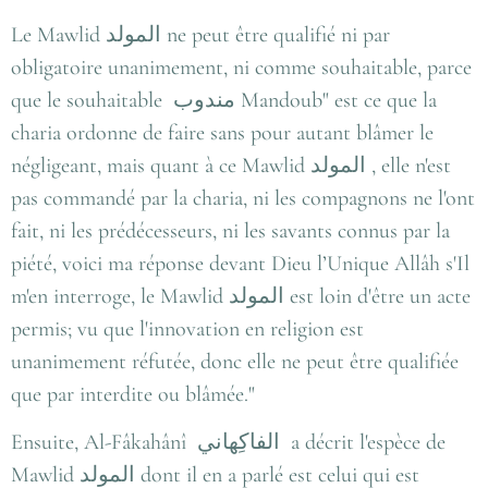
Le Mawlid
المولد
ne peut être qualifié ni par
obligatoire unanimement, ni comme souhaitable, parce
que le souhaitable
مندوب
Mandoub" est ce que la
charia ordonne de faire sans pour autant blâmer le
négligeant, mais quant à ce Mawlid
المولد
, elle n'est
pas commandé par la charia, ni les compagnons ne l'ont
fait, ni les prédécesseurs, ni les savants connus par la
piété, voici ma réponse devant Dieu l’Unique Allâh s'Il
m'en interroge, le Mawlid
المولد
est loin d'être un acte
permis; vu que l'innovation en religion est
unanimement réfutée, donc elle ne peut être qualifiée
que par interdite ou blâmée."
Ensuite, Al-Fâkahânî
الفاكِهاني
a décrit l'espèce de
Mawlid
المولد
dont il en a parlé est celui qui est