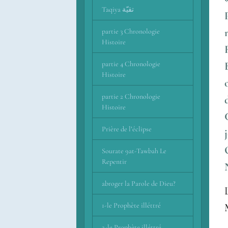
Taqiya تقيّة
partie 3 Chronologie
Histoire
Récita
partie 4 Chronologie
Histoire
of
partie 2 Chronologie
Histoire
Prière de l’éclipse
O
Sourate 9at-Tawbah Le
Repentir
abroger la Parole de Dieu?
1-le Prophète illéttré
2-le Prophète illéttré