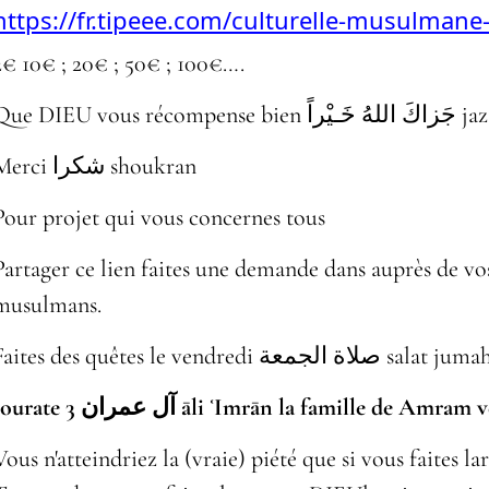
https://fr.tipeee.com/culturelle-musulmane-
2€ 10€ ; 20€ ; 50€ ; 100€….
Que DIEU vou
Merci شكرا shoukran
Pour projet qui vous concernes tous
Partager ce lien faites une demande dans auprès de vos
musulmans.
Faites des quêtes le vendredi صلاة الجمعة salat 
sourate 3 آل عمران āli ʿImrān la famille de Amra
Vous n'atteindriez la (vraie) piété que si vous faites la