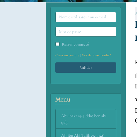
A
Rester connecté
Créer un compte
|
Mot de passe perdu ?
Valider
Menu
Abū bakr aṣ-ṣiddīq ben abī
quḥ
Ali ibn Abi Talib علي بن