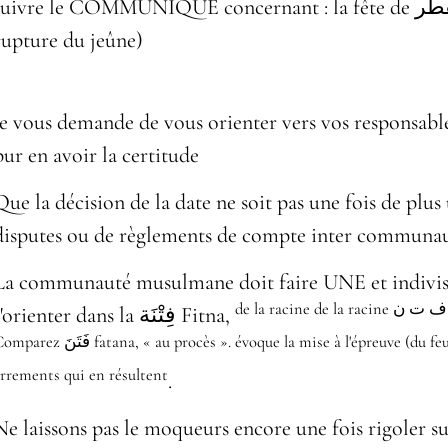
suivre le COMMUNIQUE concernant : la fête de
rupture du jeûne)
je vous demande de vous orienter vers vos responsabl
pur en avoir la certitude
Que la décision de la date ne soit pas une fois de plus
disputes ou de règlements de compte inter communau
La communauté musulmane doit faire UNE et indivisib
de la racine de la racine ف ت ن‎ f-t-n, liée à la séduction et à la révolte.
s'orienter dans la فِتْنَة Fitna,
فَتَن fatana, « au procès ». évoque la mise à l'épreuve (du feu), l'envoûtement, la séduction et les
rrements qui en résultent
.
Ne laissons pas le moqueurs encore une fois rigoler su