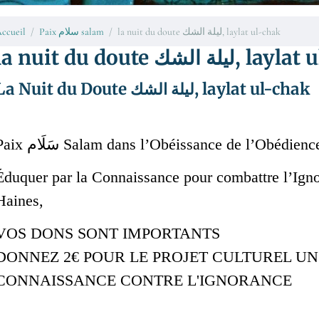
ccueil
Paix سلام salam
la nuit du doute ليلة الشك, laylat ul-chak
la nuit du doute لة الشك
La Nuit du Doute ليلة الشك, laylat ul-chak
Éduquer par la Connaissance pour combattre l’Ignor
Haines,
VOS DONS SONT IMPORTANTS
DONNEZ 2€ POUR LE PROJET CULTUREL UN
CONNAISSANCE CONTRE L'IGNORANCE