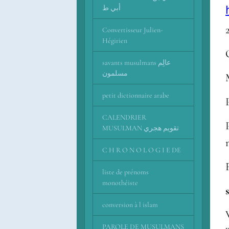
أبي ط
Convertisseur Julien-
Hégirien
savants musulmans عالِم
مسلمون
petit dictionnaire arabe
CALENDRIER
MUSULMAN تقويم هجري
C H R O N O L O G I E DE
liste de prénoms
monothéiste
conversion à l islam
PAROLE DE MUSULMANS