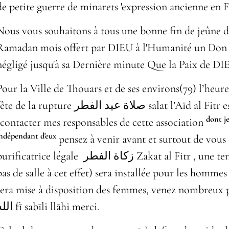
de petite guerre de minarets 'expression ancienne en 
Nous vous souhaitons à tous une bonne fin de jeûne d
Ramadan mois offert par DIEU à l'Humanité un Don 
négligé jusqu'à sa Dernière minute Que la Paix de DIE
Pour la Ville de Thouars et de ses environs(79) l’heure
e de la rupture صلاة عيد الفطر salat l’Aïd al Fitr est fixé à 8h30 en général
dont j
(contacter mes responsables de cette association
indépendant d'eux
pensez à venir avant et surtout de vous
purificatrice légale
زكاة الفطر
Zakat al Fitr , une ten
pas de salle à cet effet) sera installée pour les hommes e
sera mise à disposition des femmes, venez nombreux pour
الله‎ fī sabīli llāhi merci.