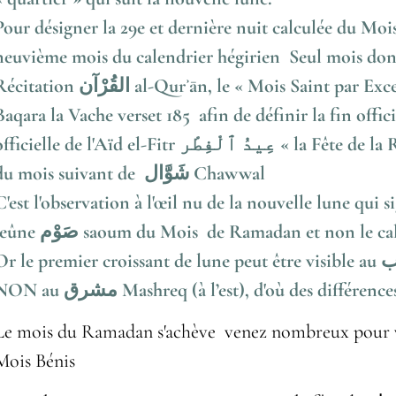
Pour désigner la 29e et dernière nuit calculée du Mois de Ramada
neuvième mois du calendrier hégirien Seul mois dont
tion القُرْآن al-Qurʾān, le « Mois Saint par Excellence » sourate 2 ٱلْبَقَرَة al
Baqara la Vache verset 185 afin de définir la fin offic
ficielle de l'Aïd el-Fitr عِيدُ ٱلْفِطْر « la Fête de la Rupture du jeûne », premier jour
du mois suivant de شَوَّال Chawwal
C'est l'observation à l'œil nu de la nouvelle lune qui si
jeûne صَوْم saoum du Mois de Ramadan et non le
r le premier croissant de lune peut être visible au المغرب al-Mağhrib (à l’ouest) ET
NON au مشرق Mashreq (à l’est), d'où des diff
Le mois du Ramadan s'achève venez nombreux pour vot
Mois Bénis