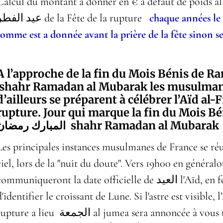
Calcul du montant a donner en € à defaut de poids alil
عيد الفطر de la Fête de la rupture
chaque années le
somme est a donnée avant la prière de la fête sinon se
A l’approche de la fin du Mois Bénis de 
shahr Ramadan al Mubarak les musulmans
d’ailleurs se préparent à célébrer l’Aïd al-F
rupture. Jour qui marque la fin du Mois 
رمضان
المبارك
shahr Ramadan al Mubarak
Les principales instances musulmanes de France se réu
ciel, lors de la "nuit du doute". Vers 19h00 en généralou
communiqueront la date officielle de
العيد
l'Aïd, en 
d'identifier le croissant de Lune. Si l'astre est visible, 
rupture a lieu
الجمعة
al jumea sera annoncée à vous t