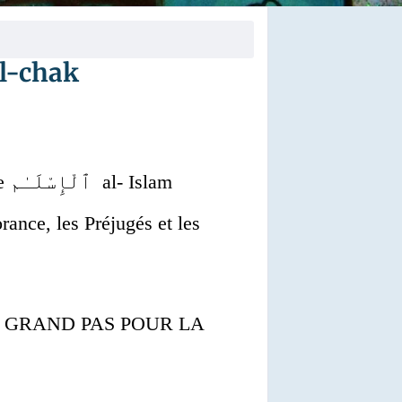
لي, laylat ul-chak
Paix سَلَام Salam dans l’Obéissance de l’Obédience ٱلْإِسْلَـٰم al- Islam
ance, les Préjugés et les
 GRAND PAS POUR LA