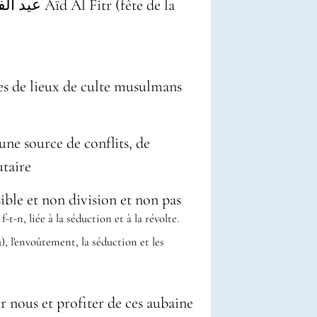
عيد الفطر
Aïd Al Fitr (fête de la
es de lieux de culte musulmans
 une source de conflits, de
taire
le et non division et non pas
r nous et profiter de ces aubaine