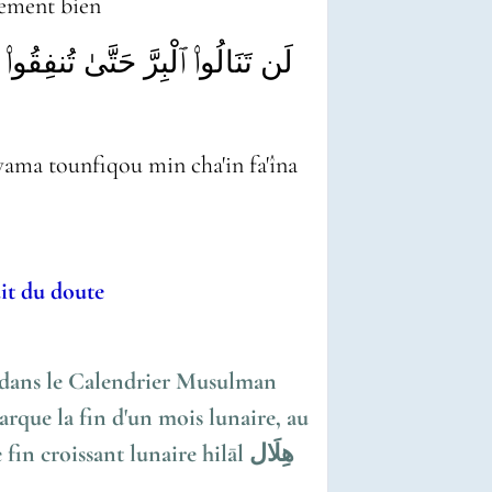
nement bien
لَن تَنَالُوا۟ ٱلْبِرَّ حَتَّىٰ تُنفِقُو
ama tounfiqou min cha'in fa'îna
a Nuit du doute
 croissant lunaire hilāl هِلَال