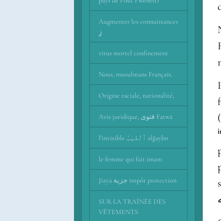
pays de Pout Pwene(t)
Augmenter les connaissances
زِ
virus mortel confinement
Nous, musulmans Français.
Origine raciale, nationalité,
fêt
Avis juridique, فتوى Fatwā
l'invisible ٱلْغَيْبُ alğaybo
le femme qui fait imam
Jizya جزية impôt protection
SUR LA TRAÎNÉE DES
VÊTEMENTS