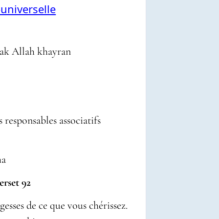
universelle
s récompense bien جَزاكَ اللهُ خَـيْراً jazak Allah khayran
 responsables associatifs
jumaha
m verset 92
rgesses de ce que vous chérissez.