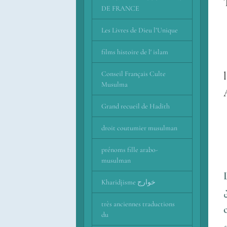
DE FRANCE
Les Livres de Dieu l’Unique
films histoire de l' islam
Conseil Français Culte
Musulma
Grand recueil de Hadith
droit coutumier musulman
prénoms fille arabo-
musulman
La 
Kharidjisme خوارج
ِيّ
très anciennes traductions
du