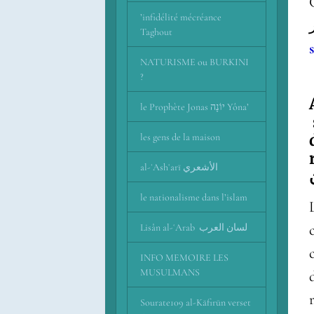
’infidélité mécréance
Taghout
NATURISME ou BURKINI
?
le Prophète Jonas יוֹנָה Yôna’
les gens de la maison
al-ʾAshʿarī اﻷشعري
le nationalisme dans l’islam
Lisân al-ʿArab لسان العرب
INFO MEMOIRE LES
MUSULMANS
Sourate109 al-Kāfirūn verset