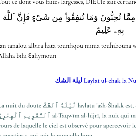
Tout ce dont vous faites largesses, DIEUle sait certai
ا۟ مِمَّا تُحِبُّونَ وَمَا تُنفِقُوا۟ مِن شَىْءٍ فَإِنَّ ٱللَّهَ
بِهِۦ عَلِيمٌ
lan tanalou albira ĥata tounfiqou mima touĥibouna w
Allaha bihi Ɛaliymoun
ليلة الشك Laylat ul-chak l
nuit du doute لَيْلَةُ ٱلشَّكّ laylatu ʾašh-Šhakk est, dans le Calendrier Musulman
ٱلتَّقْوِيم ٱلْهِجْر al-Taqwīm al-hijrī, la nuit qui marque la fin d'un mois lunaire, au
cours de laquelle le ciel est observé pour apercevoir le fin
« quartier » qui suit la nouvelle lune.