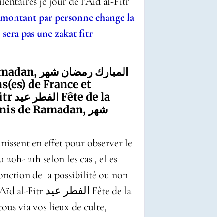
entaires je jour de l’Aïd al-Fitr
 montant par personne change la
 sera pas une zakat fitr
Ramadan,
شهر
رمضان
المبارك
(es) de France et
itr
عيد
الفطر
Fête de la
Bénis de Ramadan,
شهر
nissent en effet pour observer le
 20h- 21h selon les cas , elles
fonction de la possibilité ou non
l’Aïd al-Fitr
عيد
الفطر
Fête de la
ous via vos lieux de culte,