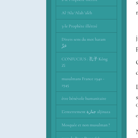
Al ‘Ala ‘Alah 'alèh
3-le Prophète illéttré
Divers sens du mot haram
حَرَّ
CONFUCIUS : 孔子 Kǒng
Zǐ
musulmans France 1940 -
1945
être bénévole humanitaire
Comparez َ
L’enterrement جنازة aljinaza
e
Mosquée et non musulman ?