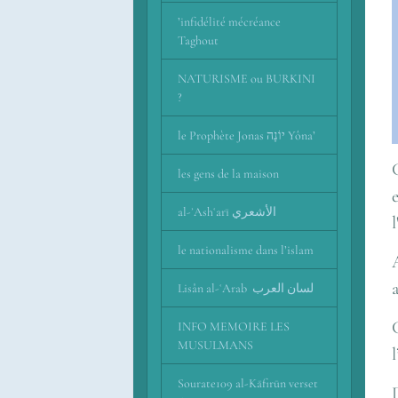
’infidélité mécréance
Taghout
NATURISME ou BURKINI
?
le Prophète Jonas יוֹנָה Yôna’
les gens de la maison
al-ʾAshʿarī اﻷشعري
le nationalisme dans l’islam
Lisân al-ʿArab لسان العرب
INFO MEMOIRE LES
MUSULMANS
Sourate109 al-Kāfirūn verset