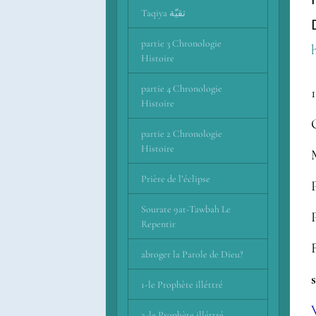
Taqiya تقيّة
partie 3 Chronologie
Histoire
partie 4 Chronologie
Histoire
partie 2 Chronologie
Histoire
Prière de l’éclipse
Sourate 9at-Tawbah Le
Repentir
abroger la Parole de Dieu?
1-le Prophète illéttré
2-le Prophète illéttré