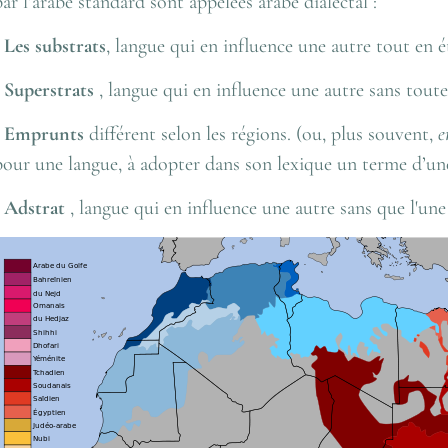
par l’arabe standard sont appelées arabe dialectal :
- Les substrats
, langue qui en influence une autre tout en é
- Superstrats
, langue qui en influence une autre sans toute
- Emprunts
différent selon les régions. (ou, plus souvent,
e
pour une langue, à adopter dans son lexique un terme d’un
- Adstrat
, langue qui en influence une autre sans que l'une