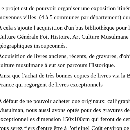
Le projet est de pourvoir organiser une exposition itiné
moyennes villes (4 à 5 communes par département) dur
A cela s'ajoute l'acquisition d'un bus bibliothèque pour l
Culture Générale Foi, Histoire, Art Culture Musulmane à
géographiques insoupçonnés.
Acquisition de livres anciens, récents, de gravures, d'ob
culture musulmane à eut son parcours Historique.
Ainsi que l'achat de très bonnes copies de livres via l
France qui regorgent de livres exceptionnels
A défaut de ne pouvoir acheter que originaux: calligraph
Musulman, nous aussi avons optés pour des gravures de
exceptionnelles dimension 150x100cm qui feront de cet
vous serez fiers d'entre être à l'origine! Coût environ d