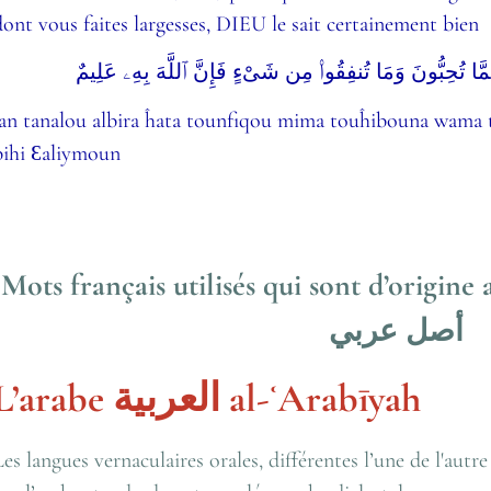
dont vous faites largesses, DIEU le sait certainement bien
 مِمَّا تُحِبُّونَ وَمَا تُنفِقُوا۟ مِن شَىْءٍ فَإِنَّ ٱللَّهَ بِهِۦ عَلِيمٌ
lan tanalou albira ĥata tounfiqou mima touĥibouna wama t
bihi Ɛaliymoun
Mots français utilisés qui sont d’origin
أصل عربي
L’arabe
العربية
al-ʿArabīyah
Les langues vernaculaires orales, différentes l’une de l'autr