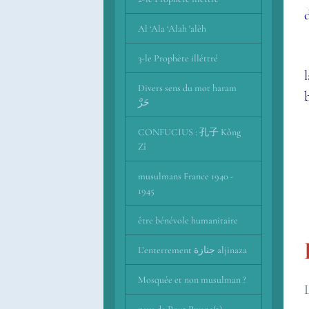
Al ‘Ala ‘Alah 'alèh
3-le Prophète illéttré
Divers sens du mot haram
حَرَّ
CONFUCIUS : 孔子 Kǒng
Zǐ
musulmans France 1940 -
1945
être bénévole humanitaire
L’enterrement جنازة aljinaza
Mosquée et non musulman ?