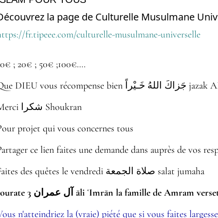
Découvrez la page de Culturelle Musulmane Unive
https://fr.tipeee.com/culturelle-musulmane-universelle
10€ ; 20€ ; 50€ ;100€….
Que DIEU vous récompense 
Merci شكرا Shoukran
Pour projet qui vous concernes tous
Partager ce lien faites une demande dans auprès de vos res
Faites des quêtes le vendredi صلاة الجمعة salat jumaha
sourate 3 آل عمران āli ʿImrān la famille de Amram vers
Vous n'atteindriez la (vraie) piété que si vous faites larges