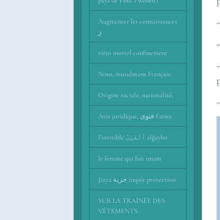
pays de Pout Pwene(t)
Augmenter les connaissances
زِ
virus mortel confinement
Nous, musulmans Français.
Origine raciale, nationalité,
Avis juridique, فتوى Fatwā
l'invisible ٱلْغَيْبُ alğaybo
le femme qui fait imam
Jizya جزية impôt protection
SUR LA TRAÎNÉE DES
VÊTEMENTS