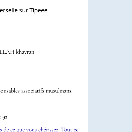
rselle sur Tipeee
bien جَزاكَ اللهُ خَـيْراً jazak ALLAH khayran
ponsables associatifs musulmans.
et 92
ses de ce que vous chérissez. Tout ce