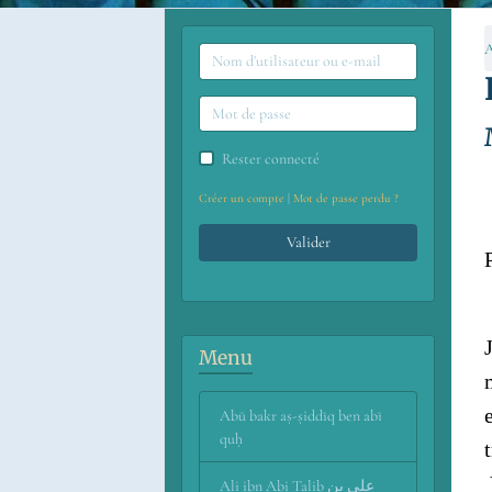
A
Rester connecté
Créer un compte
|
Mot de passe perdu ?
Valider
Menu
Abū bakr aṣ-ṣiddīq ben abī
quḥ
Ali ibn Abi Talib علي بن