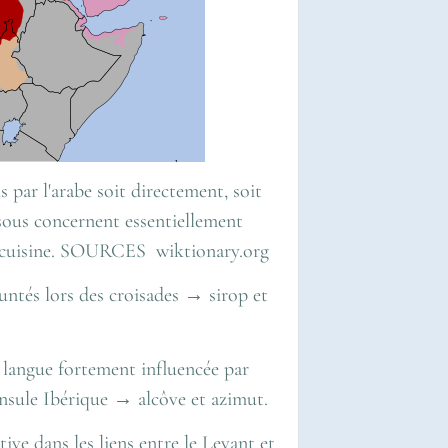
 par l'arabe soit directement, soit
ssous concernent essentiellement
 la cuisine. SOURCES wiktionary.org
tés lors des croisades → sirop et
, langue fortement influencée par
insule Ibérique → alcôve et azimut.
tive dans les liens entre le Levant et