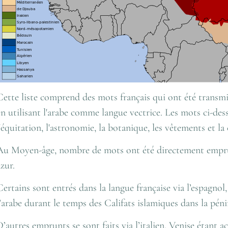
Cette liste comprend des mots français qui ont été transmis
en utilisant l'arabe comme langue vectrice. Les mots ci-de
l'équitation, l'astronomie, la botanique, les vêtements et
Au Moyen-âge, nombre de mots ont été directement emprun
azur.
Certains sont entrés dans la langue française via l’espagnol
l’arabe durant le temps des Califats islamiques dans la pén
D’autres emprunts se sont faits via l’italien, Venise étant ac