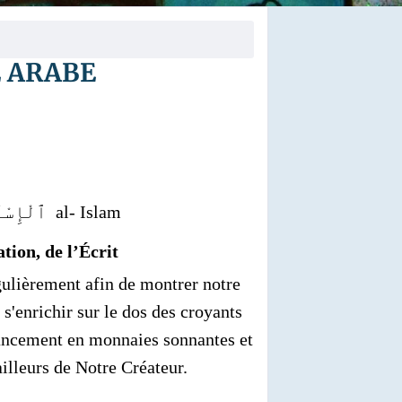
E ARABE
Paix سَلَام Salam dans l’Obéissance de l’Obédience ٱلْإِسْلَـٰم al- Islam
tion, de l’Écrit
égulièrement afin de montrer notre
s'enrichir sur le dos des croyants
inancement en monnaies sonnantes et
ailleurs de Notre Créateur.