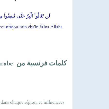
لَن تَنَالُوا۟ ٱلْبِرَّ حَتَّىٰ تُنفِقُوا۟
ounfiqou min cha'in fa'îna Allaha
e arabe
كلمات فرنسية من
e dans chaque région, et influencées