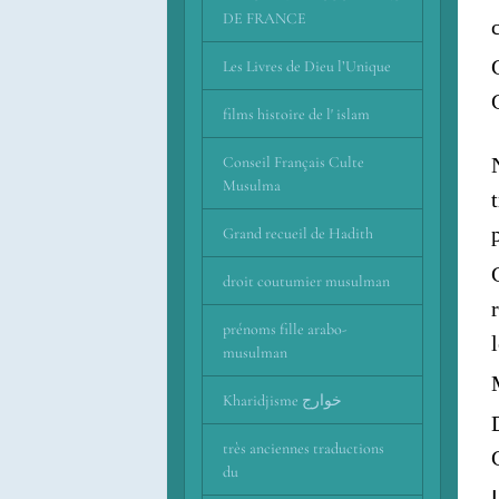
DE FRANCE
Les Livres de Dieu l’Unique
films histoire de l' islam
Conseil Français Culte
Musulma
Grand recueil de Hadith
droit coutumier musulman
prénoms fille arabo-
musulman
Kharidjisme خوارج
très anciennes traductions
du