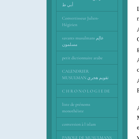
أبي ط
Convertisseur Julien-
Hégirien
savants musulmans عالِم
مسلمون
petit dictionnaire arabe
CALENDRIER
MUSULMAN تقويم هجري
C H R O N O L O G I E DE
liste de prénoms
monothéiste
conversion à l islam
PAROLE DE MUSULMANS