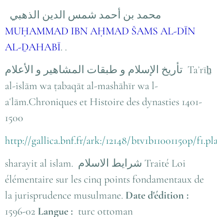
محمد بن أحمد شمس الدين الذهبي
MUḤAMMAD IBN AḤMAD ŠAMS AL-DĪN
AL-ḎAHABĪ
.
.
تأريخ الإسلام و طبقات المشاهير و الأعلام
Taʾrīẖ
al-islām wa ṭabaqāt al-mashāhīr wa l-
aʿlām.
Chroniques et Histoire des dynasties 1401-
1500
http://gallica.bnf.fr/ark:/12148/btv1b11001150p/f1.p
sharayit al islam.
شرايط الاسلام
Traité Loi
élémentaire sur les cinq points fondamentaux de
la jurisprudence musulmane.
Date d'édition :
1596-02
Langue :
turc ottoman