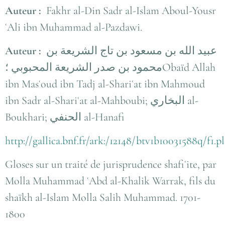
Auteur :
Fakhr al-Din Sadr al-Islam Aboul-Yousr
ʿAli ibn Muhammad al-Pazdawi.
Auteur :
عبيد الله بن مسعود بن تاج الشريعة بن
محمود بن صدر الشريعة المحبوبي ؛Obaïd Allah
ibn Masʿoud ibn Tadj al-Shariʿat ibn Mahmoud
ibn Sadr al-Shariʿat al-Mahboubi; البخاري al-
Boukhari; الحنفي al-Hanafi
http://gallica.bnf.fr/ark:/12148/btv1b10031588q/f1.
Gloses sur un traité de jurisprudence shafiʿite, par
Molla Muhammad ʿAbd al-Khalik Warrak, fils du
shaïkh al-Islam Molla Salih Muhammad. 1701-
1800