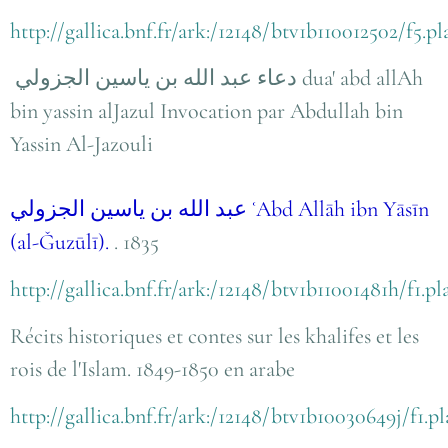
http://gallica.bnf.fr/ark:/12148/btv1b110012502/f5.p
دعاء عبد الله بن ياسين الجزولي dua' abd allAh
bin yassin alJazul Invocation par Abdullah bin
Yassin Al-Jazouli
عبد الله بن ياسين الجزولي
ʿAbd Allāh ibn Yāsīn
(al-Ǧuzūlī).
. 1835
http://gallica.bnf.fr/ark:/12148/btv1b11001481h/f1.p
Récits historiques et contes sur les khalifes et les
rois de l'Islam. 1849-1850 en arabe
http://gallica.bnf.fr/ark:/12148/btv1b10030649j/f1.p