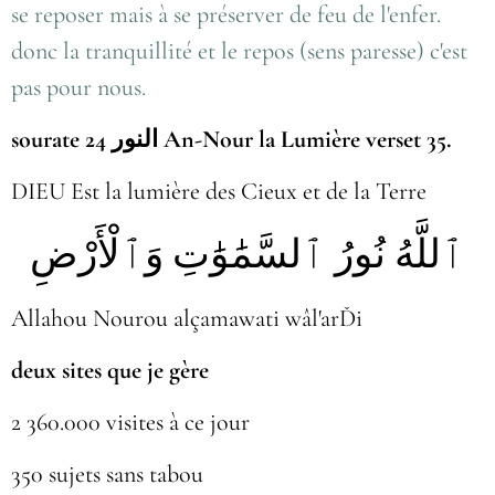
se reposer mais à se préserver de feu de l'enfer.
donc la tranquillité et le repos (sens paresse) c'est
pas pour nous.
sourate 24 النور An-Nour la Lumière verset 35.
DIEU Est la lumière des Cieux et de la Terre
ٱللَّهُ نُورُ ٱلسَّمَٰوَٰتِ وَٱلْأَرْضِ
Allahou Nourou alçamawati wâl'arĎi
deux sites que je gère
2 360.000 visites à ce jour
350 sujets sans tabou