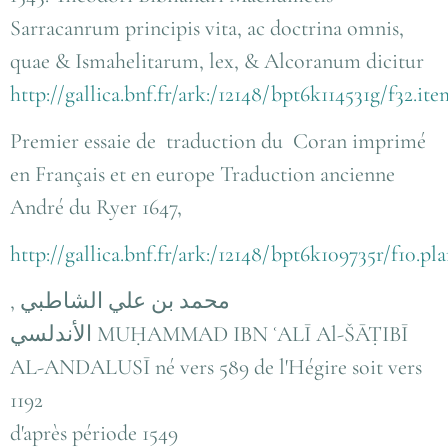
Sarracanrum principis vita, ac doctrina omnis,
quae & Ismahelitarum, lex, & Alcoranum dicitur
http://gallica.bnf.fr/ark:/12148/bpt6k114531g/f32.i
Premier essaie de traduction du Coran imprimé
en Français et en europe Traduction ancienne
André du Ryer 1647,
http://gallica.bnf.fr/ark:/12148/bpt6k109735r/f10.pl
, محمد بن علي الشاطبي
الأندلسي
MUḤAMMAD IBN ʿALĪ Al-ŠĀṬIBĪ
AL-ANDALUSĪ
né vers 589 de l'Hégire soit vers
1192
d'après période 1549