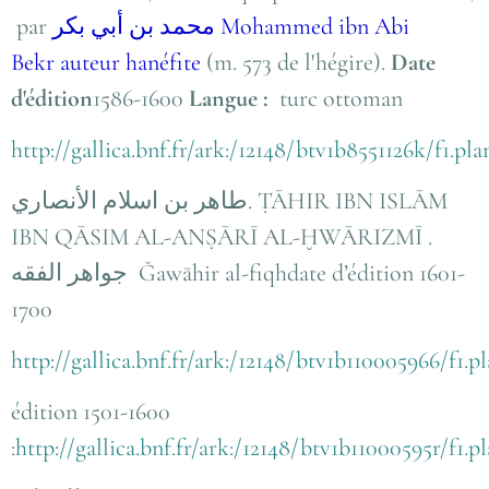
par
محمد بن أبي بكر Mohammed ibn Abi
Bekr
auteur hanéfite
(m. 573 de l'hégire).
Date
d'édition
1586-1600
Langue :
turc ottoman
http://gallica.bnf.fr/ark:/12148/btv1b8551126k/f1.pl
طاهر بن اسلام الأنصاري
.
ṬĀHIR IBN ISLĀM
IBN QĀSIM AL-ANṢĀRĪ AL-ḪWĀRIZMĪ
.
جواهر الفقه
Ǧawāhir al-fiqh
date d’édition 1601-
1700
http://gallica.bnf.fr/ark:/12148/btv1b110005966/f1.
édition 1501-1600
:
http://gallica.bnf.fr/ark:/12148/btv1b11000595r/f1.