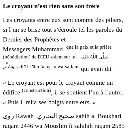
Le croyant n’est rien sans son frère
Les croyants entre eux sont comme des piliers,
si l’un se brise tout s’écroule tel les paroles du
Dernier des Prophètes et
que la paix et la prière
Messagers Muhammad
(bénédiction) de DIEU soient sur lui
صَلَّىٰ اللّٰهُ عَلَيْهِ
وَسَلَّم
ṣallā l-lāhu `alay-hi wa-sallam:
:
qui avait dit
« Le croyant est pour le croyant comme un
(construction)
édifice
, il se soutient l’un à l’autre.
» Puis il relia ses doigts entre eux. »
روى Rawah صحيح البخاري
sahih
al Boukhari
raqam 2446 wa Mouslim fi sahihih raqam 2585