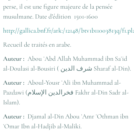
perse, il est une figure majeure de la pensée
musulmane.
Date d’édition 1501-1600
http://gallica.bnf.fr/ark:/12148/btv1b11003813q/f1.p
Recueil de traités en arabe.
Auteur :
Abou ʿAbd Allah Muhammad ibn Saʿid
al-Doulasi al-Bousiri ( شرف الدين Sharaf al-Din).
Auteur :
Aboul-Yousr ʿAli ibn Muhammad al-
Pazdawi (فخرالدین الإسلام Fakhr al-Din Sadr al-
Islam).
Auteur :
Djamal al-Din Abou ʿAmr ʿOthman ibn
ʿOmar Ibn al-Hadjib al-Maliki.