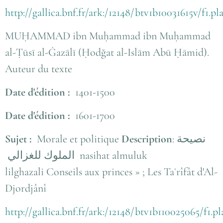
http://gallica.bnf.fr/ark:/12148/btv1b10031615v/f1.p
MUḤAMMAD ibn Muḥammad ibn Muḥammad
al-Ṭūsī al-Ġazālī (Ḥodğat al-Islām Abū Ḥāmid).
Auteur du texte
Date d'édition :
1401-1500
Date d'édition :
1601-1700
Sujet :
Morale et politique
Description
:
نصيحة
الملوك للغزالي
nasihat almuluk
lilghazali
Conseils aux princes » ; Les Taʿrîfât d'Al-
Djordjânî
http://gallica.bnf.fr/ark:/12148/btv1b110025065/f1.p