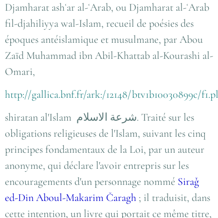
Djamharat ashʿar al-ʿArab, ou Djamharat al-ʿArab
fil-djahiliyya wal-Islam, recueil de poésies des
époques antéislamique et musulmane, par Abou
Zaïd Muhammad ibn Abil-Khattab al-Kourashi al-
Omari,
http://gallica.bnf.fr/ark:/12148/btv1b10030899c/f1.
shiratan al'Islam
شرعة الاسلام
. Traité sur les
obligations religieuses de l'Islam, suivant les cinq
principes fondamentaux de la Loi, par un auteur
anonyme, qui déclare l'avoir entrepris sur les
encouragements d'un personnage nommé
Siraǧ
ed-Din Aboul-Makarim Čaragh
; il traduisit, dans
cette intention, un livre qui portait ce même titre,