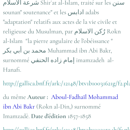
شرعة الاسلام Shirʿat al-Islam, traité sur les سنن
sounan" soutenance" et les ادابس adabs
"adaptation" relatifs aux actes de la vie civile et
religieuse du Musulman, par رُكن الاسلام Rokn
al-Islam "la pierre angulaire de l'obéissance "
محمد بن أبي بكر Muhammad ibn Abi Bakr,
surnommé إمام زاده الحنفي imamzadeh al-
Hanafi.
http://gallica.bnf.fr/ark:/12148/btv1b10031621g/f2.p
du même
Auteur :
Aboul-Fadhaïl Mohammad
ibn Abi Bakr
(Rokn al-Din,) surnommé
Imamzadè.
Date d'édition
1857-1858
http://gallica.bnf.fr/ark:/12148/btv1b10031594b/f1.p