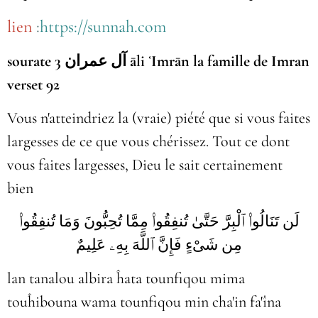
lien
:
https://sunnah.com
sourate 3 آل عمران āli ʿImrān la famille de Imran
verset 92
Vous n'atteindriez la (vraie) piété que si vous faites
largesses de ce que vous chérissez. Tout ce dont
vous faites largesses, Dieu le sait certainement
bien
لَن تَنَالُوا۟ ٱلْبِرَّ حَتَّىٰ تُنفِقُوا۟ مِمَّا تُحِبُّونَ وَمَا تُنفِقُوا۟
مِن شَىْءٍ فَإِنَّ ٱللَّهَ بِهِۦ عَلِيمٌ
lan tanalou albira ĥata tounfiqou mima
touĥibouna wama tounfiqou min cha'in fa'îna