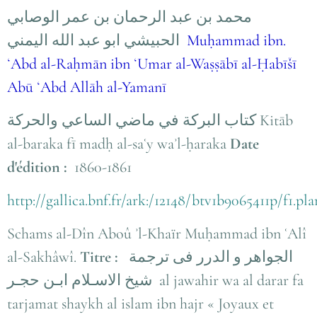
محمد بن عبد الرحمان بن عمر الوصابي
الحبيشي ابو عبد الله اليمني
Muḥammad ibn.
ʻAbd al-Raḥmān ibn ʻUmar al-Waṣṣābī al-Ḥabīšī
Abū ʻAbd Allāh al-Yamanī
كتاب البركة في ماضي الساعي والحركة Kitāb
al-baraka fī madḥ al-saʿy waʾl-ḥaraka
Date
d'édition :
1860-1861
http://gallica.bnf.fr/ark:/12148/btv1b9065411p/f1.pl
Schams al-Dîn Aboû ʾl-Khaïr Muḥammad ibn ʿAlî
al-Sakhâwî.
Titre :
الجواهر و الدرر فى ترجمة
شيخ الاسـلام ابـن حجـر
al jawahir wa al darar fa
tarjamat shaykh al islam ibn hajr
« Joyaux et