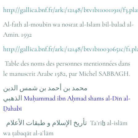
http://gallica.bnf.fr/ark:/12148/btv1b11001191s/f3
Al-fath al-moubin wa nosrat al-Islam bil-balad al-
Amin. 1592
http://gallica.bnf.fr/ark:/12148/btv1b10030651c/f1.p
Table des noms des personnes mentionnées dans
le manuscrit Arabe 1582, par Michel SABBAGH.
محمد بن أحمد بن شمس الدين
الذهبي
Muḥammad ibn Aḥmad shams al-Dīn al-
Ḏahabī
تأريخ الإسلام و طبقات الأعلام
Taʾrīẖ al-islām
wa ṭabaqāt al-aʿlām