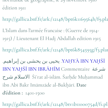
édition 1911
http://gallica.bnf.fr/ark:/12148/bpt6k1169564h/f9.p
L'Islam dans l'armée francaise : (Guerre de 1914-
1915) / Lieutenant El Hadj Abdallah edition 1915
http://gallica.bnf.fr/ark:/12148/bpt6k854595g/f3.pl
.
يحيى بن يحشى بن إبراهيم
.
Y
AḤYĀ IBN YAḪŠĪ
IBN YAḪŠĪ IBN IBRĀHĪM
Commentaire
شرعة
الاسلام شرح
Šiʿrat al-islām. Šarḥ
de Muḥammad
ibn Abī Bakr Imāmzāde al-Bukḫārī.
Date
d'édition :
1401-1500
http://gallica.bnf.fr/ark:/12148/btv1b11000754d/f1.