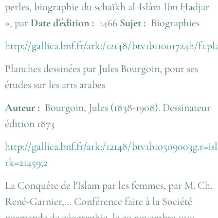
perles, biographie du schaïkh al-Islâm Ibn Ḥadjar
», par
Date d'édition :
1466
Sujet :
Biographies
http://gallica.bnf.fr/ark:/12148/btv1b11001724h/f1.p
Planches dessinées par Jules Bourgoin, pour ses
études sur les arts arabes
Auteur :
Bourgoin, Jules (1838-1908). Dessinateur
édition 1873
http://gallica.bnf.fr/ark:/12148/btv1b10509003g.r=is
rk=21459;2
La Conquête de l'Islam par les femmes, par M. Ch.
René-Garnier,... Conférence faite à la Société
normande de géographie, le 29 novembre 1910