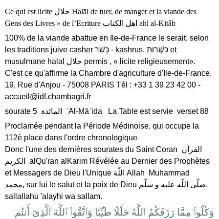
Ce qui est licite
حلال
Halāl
de tuer, de manger et la viande des
Gens des Livres » de l’Ecriture
اهل الكتاب
ahl al-Kitâb
100% de la viande abattue en Ile-de-France le serait, selon
les traditions juive casher
כָּשֵׁר
- kashrus,
כַּשְׁרוּת
et
musulmane halal حلال permis , « licite religieusement».
C'est ce qu'affirme la Chambre d'agriculture d'Ile-de-France.
19, Rue d'Anjou - 75008 PARIS Tél : +33 1 39 23 42 00 -
accueil@idf.chambagri.fr
sourate 5 المائدة ʾAl-Māʾida La Table est servie verset 88
Proclamée pendant la Période Médinoise, qui occupe la
112è place dans l'ordre chronologique
Donc l'une des dernières sourates du Saint Coran القرآن
الكريم alQu'ran alKarim Révélée au Dernier des Prophètes
et Messagers de Dieu l'Unique اللّهَ Allah Muhammad
محمد, sur lui le salut et la paix de Dieu صلّى اللّه عليه و سلّم,
sallallahu 'alayhi wa sallam.
وَكُلُوا۟ مِمَّا رَزَقَكُمُ ٱللَّهُ حَلَٰلًا طَيِّبًا وَٱتَّقُوا۟ ٱللَّهَ ٱلَّذِىٓ أَنتُم