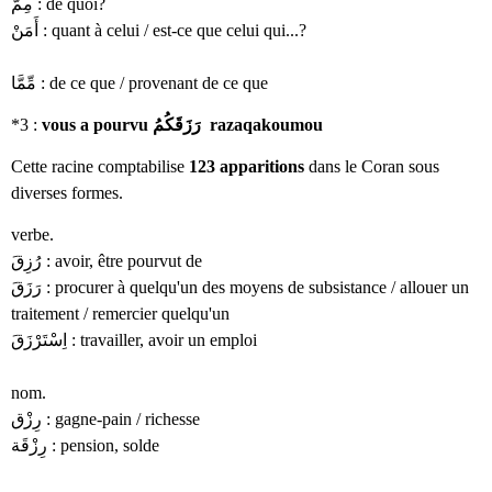
مِمَّ : de quoi?
أَمَنْ : quant à celui / est-ce que celui qui...?
مِّمَّا : de ce que / provenant de ce que
*3 :
vous a pourvu رَزَقَكُمُ razaqakoumou
Cette racine comptabilise
123 apparitions
dans le Coran sous
diverses formes.
verbe.
رُزِقَ : avoir, être pourvut de
رَزَقَ : procurer à quelqu'un des moyens de subsistance / allouer un
traitement / remercier quelqu'un
اِسْتَرْزَقَ : travailler, avoir un emploi
nom.
رِزْق : gagne-pain / richesse
رِزْقَة : pension, solde