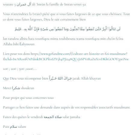
sourate 3 آل عمران āli ʿImrān la famille de Imran verset 92
Vous n'atteindriez la (vraie) piété que si vous faites largesses de ce que vous chérissez. Tout
ce dont vous faites largesses, Dieu le sait certainement bien
لَن تَنَالُوا۟ ٱلْبِرَّ حَتَّىٰ تُنفِقُوا۟ مِمَّا تُحِبُّونَ وَمَا تُنفِقُوا۟ مِن شَىْءٍ فَإِنَّ ٱللَّهَ بِهِۦ عَلِيمٌ
lan tanalou albira ĥata tounfiqou mima touĥibouna wama tounfiqou min cha'in fa'îna
Allaha bihi Ɛaliymoun
Lien pour vos dons
https://www.gofundme.com/f/culture-art-histoire-et-foi-musulmane?
fbclid=IwAR0nfO1PdmkBCKPl6sIZY5h4PJi248QU1JsSPVrRaZnX1vDKhGOOY7peiNw
10€ ; 20€ ; 50€ ;100€….
Que Dieu vous récompense bien جَزاكَ اللهُ خَـيْراً jazak Allah khayran
Merci شكرا shoukran
Pour projet qui vous concernes tous
Partager ce lien faites une demande dans auprès de vos responsables associatifs musulmans.
Faites des quêtes le vendredi صلاة الجمعة salat jumaha
Paix سلام salam