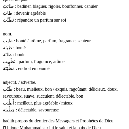
طايَبَ : badiner, blaguer, rigoler, bouffonner, canuler
طابَ : devenir agréable
تَطَيَّبَ : répandre un parfum sur soi
nom.
طِيب : bonté / arôme, parfum, fragrance, senteur
طِيبَة : bonté
طابَة : boule
تَطْيِيب : parfum, fragrance, arôme
مَطْيَبَة : endroit embaumé
adjectif. / adverbe.
طَيِّب : beau, mielleux, bon / exquis, ragoûtant, délicieux, doux,
savoureux, suave, succulent, délectable, bon
أَطْيَب : meilleur, plus agréable / mieux
مَطْيَبَة : délectable, savoureuse
hadith propos du dernier des Messagers et Prophètes de Dieu
l'Unique Muhammad sur lui le salut et la paix de Dieu