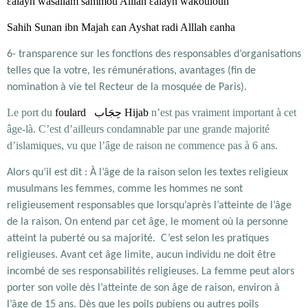
εalayh wasallam sammou Alllah εalayh wakoulouh
Sahih Sunan ibn Majah‎ εan Ayshat radi Alllah εanha
6- transparence sur les fonctions des responsables d’organisations
telles que la votre, les rémunérations, avantages (fin de
nomination à vie tel Recteur de la mosquée de Paris).
Le port du
foulard
حِجَاب
Hijab
n’est pas vraiment important à cet
âge-là. C’est d’ailleurs condamnable par une grande majorité
d’islamiques, vu que l’âge de raison ne commence pas à 6 ans.
Alors qu’il est dit : À l’âge de la raison selon les textes religieux
musulmans les femmes, comme les hommes ne sont
religieusement responsables que lorsqu’après l’atteinte de l’âge
de la raison. On entend par cet âge, le moment où la personne
atteint la puberté ou sa majorité. C’est selon les pratiques
religieuses. Avant cet âge limite, aucun individu ne doit être
incombé de ses responsabilités religieuses. La femme peut alors
porter son voile dès l’atteinte de son âge de raison, environ à
l’âge de 15 ans. Dès que les poils pubiens ou autres poils