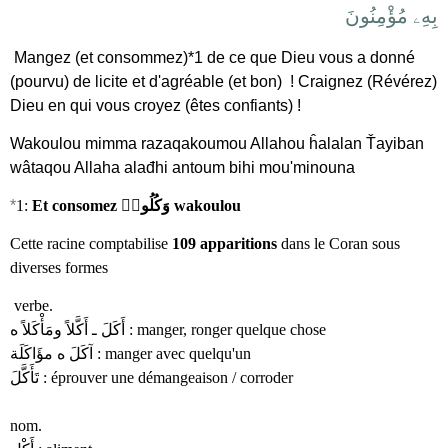
بِهِۦ مُؤْمِنُونَ
Mangez (et consommez)*1 de ce que Dieu vous a donné
(pourvu) de licite et d'agréable (et bon) ! Craignez (Révérez)
Dieu en qui vous croyez (êtes confiants) !
Wakoulou mimma razaqakoumou Allahou ĥalalan Ťayiban
wâtaqou Allaha alađhi antoum bihi mou'minouna
*
1:
Et consomez وَكُلُوا۟ wakoulou
Cette racine comptabilise
109 apparitions
dans le Coran sous
diverses formes
verbe.
أَكَلَ ـ أَكَّلاً ومَأْكَلاً ه : manger, ronger quelque chose
آكَلَ ه مؤَاكَلَة : manger avec quelqu'un
تَأَكَّلَ : éprouver une démangeaison / corroder
nom.