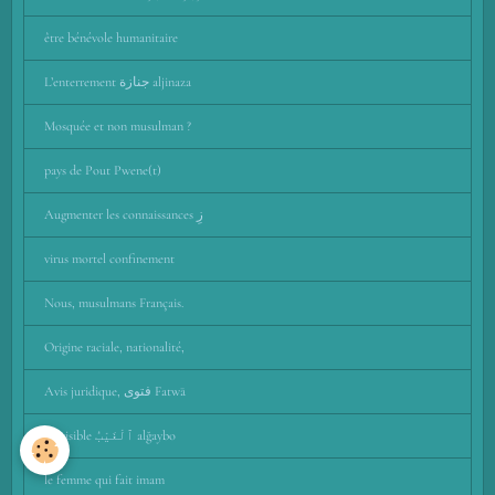
être bénévole humanitaire
L’enterrement جنازة aljinaza
Mosquée et non musulman ?
pays de Pout Pwene(t)
Augmenter les connaissances زِ
virus mortel confinement
Nous, musulmans Français.
Origine raciale, nationalité,
Avis juridique, فتوى Fatwā
l'invisible ٱلْغَيْبُ alğaybo
le femme qui fait imam