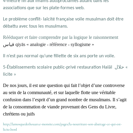
4-mettre fin aux imams autoproclamés autant dans les
associations que sur les plate-formes web.
Le problème conflit- laïcité française voile musulman doit être
débattu avec tous les musulmans.
Rééduquer et faire comprendre par la logique le raisonnement
قياس
qiyās « analogie - référence - syllogisme »
Il n’est pas normal qu’une fillette de six ans porte un voile.
حلال
5-Établissements scolaire public-privé restauration Halāl
«
licite »
De nos jours, il est une question qui fait l’objet d’une controverse
au sein de la communauté, et sur laquelle flotte une véritable
confusion dans l’esprit d’un grand nombre de musulmans. Il s’agit
de la consommation de viande provenant des Gens du Livre,
chrétiens ou juifs
http://lamosquedethouars.e-monsite.com/pages/la-nourriture-son-abattage-ce-qui-est-
licite.html