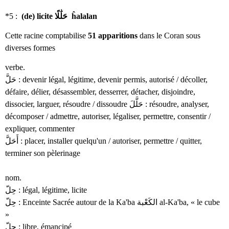
*5 :
(de) licite حَلَٰلًا ĥalalan
Cette racine comptabilise
51 apparitions
dans le Coran sous
diverses formes
verbe.
حَلَّ : devenir légal, légitime, devenir permis, autorisé / décoller,
défaire, délier, désassembler, desserrer, détacher, disjoindre,
dissocier, larguer, résoudre / dissoudre حَلَّلَ : résoudre, analyser,
décomposer / admettre, autoriser, légaliser, permettre, consentir /
expliquer, commenter
أَحَلَّ : placer, installer quelqu'un / autoriser, permettre / quitter,
terminer son pèlerinage
nom.
حِلّ : légal, légitime, licite
حِلّ : Enceinte Sacrée autour de la Ka'ba الكَعْبة al-Ka'ba, « le cube
»
حِلّ : libre, émancipé