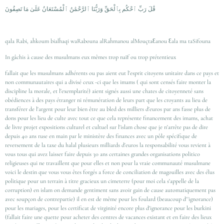
قَٰلَ رَبِّ ٱحْكُم بِٱلْحَقِّ وَرَبُّنَا ٱلرَّحْمَٰنُ ٱلْمُسْتَعَانُ عَلَىٰ مَا تَصِفُونَ
qala Rabi, aĥkoum bialĥaqi waRabouna alRaĥmanou alMouçtaƐanou Ɛala ma taSifouna
In gâchis à cause des musulmans eux mêmes trop naïf ou trop prétentieux
fallait que les musulmans adhérents ou pas aient eut l'esprit citoyens unitaire dans ce pays et
non communautaires qui a divisé ceux -ci que les imams ( qui sont censés faire monter la
discipline la morale, et l'exemplarité) aient signés aussi une chates de citoyenneté sans
obédiences à des pays étranger ni rémunération de leurs part que les croyants au lieu de
transférer de l'argent pour leur bien être au bled des milliers d'euros par ans fasse plus de
dons pour les lieu de culte avec tout ce que cela représente financement des imams, achat
de livre projet expositions culturel et cultuel sur l'islam chose que je n'arrête pas de dire
depuis 40 ans ruse en main par le ministère des finances avec un pôle spécifique de
reversement de la taxe du halal plusieurs milliards d'euros la responsabilité vous revient à
vous tous qui avez laisser faire depuis 30 ans certaines grandes organisations politico
religieuses qui ne travaillent que pour elles et non pour la vraie communauté musulmane
voici le destin que vous vous êtes forgés a force de conciliation de magouilles avec des élus
politique pour un terrain à titre gracieux un cimeterre (pour moi cela s'appelle de la
corruption) en islam on demande gentiment sans avoir gain de cause automatiquement pas
avec soupçon de contrepartie) il en est de même pour les foulard (beaucoup d''ignorance)
pour les mariages, pour les certificat de virginité encore plus d'ignorance pour les burkini
(fallait faire une quette pour acheter des centres de vacances existant et en faire des lieux