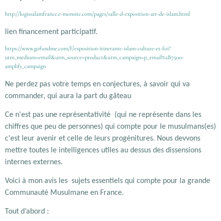
http://logissalamfrance.e-monsite.com/pages/salle-d-exposition-art-de-islam.html
lien financement participatif.
https://www.gofundme.com/f/exposition-itinerante-islam-culture-et-foi?
utm_medium=email&utm_source=product&utm_campaign=p_email%2B7500-
amplify_campaign
Ne perdez pas votre temps en conjectures, à savoir qui va
commander, qui aura la part du gâteau
Ce n'est pas une représentativité (qui ne représente dans les
chiffres que peu de personnes) qui compte pour le musulmans(es)
c'est leur avenir et celle de leurs progénitures. Nous devvons
mettre toutes le intelligences utiles au dessus des dissensions
internes externes.
Voici à mon avis les sujets essentiels qui compte pour la grande
Communauté Musulmane en France.
Tout d’abord :