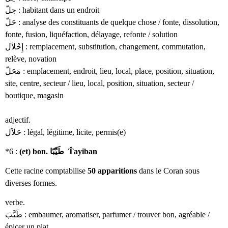
حِلّ : habitant dans un endroit
حَلّ : analyse des constituants de quelque chose / fonte, dissolution,
fonte, fusion, liquéfaction, délayage, refonte / solution
إِحْلاَل : remplacement, substitution, changement, commutation,
relève, novation
مَحَلّ : emplacement, endroit, lieu, local, place, position, situation,
site, centre, secteur / lieu, local, position, situation, secteur /
boutique, magasin
adjectif.
حَلاَل : légal, légitime, licite, permis(e)
*6 :
(et) bon. طَيِّبًا Ťayiban
Cette racine comptabilise
50 apparitions
dans le Coran sous
diverses formes.
verbe.
طَيَّبَ : embaumer, aromatiser, parfumer / trouver bon, agréable /
épicer un plat