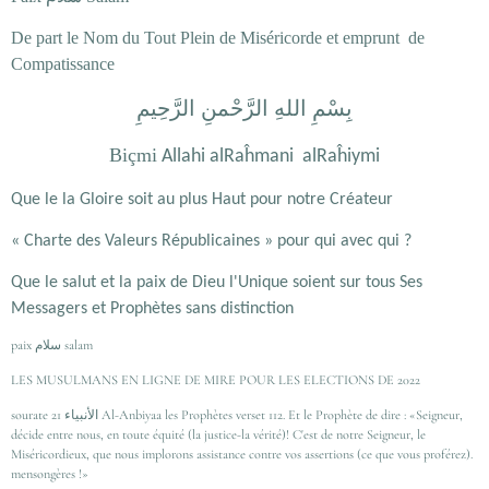
De part le Nom du Tout Plein de Miséricorde et emprunt de
Compatissance
بِسْمِ اللهِ الرَّحْمنِ الرَّحِيمِ
Biçmi
Allahi alRaĥmani alRaĥiymi
Que le la Gloire soit au plus Haut pour notre Créateur
« Charte des Valeurs Républicaines » pour qui avec qui ?
Que le salut et la paix de Dieu l'Unique soient sur tous Ses
Messagers et Prophètes sans distinction
paix سلام salam
LES MUSULMANS EN LIGNE DE MIRE POUR LES ELECTIONS DE 2022
sourate 21 الأنبياء Al-Anbiyaa les Prophètes verset 112. Et le Prophète de dire : «Seigneur,
décide entre nous, en toute équité (la justice-la vérité)! C'est de notre Seigneur, le
Miséricordieux, que nous implorons assistance contre vos assertions (ce que vous proférez).
mensongères !»