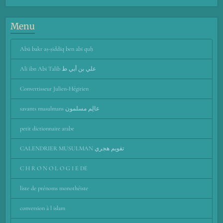
Menu
Abū bakr aṣ-ṣiddīq ben abī quḥ
Ali ibn Abi Talib علي بن أبي ط
Convertisseur Julien-Hégirien
savants musulmans عالِم مسلمون
petit dictionnaire arabe
CALENDRIER MUSULMAN تقويم هجري
C H R O N O L O G I E DE
liste de prénoms monothéiste
conversion à l islam