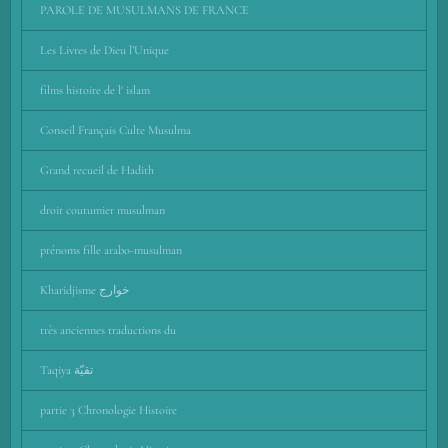
PAROLE DE MUSULMANS DE FRANCE
Les Livres de Dieu l’Unique
films histoire de l' islam
Conseil Français Culte Musulma
Grand recueil de Hadith
droit coutumier musulman
prénoms fille arabo-musulman
Kharidjisme خوارج
très anciennes traductions du
Taqiya تقيّة
partie 3 Chronologie Histoire