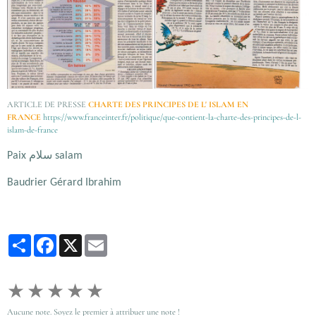
ARTICLE DE PRESSE
CHARTE DES PRINCIPES DE L' ISLAM EN
FRANCE
https://www.franceinter.fr/politique/que-contient-la-charte-des-principes-de-l-
islam-de-france
سلام
Paix
salam
Baudrier Gérard Ibrahim
Partager
Facebook
X
Email
★
★
★
★
★
Aucune note. Soyez le premier à attribuer une note !