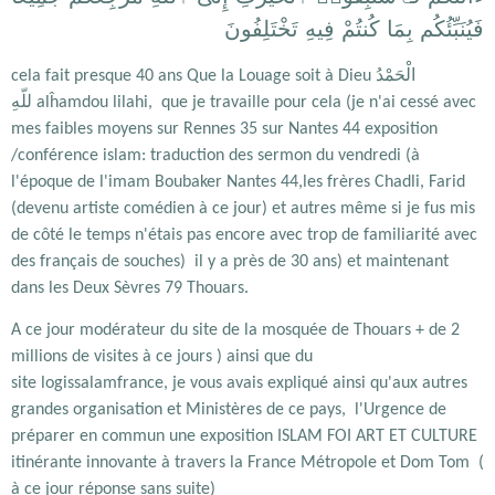
فَيُنَبِّئُكُم بِمَا كُنتُمْ فِيهِ تَخْتَلِفُونَ
cela fait presque 40 ans Que la Louage soit à Dieu الْحَمْدُ
للّهِ alĥamdou lilahi, que je travaille pour cela (je n'ai cessé avec
mes faibles moyens sur Rennes 35 sur Nantes 44 exposition
/conférence islam: traduction des sermon du vendredi (à
l'époque de l'imam Boubaker Nantes 44,les frères Chadli, Farid
(devenu artiste comédien à ce jour) et autres même si je fus mis
de côté le temps n'étais pas encore avec trop de familiarité avec
des français de souches) il y a près de 30 ans) et maintenant
dans les Deux Sèvres 79 Thouars.
A ce jour modérateur du site de la mosquée de Thouars + de 2
millions de visites à ce jours )
ainsi que du
site logissalamfrance,
je vous avais expliqué ainsi qu'aux autres
grandes organisation et Ministères de ce pays, l'Urgence de
préparer en commun une exposition ISLAM FOI ART ET CULTURE
itinérante innovante à travers la France Métropole et Dom Tom (
à ce jour réponse sans suite)