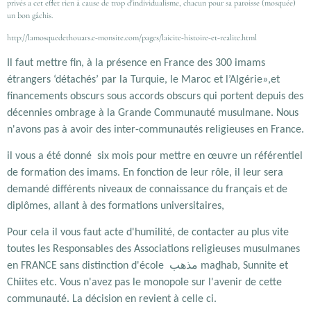
privés a cet effet rien à cause de trop d'individualisme, chacun pour sa paroisse (mosquée)
un bon gâchis.
http://lamosquedethouars.e-monsite.com/pages/laicite-histoire-et-realite.html
Il faut mettre fin, à la présence en France des 300 imams
étrangers ‘détachés’ par la Turquie, le Maroc et l’Algérie»,et
financements obscurs sous accords obscurs qui portent depuis des
décennies ombrage à la Grande Communauté musulmane. Nous
n'avons pas à avoir des inter-communautés religieuses en France.
il vous a été donné six mois pour mettre en œuvre un référentiel
de formation des imams. En fonction de leur rôle, il leur sera
demandé différents niveaux de connaissance du français et de
diplômes, allant à des formations universitaires,
Pour cela il vous faut acte d'humilité, de contacter au plus vite
toutes les Responsables des Associations religieuses musulmanes
مذهب
en FRANCE sans distinction d'école
maḏhab, Sunnite et
Chiites etc. Vous n'avez pas le monopole sur l'avenir de cette
communauté. La décision en revient à celle ci.