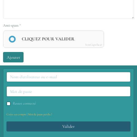
Anti-spam
CLIQUEZ POUR VALIDER
IconCaptcha ©
Ajouter
Rester connecté
Créer un compte
|
Mot de passe perdu ?
Valider