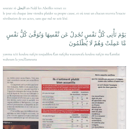
sourate 16 النحل an-Naḥl les Abeilles verset 111
le jour où chaque âme viendra plaider sa propre cause, et où tout un chacun recevra l'exacte
rétribution de ses actes, sans que nul ne soit lésé.
يَوْمَ تَأْتِى كُلُّ نَفْسٍ تُجَٰدِلُ عَن نَّفْسِهَا وَتُوَفَّىٰ كُلُّ نَفْسٍ
مَّا عَمِلَتْ وَهُمْ لَا يُظْلَمُونَ
yawma ta'ti koulou nafçin toujadilou Ɛan nafçiha watouwafa koulou nafçin ma Ɛamilat
wahoum la youŽlamouna