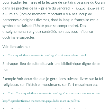
pour étudier les livres et la lecture de certains passage du Coran
صلاة الجمعة
dans les prêches de la « prière du vendredi »
ṣalāt
al-jum'ah, (lors ce moment important il y a beaucoup de
personnes d'origines diverses, dont la langue française est le
symbole parfais de l'Unité pour se comprendre). Des
enseignements religieux contrôlés non pas sous influence
doctrinale suspectes.
Voir lien suivant :
http://lamosquedethouars.e-monsite.com/pages/etre-imam-en-france.html
3- chaque lieu de culte dit avoir une bibliothèque digne de ce
nom
Exemple Voir deux site que je gère liens suivant livres sur la foi
religieuse, sur l’histoire musulmane, sur l’art musulman etc .
http:// http://lamosquedethouars.e-monsite.com/pages/que-lire-pour-comprendre.html
http://logissalamfrance.e-monsite.com/pages/livfre-islam-en-pdf.html