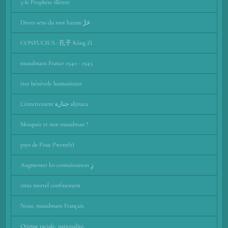
3-le Prophète illéttré
Divers sens du mot haram حَرَّ
CONFUCIUS : 孔子 Kǒng Zǐ
musulmans France 1940 - 1945
être bénévole humanitaire
L’enterrement جنازة aljinaza
Mosquée et non musulman ?
pays de Pout Pwene(t)
Augmenter les connaissances زِ
virus mortel confinement
Nous, musulmans Français.
Origine raciale, nationalité,