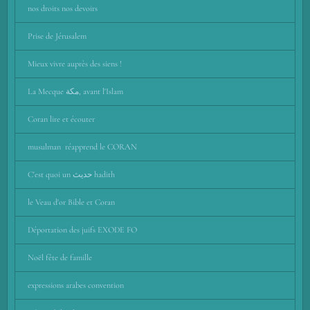
nos droits nos devoirs
Prise de Jérusalem
Mieux vivre auprès des siens !
La Mecque مكة, avant l'Islam
Coran lire et écouter
musulman réapprend le CORAN
C'est quoi un حديث hadith
le Veau d'or Bible et Coran
Déportation des juifs EXODE FO
Noël fête de famille
expressions arabes convention