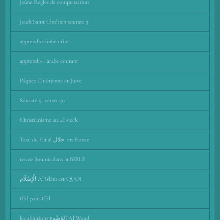
Jeûne Règles de compensation
Jeudi Saint Chrétien sourate 5
apprendre arabe utile
apprendre l'arabe courant
Pâques Chrétienne et Juive
Sourate 9 verset 30
Christianisme au 4è siècle
Taxe du Halal حلال en France
terme Soumis dans la BIBLE
الْإِسْلَام AlʾIslām est QUOI
Œil pour Œil
les ablutions الوُضُوء Al Woud