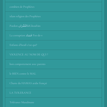
combien de Prophètes
islam religion des Prophètes
Pardon الغُفْرَانalGhoufrān
La corruption فَسَاد Pot-de-v
Enfants d’Israïl c’est qui?
VIOLENCE AU NOM DE QUI ?
bon comportement avec parents
le BIEN contre le MAL
Charte du HAMAS arabe françai
LA TOLERANCE
Tolérance Musulmane