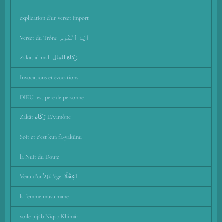
explication d'un verset import
Verset du Trône آيَة ٱلْكُرْس
Zakat al-mal, زكاة المال
Invocations et évocations
DIEU est père de personne
Zakât زَكَاة L'Aumône
Soit et c'est kun fa-yakūnu
la Nuit du Doute
Veau d’or עֵגֶל 'égèl عِجْلًاI
la femme musulmane
voile ḥijāb Niqab Khimâr