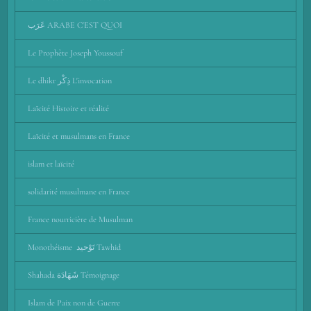
عَرَب ARABE C'EST QUOI
Le Prophète Joseph Youssouf
Le dhikr ذِكْر L'invocation
Laïcité Histoire et réalité
Laïcité et musulmans en France
islam et laïcité
solidarité musulmane en France
France nourricière de Musulman
Monothéisme تَوْحيد Tawhid
Shahada شَهَادَة Témoignage
Islam de Paix non de Guerre