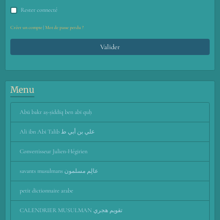
Rester connecté
Créer un compte
|
Mot de passe perdu ?
Valider
Menu
Abū bakr aṣ-ṣiddīq ben abī quḥ
Ali ibn Abi Talib علي بن أبي ط
Convertisseur Julien-Hégirien
savants musulmans عالِم مسلمون
petit dictionnaire arabe
CALENDRIER MUSULMAN تقويم هجري