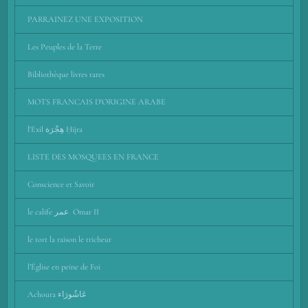
PARRAINEZ UNE EXPOSITION
Les Peuples de la Terre
Bibliothèque livres rares
MOTS FRANCAIS D'ORIGINE ARABE
l'Exil هِجْرَة Ḥijra
LISTE DES MOSQUEES EN FRANCE
Conscience et Savoir
le calife عمر Omar II
le tort la raison le tricheur
l’Église en peine de Foi
Achoura عَاشُورَاء