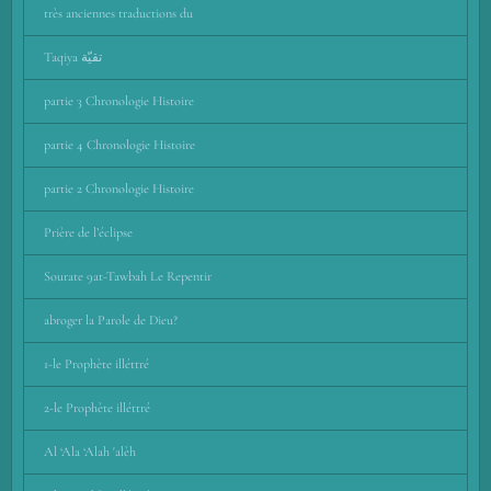
très anciennes traductions du
Taqiya تقيّة
partie 3 Chronologie Histoire
partie 4 Chronologie Histoire
partie 2 Chronologie Histoire
Prière de l’éclipse
Sourate 9at-Tawbah Le Repentir
abroger la Parole de Dieu?
1-le Prophète illéttré
2-le Prophète illéttré
Al ‘Ala ‘Alah 'alèh