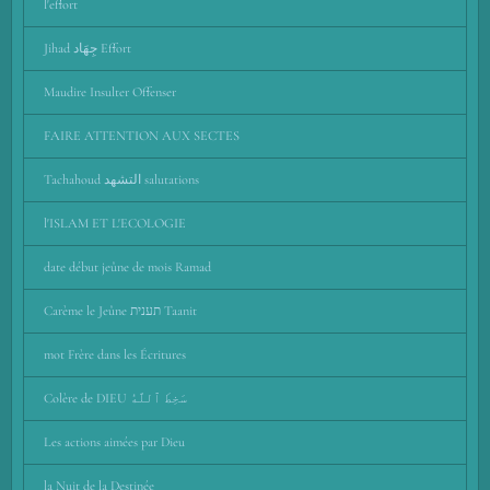
l'effort
Jihad جِهَاد Effort
Maudire Insulter Offenser
FAIRE ATTENTION AUX SECTES
Tachahoud التشهد salutations
l'ISLAM ET L'ECOLOGIE
date début jeûne de mois Ramad
Carème le Jeûne תענית Taanit
mot Frère dans les Écritures
Colère de DIEU سَخِطَ ٱللَّهُ
Les actions aimées par Dieu
la Nuit de la Destinée