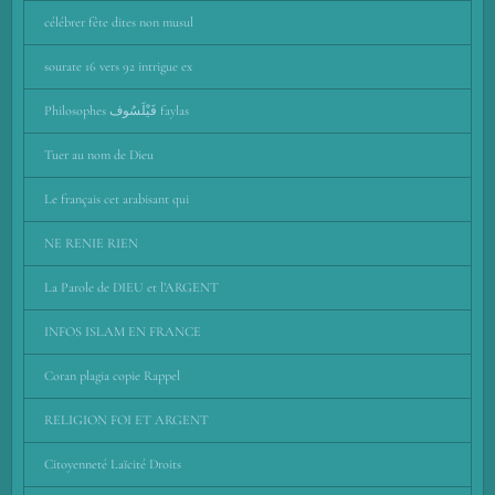
célébrer fête dites non musul
sourate 16 vers 92 intrigue ex
Philosophes فَيْلَسُوف faylas
Tuer au nom de Dieu
Le français cet arabisant qui
NE RENIE RIEN
La Parole de DIEU et l’ARGENT
INFOS ISLAM EN FRANCE
Coran plagia copie Rappel
RELIGION FOI ET ARGENT
Citoyenneté Laïcité Droits