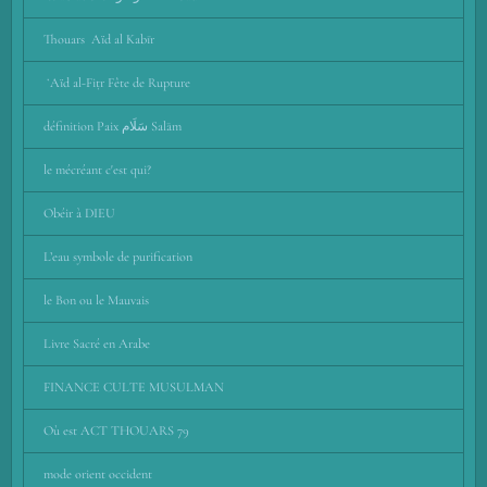
Thouars Aïd al Kabīr
‎ ʻAïd al-Fiṭr Fête de Rupture
définition Paix سَلَام Salām
le mécréant c'est qui?
Obéir à DIEU
L’eau symbole de purification
le Bon ou le Mauvais
Livre Sacré en Arabe
FINANCE CULTE MUSULMAN
Où est ACT THOUARS 79
mode orient occident