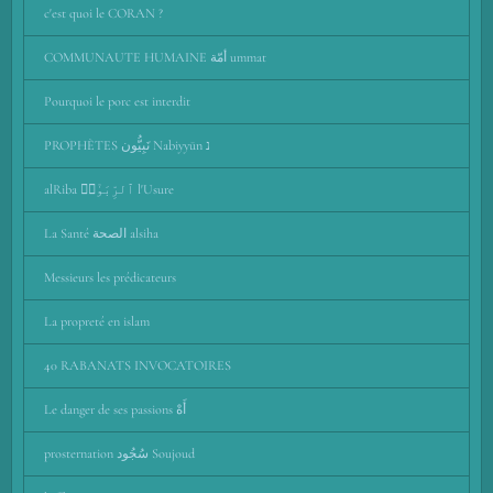
c'est quoi le CORAN ?
COMMUNAUTE HUMAINE أمّة ummat
Pourquoi le porc est interdit
PROPHÈTES نَبِيُّون Nabiyyūn נ
alRiba ٱلرِّبَوٰٓا۟ l'Usure
La Santé الصحة alsiha
Messieurs les prédicateurs
La propreté en islam
40 RABANATS INVOCATOIRES
Le danger de ses passions أَهْ
prosternation سُجُود Soujoud