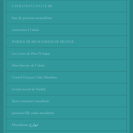
C H R O N O L O G I E DE
liste de prénoms monothéiste
conversion à l islam
PAROLE DE MUSULMANS DE FRANCE
Les Livres de Dieu l’Unique
films histoire de l' islam
Conseil Français Culte Musulma
Grand recueil de Hadith
droit coutumier musulman
prénoms fille arabo-musulman
Kharidjisme خوارج