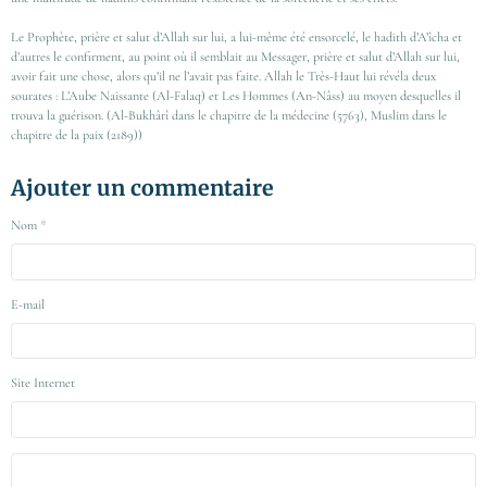
Le Prophète, prière et salut d’Allah sur lui, a lui-même été ensorcelé, le hadith d’A’îcha et
d’autres le confirment, au point où il semblait au Messager, prière et salut d’Allah sur lui,
avoir fait une chose, alors qu’il ne l’avait pas faite. Allah le Très-Haut lui révéla deux
sourates : L’Aube Naissante (Al-Falaq) et Les Hommes (An-Nâss) au moyen desquelles il
trouva la guérison. (Al-Bukhârî dans le chapitre de la médecine (5763), Muslim dans le
chapitre de la paix (2189))
Ajouter un commentaire
Nom
E-mail
Site Internet