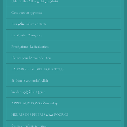
Uthmân ibn Affân عثمان بن عفان
C'est quoi un hypocrite
Paix سَلَام Salam et Haine
La jalousie L'Arrogance
Prosélytisme Radicalisation
Pleurer pour l’Amour de Dieu.
LA PAROLE DE DIEU POUR TOUS
Si Dieu le veut insha' Allah
lire dans القُرْآن al Qu'ran
APPEL AUX DONS صَدَقَة ṣadaqa
HEURES DES PRIERESصلات POUR CE
femme et enfants tentation