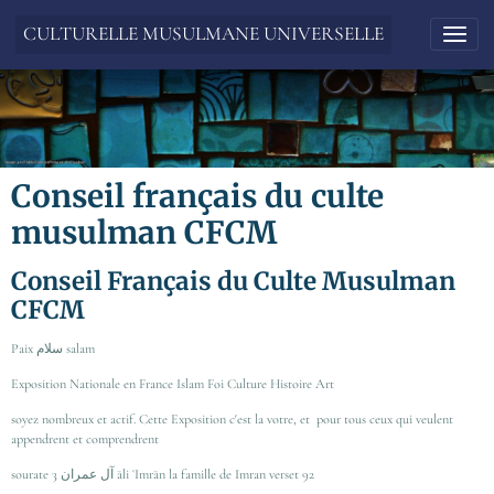
CULTURELLE MUSULMANE UNIVERSELLE
Conseil français du culte
musulman CFCM
Conseil Français du Culte Musulman
CFCM
Paix سلام salam
Exposition Nationale en France Islam Foi Culture Histoire Art
soyez nombreux et actif. Cette Exposition c'est la votre, et pour tous ceux qui veulent
appendrent et comprendrent
sourate 3 آل عمران āli ʿImrān la famille de Imran verset 92