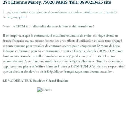
27 r Etienne Marey
, 75020
PARIS
Tel1 :0890210425 site
http://www.le-site-de.com/horaires/a.m.m.f-association-des-musulmans-mauritiens-de-
france_21994.html
Note
Le CFCM est il discrédité des associations et des musulmans?
Il est important que la communauté musulmanesdans sa diversité ethnique vivant en
france française ou pas encore fassent des gros efforts d'unification et laisse tout préjugé
et toute rancune pour trvailler de commun accord pour uniquement l'Amour de Dieu
l'Unique et l'Amour pour Sa communauté vivant en France et dans les DOM TOM. avec
l'unique intention de travailler humblement sans y garder un profit matériel ou une
reconnaissance d'autrui ou une médaille comme la légion d'honneur. Tout à chacun nous
apportons une pierre à l'edifice islam en France et DOM TOM .C'est dans ce respect ainsi
que du droit et des devoirs de la République Française,que nous devons travailler .
LE MODERATEUR Baudrier Gérard Ibrahim