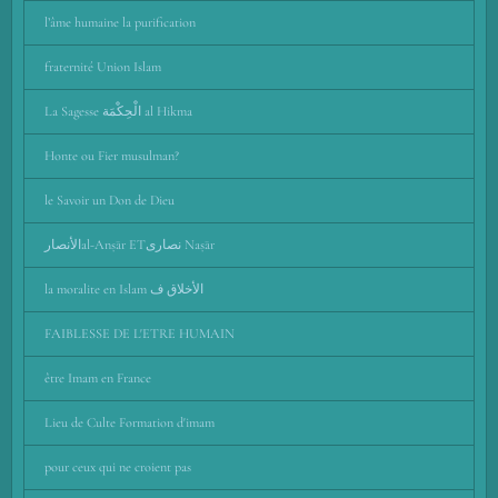
l’âme humaine la purification
fraternité Union Islam
La Sagesse الْحِكْمَة al Hikma
Honte ou Fier musulman?
le Savoir un Don de Dieu
الأنصارal-Anṣār ETنصارى Naṣār
la moralite en Islam الأخلاق ف
FAIBLESSE DE L'ETRE HUMAIN
être Imam en France
Lieu de Culte Formation d'imam
pour ceux qui ne croient pas