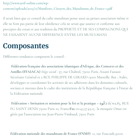
http://www.uoif-online.com/wp-
content/uploads/2015/11/Manifeste_Citoyen_des_Musulmans_de_France-1.pdf
il serait bien que ce conseil du culte musulman pense aussi au petues association même si
elle ne font pas partie de leur obédience cela ne serait que usutice et conforme aux
preceptes du cotan et aux tradition du PROPHETE ET DE SES COMPAGNONS QUI
NE FAISAIENT AUCNE DIFFERENCE ENTRE LES MUSULMANS
Composantes
Différentes tendances composent le conseil :
Fédération française des associations islamiques d'Afrique, des Comores et des
Antilles (FFAIACA)
Siège social :
37, rue Chabrol, 75010 Paris. Assani Fassassi
Sécrétaire Général et 2 RUE PHILIPPE DE GIRARD 13001 Marseille. But : Aider,
développer et coordonner les activités de ses adhérents dans les domaines culturels,
sociaux et moraux dans le cadre des institutions de la République française à l'instar de
la Fédération nationale
Fédération « Invitation et mission pour la foi et la pratique
»
دَعْوة
da`wa,83, RUE
FG SAINT DENIS 75010 Paris 10, France
Fax :
01.43.57.45.13 . la mosquée Omar est
gérée par l'association rue Jean-Pierre-Timbaud, 75011 Paris
Fédération nationale des musulmans de France (FNMF)
11, rue Foucault,
92110