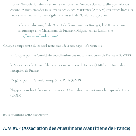
trouve l'Association des musulmans de Lorraine, l'Association cultuelle lyonnaise ou
encore l’Association des musulmans des Alpes-Maritimes (AMAM).structures liées aux
Frères musulmans, actives légalement au sein de l'Union européenne.
À la suite du congrès de l'UOIF de
février 2017
au Bourget, l'UOIF vote son
renommage en « Musulmans de France »Dirigant Amar Lasfar. site
http://www.uoif-online.com/
Chaque composante du conseil reste très liée à son pays « d’origine » :
la Turquie pour le Comité de coordination des musulmans turcs de France (CCMTF)
le Maroc pour le Rassemblement des musulmans de France (RMF) et l’Union des
mosquées de France
l’Algérie pour la Grande mosquée de Paris (GMP)
l'Égypte pour les Frères musulmans via l’Union des organisations islamiques de France
(UOIF)
nous rajoutons cette association
A.M.M.F (Association des Musulmans Mauritiens de France)