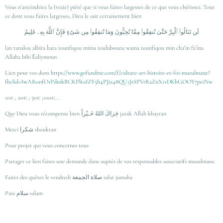
Vous n'atteindriez la (vraie) piété que si vous faites largesses de ce que vous chérissez. Tout
ce dont vous faites largesses, Dieu le sait certainement bien
لَن تَنَالُوا۟ ٱلْبِرَّ حَتَّىٰ تُنفِقُوا۟ مِمَّا تُحِبُّونَ وَمَا تُنفِقُوا۟ مِن شَىْءٍ فَإِنَّ ٱللَّهَ بِهِۦ عَلِيمٌ
lan tanalou albira ĥata tounfiqou mima touĥibouna wama tounfiqou min cha'in fa'îna
Allaha bihi Ɛaliymoun
Lien pour vos dons
https://www.gofundme.com/f/culture-art-histoire-et-foi-musulmane?
fbclid=IwAR0nfO1PdmkBCKPl6sIZY5h4PJi248QU1JsSPVrRaZnX1vDKhGOOY7peiNw
10€ ; 20€ ; 50€ ;100€….
Que Dieu vous récompense bien جَزاكَ اللهُ خَـيْراً jazak Allah khayran
Merci شكرا shoukran
Pour projet qui vous concernes tous
Partager ce lien faites une demande dans auprès de vos responsables associatifs musulmans.
Faites des quêtes le vendredi صلاة الجمعة salat jumaha
Paix سلام salam