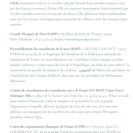
Clichy
association créée le
26 octobre 1985
par Yacoub Roty. présidée jusqu'au 1992
par des français convertis à l'islam .Elle est soutenue (
notamment financièrement
) par
l'Arabie Saoudite mais est très proche du Maroc. Elle défend un islam traditionaliste
mais sait faire preuve de pragmatisme en passant des alliances avec des mosquées plus
ouvertes.
Grande Mosquée de Paris
(GMP)
2 bis Place du Puits de l'Ermite, 75005
Paris Téléphone : 01 45 35 97 33
https://www.mosqueedeparis.net/
Rassemblement des musulmans de France (RMF)
11 RUE DE L ESCAUT - 75019
PARIS tel 09 52 84 76 00 Regroupe des dissidents de la Fédération nationale des
musulmans de France. Le rassemblement veut "contribuer à faire émerger un islam
modéré, tolérant et respectueux des lois de la République, un islam du juste milieu". Le
mouvement est proche du ministère des Habous
الحبوس
du Maroc.Son président est
Taoufiq Sebti puis Anouar Kbibech, alors que son vice-président est Mohammed
Moussaoui.
Comité de coordination des musulmans turcs de France (CCMTF) Union Turco
Islamique Affa
17, place de la Nation
75011
Paris
Fax : 01 44 64 94 49 Il faut un code
pour rentrer à l’intérieur: 17a89 la mosquée est au fond de la cour à gauche.
Organisation à laquelle adhèrent
la plupart des lieux de culte turcs de France
non
politisés. 250 mosquées sur les 450 lieux de culte turcs que compte l’Hexagone. ,
président Ahmet Ogras
Union des organisations islamiques de France (UOIF)
20 r Prévoté, 93120 LA
COURNEUVE Tél :
01 43 11 10 60
Parmi les organisations liées avec l'UOIF on