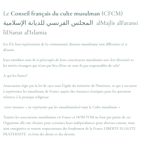
Le
Conseil français du culte musulman
(CFCM)
المجلس الفرنسي للديانة الإسلامية alMajlis alFaransi
liDianat al'Islamia
Est il le bon représentant de la communauté diverses musulmane tant dfférentes et si
désunie
leurs membres sont ils si préocupés de leurs concitoyens musulmans avec lers diversités et
les intrêts étrangers qui n'ont pas lieu d'être ne sont ils pas responsables de cela?
A qui les fautes?
Association régie par la loi de 1901 sous l'égide du ministère de l'Intérieur, et qui a vocation
à représenter les musulmans de France auprès des instances étatiques pour les questions
relatives à la pratique religieuse.
cette instance
« ne représente pas les musulmans(es) mais le Culte musulman. »
Toutres les associations musulmanes en France et DOM TOM ne font pas partie de cet
Organisme elle ont choisies pour certaines leurs indépendances pour diverses raisons, mais
sont enregistées et restent respectueuses des fondement de la France LIBERTE EGALITE
FRATERNITE en font des droits et des devoirs.