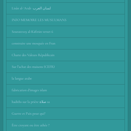
Lisân al-ʿArab لسان العرب
INFO MEMOIRE LES MUSULMANS
Sourate109 al-Kāfirūn verset 6
construire une mosquée en Fran
Charte des Valeurs Républicain
Sur l’achat des maisons (CEFR)
la langue arabe
fabrication d'images islam
hadiths sur la prière صلاة sa
Guerre et Paix pour qui?
Être croyant ou être athée ?