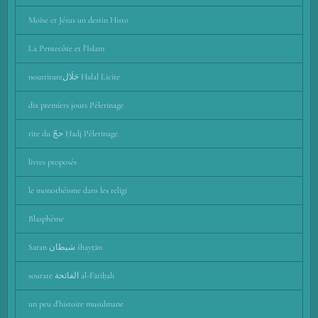
Moïse et Jésus un destin Histo
La Pentecôte et l'Islam
nourritureحَلَال‎ Halal Licite
dix premiers jours Pèlerinage
rite du حجّ Ḥadj Pèlerinage
livres proposés
le monothéisme dans les religi
Blasphème
Satan ﺷﻴﻄﺎﻥ šhayṭān
sourate الفاتحة al-Fātiḥah
un peu d'histoire musulmane