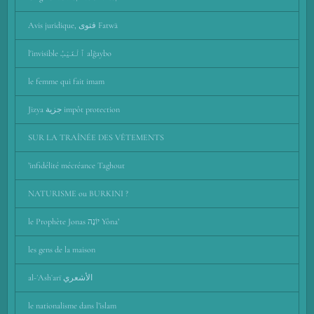
Avis juridique, فتوى Fatwā
l'invisible ٱلْغَيْبُ alğaybo
le femme qui fait imam
Jizya جزية impôt protection
SUR LA TRAÎNÉE DES VÊTEMENTS
’infidélité mécréance Taghout
NATURISME ou BURKINI ?
le Prophète Jonas יוֹנָה Yôna’
les gens de la maison
al-ʾAshʿarī اﻷشعري
le nationalisme dans l’islam