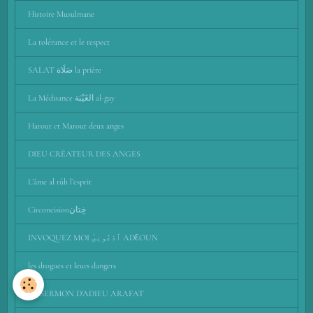
Histoire Musulmane
La tolérance et le respect
SALAT صَلَاة la prière
La Médisance الغَيْبَة al-ḡay
Harout et Marout deux anges
DIEU CRÉATEUR DES ANGES
L’âme al rûh l’esprit
Circoncisionخِتان
INVOQUEZ MOI ٱدْعُونِىٓ ADƐOUN
les drogues et leurs dangers
LE SERMON D'ADIEU ARAFAT