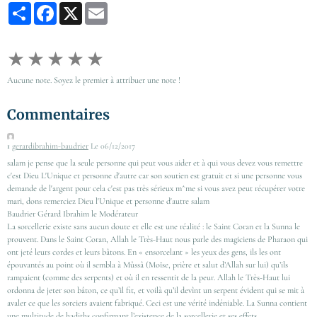
Partager
Facebook
X
Email
★
★
★
★
★
Aucune note. Soyez le premier à attribuer une note !
Commentaires
1
gerardibrahim-baudrier
Le 06/12/2017
salam je pense que la seule personne qui peut vous aider et à qui vous devez vous remettre
c'est Dieu L'Unique et personne d'autre car son soutien est gratuit et si une personne vous
demande de l'argent pour cela c'est pas très sérieux m^me si vous avez peut récupérer votre
mari, dons remerciez Dieu l'Unique et personne d'autre salam
Baudrier Gérard Ibrahim le Modérateur
La sorcellerie existe sans aucun doute et elle est une réalité : le Saint Coran et la Sunna le
prouvent. Dans le Saint Coran, Allah le Très-Haut nous parle des magiciens de Pharaon qui
ont jeté leurs cordes et leurs bâtons. En « ensorcelant » les yeux des gens, ils les ont
épouvantés au point où il sembla à Mûssâ (Moïse, prière et salut d’Allah sur lui) qu’ils
rampaient (comme des serpents) et où il en ressentit de la peur. Allah le Très-Haut lui
ordonna de jeter son bâton, ce qu’il fit, et voilà qu’il devînt un serpent évident qui se mit à
avaler ce que les sorciers avaient fabriqué. Ceci est une vérité indéniable. La Sunna contient
une multitude de hadiths confirmant l’existence de la sorcellerie et ses effets.