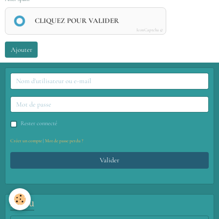
CLIQUEZ POUR VALIDER
IconCaptcha ©
Ajouter
Rester connecté
Créer un compte
|
Mot de passe perdu ?
Valider
Menu