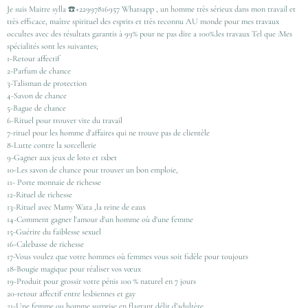
Je suis Maitre sylla ☎️+22997816957 Whatsapp , un homme très sérieux dans mon travail et
très efficace, maître spirituel des esprits et très reconnu AU monde pour mes travaux
occultes avec des résultats garantis à 99% pour ne pas dire a 100%.les travaux Tel que :Mes
spécialités sont les suivantes;
1-Retour affectif
2-Parfum de chance
3-Talisman de protection
4-Savon de chance
5-Bague de chance
6-Rituel pour trouver vite du travail
7-rituel pour les homme d'affaires qui ne trouve pas de clientèle
8-Lutte contre la sorcellerie
9-Gagner aux jeux de loto et 1xbet
10-Les savon de chance pour trouver un bon emploie,
11- Porte monnaie de richesse
12-Rituel de richesse
13-Rituel avec Mamy Wata ,la reine de eaux
14-Comment gagner l'amour d'un homme où d'une femme
15-Guérire du faiblesse sexuel
16-Calebasse de richesse
17-Vous voulez que votre hommes où femmes vous soit fidèle pour toujours
18-Bougie magique pour réaliser vos vœux
19-Produit pour grossir votre pénis 100 % naturel en 7 jours
20-retour affectif entre lesbiennes et gay
21-Une femme ou homme surprise en flagrant délit d’adultère