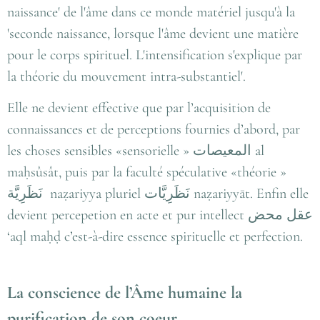
naissance' de l'âme dans ce monde matériel jusqu'à la
'seconde naissance, lorsque l'âme devient une matière
pour le corps spirituel. L'intensification s'explique par
la théorie du mouvement intra-substantiel'.
Elle ne devient effective que par l’acquisition de
connaissances et de perceptions fournies d’abord, par
les choses sensibles «sensorielle » المعيصات al
maḥsûsât, puis par la faculté spéculative «théorie »
نَظَرِيَّة naẓariyya pluriel نَظَرِيَّات‎ naẓariyyāt. Enfin elle
devient percepetion en acte et pur intellect عقل محض
‘aql maḥḍ c’est-à-dire essence spirituelle et perfection.
La conscience de l’Âme humaine la
purification de son coeur