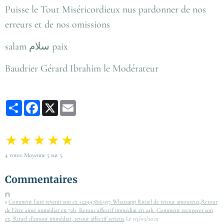
Puisse le Tout Miséricordieux nus pardonner de nos
erreurs et de nos omissions
salam سلام paix
Baudrier Gérard Ibrahim le Modérateur
Partager
Facebook
X
Email
★
★
★
★
★
4
votes. Moyenne
5
sur 5.
Commentaires
1
Comment faire revenir son ex +22997816957 Whatsapp Rituel de retour amoureux,Retour
de l'être aimé immédiat en 72h, Retour affectif immédiat en 24h ,Comment recuperer son
ex, Rituel d'amour immédiat, retour affectif serieux
Le 03/03/2025