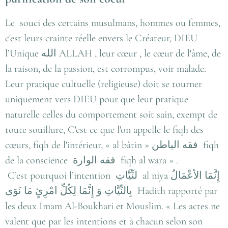
Le souci des certains musulmans, hommes ou femmes,
c'est leurs crainte réelle envers le Créateur, DIEU
l’Unique الله ALLAH , leur cœur , le cœur de l'âme, de
la raison, de la passion, est corrompus, voir malade.
Leur pratique cultuelle (religieuse) doit se tourner
uniquement vers DIEU pour que leur pratique
naturelle celles du comportement soit sain, exempt de
toute souillure, C'est ce que l'on appelle le fiqh des
cœurs, fiqh de l'intérieur, « al bâtin » فقه الباطن fiqh
de la conscience فقه الوارة fiqh al wara » .
C’est pourquoi l’intention لنِّيَّاتِ al niya إِنَّمَا الأعْمَالُ
بِالنِّيَّاتِ وَ إِنَّمَا لِكُلِّ امْرِئٍ مَا نَوَى Hadith rapporté par
les deux Imam Al-Boukhari et Mouslim. « Les actes ne
valent que par les intentions et à chacun selon son