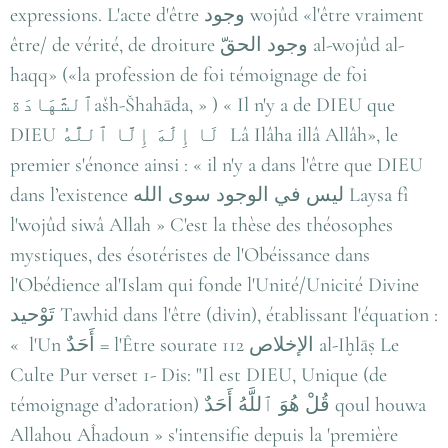
expressions. L'acte d'être وجود wojûd «l'être vraiment
être/ de vérité, de droiture وجود الحقّ al-wojûd al-
haqq» («la profession de foi témoignage de foi
ٱلشَّهَادَةašh-Šhahāda, » ) « Il n'y a de DIEU que
DIEU لَا إِلَٰهَ إِلَّا ٱللَّٰهُ Lâ Ilâha illâ Allâh», le
premier s'énonce ainsi : « il n'y a dans l'être que DIEU
dans l’existence ليس في الوجود سوى الله Laysa fî
l'wojûd siwâ Allah » C'est la thèse des théosophes
mystiques, des ésotéristes de l'Obéissance dans
l'Obédience al'Islam qui fonde l'Unité/Unicité Divine
تَوْحيد Tawhid dans l'être (divin), établissant l'équation :
« l'Un أَحَدٌ = l'Être sourate 112 الإخلاص al-Iḫlāṣ Le
Culte Pur verset 1- Dis: "Il est DIEU, Unique (de
témoignage d’adoration) قُلْ هُوَ ٱللَّهُ أَحَدٌ qoul houwa
Allahou Aĥadoun » s'intensifie depuis la 'première