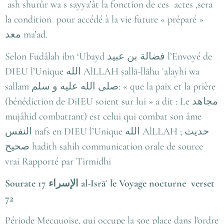
ash shurûr wa s sayya’ât la fonction de ces actes ,sera
la condition pour accédé à la vie future « préparé »
معد
ma’ad.
Selon Fudâlah ibn ‘Ubayd فضالة بن عبيد l’Envoyé de
DIEU l’Unique الله AlLLAH ṣallā-llāhu ʿalayhi wa
sallam صلى الله عليه و سلم: « que la paix et la prière
(bénédiction de DiIEU soient sur lui » a dit : Le مجاهد
mujâhid combattant) est celui qui combat son âme
النفس nafs en DIEU l’Unique الله AlLLAH ; حديث
صحيح hadith sahih communication orale de source
vrai Rapporté par Tirmidhi
Sourate 17
الإسراء
al-Isrāʾ le Voyage nocturne verset
72
Période Mecquoise, qui occupe la 50e place dans l'ordre