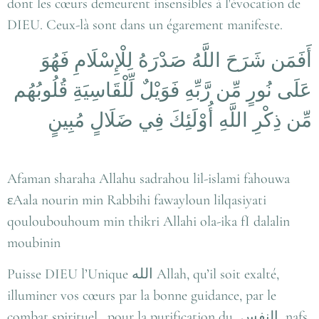
dont les cœurs demeurent insensibles à l'évocation de
DIEU. Ceux-là sont dans un égarement manifeste.
أَفَمَن شَرَحَ اللَّهُ صَدْرَهُ لِلْإِسْلَامِ فَهُوَ
عَلَى نُورٍ مِّن رَّبِّهِ فَوَيْلٌ لِّلْقَاسِيَةِ قُلُوبُهُم
مِّن ذِكْرِ اللَّهِ أُوْلَئِكَ فِي ضَلَالٍ مُبِينٍ
Afaman sharaha Allahu sadrahou lil-islami fahouwa
εAala nourin min Rabbihi fawayloun lilqasiyati
qouloubouhoum min thikri Allahi ola-ika fI dalalin
moubinin
Puisse DIEU l’Unique
الله
Allah, qu’il soit exalté,
illuminer vos cœurs par la bonne guidance, par le
combat spirituel, pour la purification du
النفس
nafs.