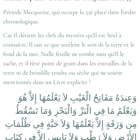
Période Mecquoise, qui occupe la 55è place dans l'ordre
chronologique.
Car Il détient les clefs du mystère qu'Il est Seul à
connaître, Il sait ce que recèlent le sein de la terre et le
fond de la mer. Nulle feuille ne tombe sans qu'Il le
sache, et il n'est point de grain dans les entrailles de la
terre ni de brindille tendre ou sèche qui ne soient
mentionnés dans un Livre explicite !
وَعِندَهُ مَفَاتِحُ الْغَيْبِ لاَ يَعْلَمُهَا إِلاَّ هُوَ
وَيَعْلَمُ مَا فِي الْبَرِّ وَالْبَحْرِ وَمَا تَسْقُطُ
مِن وَرَقَةٍ إِلاَّ يَعْلَمُهَا وَلاَ حَبَّةٍ فِي ظُلُمَاتِ
الأَرْضِ وَلاَ رَطْبٍ وَلاَ يَابِسٍ إِلاَّ فِي كِتَابٍ