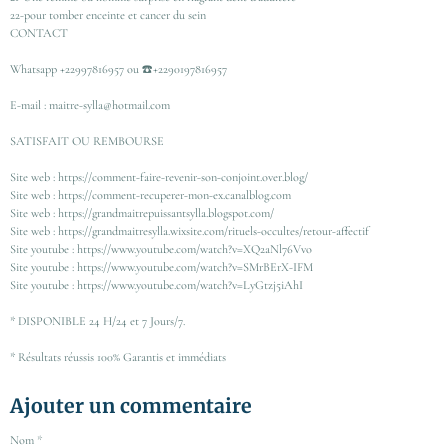
22-pour tomber enceinte et cancer du sein
CONTACT
Whatsapp +22997816957 ou ☎️+2290197816957
E-mail : maitre-sylla@hotmail.com
SATISFAIT OU REMBOURSE
Site web : https://comment-faire-revenir-son-conjoint.over.blog/
Site web : https://comment-recuperer-mon-ex.canalblog.com
Site web : https://grandmaitrepuissantsylla.blogspot.com/
Site web : https://grandmaitresylla.wixsite.com/rituels-occultes/retour-affectif
Site youtube : https://www.youtube.com/watch?v=XQ2aNl76Vvo
Site youtube : https://www.youtube.com/watch?v=SMrBErX-IFM
Site youtube : https://www.youtube.com/watch?v=LyGtzj5iAhI
* DISPONIBLE 24 H/24 et 7 Jours/7.
* Résultats réussis 100% Garantis et immédiats
Ajouter un commentaire
Nom