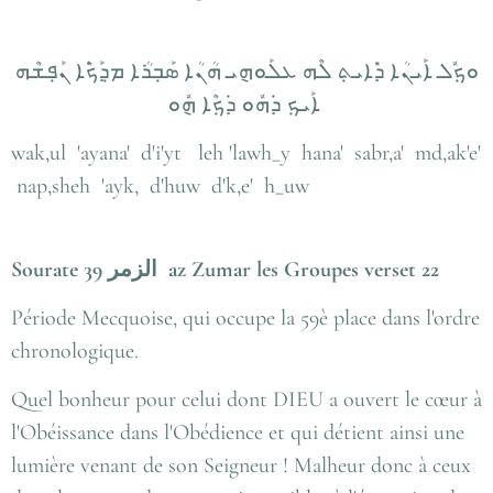
ܘܟ݂ܽܠ ܐܰܝܢܳܐ ܕ݁ܺܐܝܬ݂ ܠܶܗ ܥܠܰܘܗ݈ܝ ܗܳܢܳܐ ܣܰܒ݂ܪܳܐ ܡܕ݂ܰܟ݁ܶܐ ܢܰܦ݂ܫܶܗ
ܐܰܝܟ݂ ܕ݁ܗܽܘ ܕ݁ܟ݂ܶܐ ܗ݈ܽܘ
wak,ul 'ayana' d'i'yt leh 'lawh_y hana' sabr,a' md,ak'e'
nap,sheh 'ayk, d'huw d'k,e' h_uw
Sourate 39
الزمر
az Zumar les Groupes verset 22
Période Mecquoise, qui occupe la 59è place dans l'ordre
chronologique.
Quel bonheur pour celui dont DIEU a ouvert le cœur à
l'Obéissance dans l'Obédience et qui détient ainsi une
lumière venant de son Seigneur ! Malheur donc à ceux