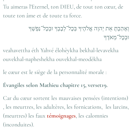
Tu aimeras l'Eternel, ton DIEU, de tout ton cœur, de
toute ton âme et de toute ta force.
וְאָהַבְתָּ אֵת יְהוָה אֱלֹהֶיךָ בְּכָל־לְבָבְךָ וּבְכָל־נַפְשְׁךָ
וּבְכָל־מְאֹדֶךָ
veahavettha éth Yahvé élohèykha bekhal-levavekha
ouvekhal-napheshekha ouvekhal-meodèkha
le cœur est le siège de la personnalité morale :
Évangiles selon Mathieu chapitre 15, verset19.
Car du cœur sortent les mauvaises pensées (intentions)
, les meurtres, les adultères, les fornications, les larcins,
(meurtres) les faux
témoignage
s
, les calomnies
(inconduites).