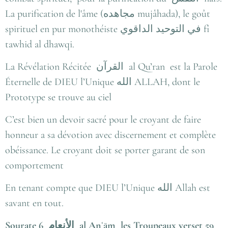
La purification de l'âme (
مجاهده
mujâhada), le goût
spirituel en pur monothéiste
في التوحيد الداقوي
fî
tawhid al dhawqi.
La Révélation Récitée
القرآن
al Qu’ran est la Parole
Éternelle de DIEU l’Unique
الله
ALLAH, dont le
Prototype se trouve au ciel
C’est bien un devoir sacré pour le croyant de faire
honneur a sa dévotion avec discernement et complète
obéissance. Le croyant doit se porter garant de son
comportement
En tenant compte que DIEU l’Unique
الله
Allah est
savant en tout.
Sourate 6
الأنعام
al Anʿām les Troupeaux verset 59