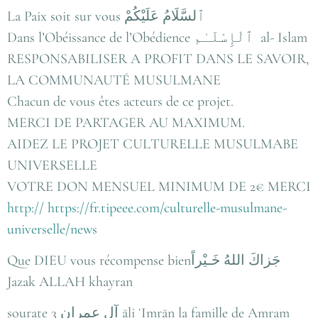
La Paix soit sur vous ٱلسَّلَامُ عَلَيْكُمْ‎
Dans l’Obéissance de l’Obédience ٱلْإِسْلَـٰم al- Islam
RESPONSABILISER A PROFIT DANS LE SAVOIR,
LA COMMUNAUTÉ MUSULMANE
Chacun de vous êtes acteurs de ce projet.
MERCI DE PARTAGER AU MAXIMUM.
AIDEZ LE PROJET CULTURELLE MUSULMABE
UNIVERSELLE
VOTRE DON MENSUEL MINIMUM DE 2€ MERCI
http:// https://fr.tipeee.com/culturelle-musulmane-
universelle/news
Que DIEU vous récompense bienجَزاكَ اللهُ خَـيْراً
Jazak ALLAH khayran
sourate 3 آل عمران āli ʿImrān la famille de Amram