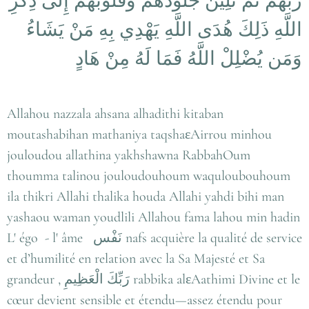
رَبَّهُمْ ثُمَّ تَلِينُ جُلُودُهُمْ وَقُلُوبُهُمْ إِلَى ذِكْرِ
اللَّهِ ذَلِكَ هُدَى اللَّهِ يَهْدِي بِهِ مَنْ يَشَاءُ
وَمَن يُضْلِلْ اللَّهُ فَمَا لَهُ مِنْ هَادٍ
Allahou nazzala ahsana alhadithi kitaban
moutashabihan mathaniya taqshaεAirrou minhou
jouloudou allathina yakhshawna RabbahOum
thoumma talinou jouloudouhoum waquloubouhoum
ila thikri Allahi thalika houda Allahi yahdi bihi man
yashaou waman youdlili Allahou fama lahou min hadin
L' égo - l' âme نَفْس nafs acquière la qualité de service
et d’humilité en relation avec la Sa Majesté et Sa
grandeur , رَبِّكَ الْعَظِيمِ rabbika alεAathimi Divine et le
cœur devient sensible et étendu—assez étendu pour