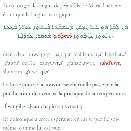
Texte originale langue de Jésus fils de Marie l'hébeux
étant que la langue litturgique
ܡܶܢ ܠܶܒ݁ܳܐ ܗܽܘ ܓ݁ܶܝܪ ܢܳܦ݂ܩܳܢ ܡܰܚܫܒ݂ܳܬ݂ܳܐ ܒ݁ܺܝܫܳܬ݂ܳܐ ܓ݁ܰܘܪܳܐ ܩܶܛܠܳܐ
ܙܳܢܝܽܘܬ݂ܳܐ ܓ݁ܰܢܳܒ݂ܽܘܬ݂ܳܐ
ܣܳܗܕ݁ܽܘܬ݂
ܫܽܘܩܪܳܐ ܓ݁ܽܘܕ݁ܳܦ݂ܳܐ
men leb'a' huwa g'eyr nap,qan maHshb,at,a' b'iyshat,a'
g'awra' qeTla' zanyuwt,a' g'anab,uwt,a'
sahd'uwt
,
shuwqra' g'uwd'ap,a'
La lutte contre la convoitise charnelle passe par la
purification du cœur et la pratique de la tempérance :
Évangiles 1Jean chapitre 3 verset 3
Et quiconque a cette espérance en lui se purifie soi-
même, comme lui est pur.