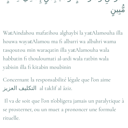
مُّبِينٍ
WaεAindahou mafatihou alghaybi la yaεAlamouha illa
houwa wayaεAlamou ma fi albarri wa albahri wama
tasqoutou min waraqatin illa yaεAlamouha wala
habbatin fi thouloumati al-ardi wala ratbin wala
yabisin illa fi kitabin moubinin
Concernant la responsabilité légale que l’on aime
العزيز
التكليف
al taklif al âziz.
Il va de soit que l’on n’obligera jamais un paralytique à
se prosterner, ou un muet a prononcer une formule
rituelle.