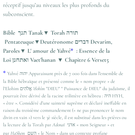
réceptif jusqu’au niveaux les plus profonds du
subconscient.
Bible תנך Tanak▼ Torah תורה
Pentateuque▼Deutéronome דברים Devarim,
Paroles▼ L' amour de Yahvé
*
: Essence de la
Loi ואתחנן Vaet'hanan ▼ Chapitre 6 Verset5
*
Yahvé יהוה Apparaissant près de 7 000 fois dans l’ensemble de
la Bible hébraïque et présenté comme le « nom propre » de
l’Elohim אֱלֹהִים
'ēlohîm
"DIEU" " Puissance de DIEU" du judaïsme, il
pourrait être dérivé de la racine trilittère en hébreu : היה HYH,
« être ». Considéré d’une sainteté suprême et déclaré ineffable en
raison du troisième commandement (« ne pas prononcer le nom
divin en vain ») vers le 3è siècle, il est substitué dans les prières ou
la lecture de la Torah par
Adonaï
אדני « mon Seigneur » et
par
HaShem
השם « le Nom » dans un contexte profane