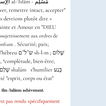
s devrions plutôt dire
«
crainte et Amour en "DIEU
assujettissement aux ordres de
. Sécurité; paix;
onfiant
sh-l-m ; שָׁלוֹם‎
s'humilier כָּנַע
- שָׁלֵם shalém - שָׁלַם shalám
ité "esprit, corps ou état"
est pas rendu spécifiquement