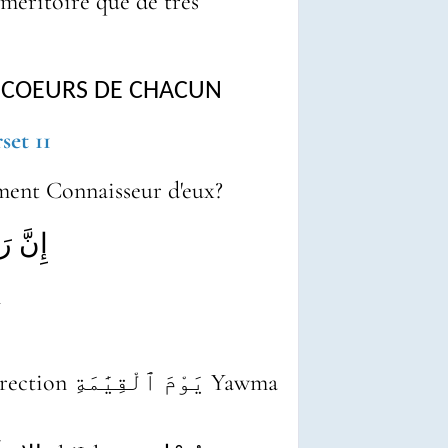
s méritoire que de très
S COEURS DE CHACUN
verset 11
tement Connaisseur d'eux?
إِنَّ رَ
n
يَوْمَ Yawma