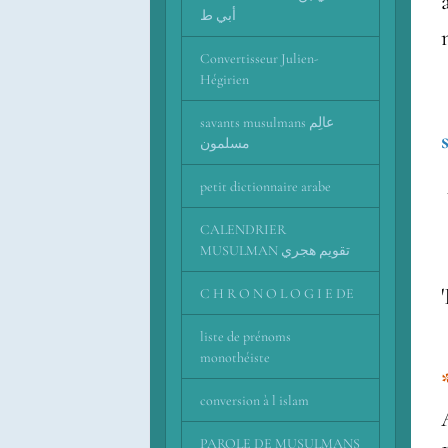
أبي ط
Convertisseur Julien-
Hégirien
savants musulmans عالِم
مسلمون
petit dictionnaire arabe
CALENDRIER
MUSULMAN تقويم هجري
C H R O N O L O G I E DE
liste de prénoms
monothéiste
conversion à l islam
PAROLE DE MUSULMANS