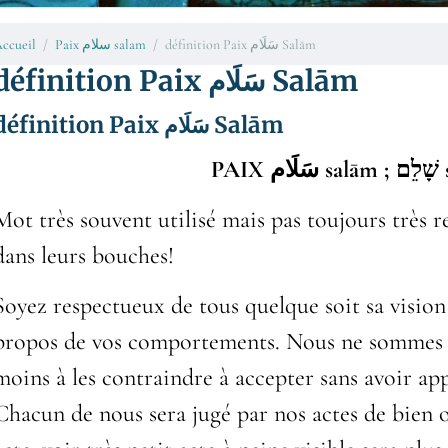
ccueil
Paix سلام salam
définition Paix سَلَام Salām
définition Paix سَلَام Salām
définition Paix سَلَام Salām
PAIX
سَلَام salām ;
שָׁלֵם
Mot très souvent utilisé mais pas toujours très r
dans leurs bouches!
Soyez respectueux de tous quelque soit sa vision
propos de vos comportements. Nous ne sommes p
moins à les contraindre à accepter sans avoir app
Chacun de nous sera jugé par nos actes de bien o