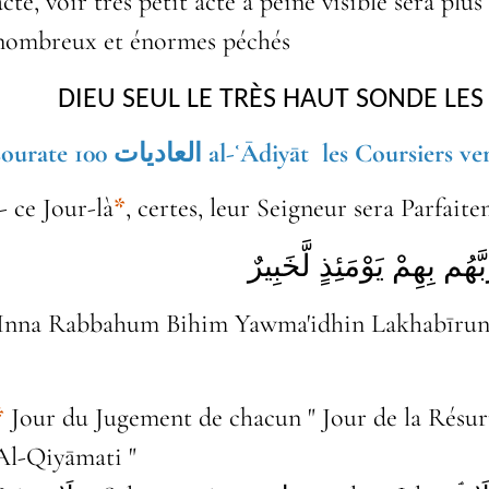
acte, voir très petit acte à peine visible sera plu
nombreux et énormes péchés
DIEU SEUL LE TR
È
S HAUT SONDE LE
sourate 100 العاديات al-ʿĀdiyāt les Coursiers 
- ce Jour-là
*
, certes, leur Seigneur sera Parfai
بَّهُم بِهِمْ يَوْمَئِذٍ لَّخَبِيرٌ
'Inna Rabbahum Bihim Yawma'idhin Lakhabīru
*
Jour du Jugement de chacun " Jour de la Résurrection  ٱلْقِيَٰمَةِ
Al-Qiyāmati "