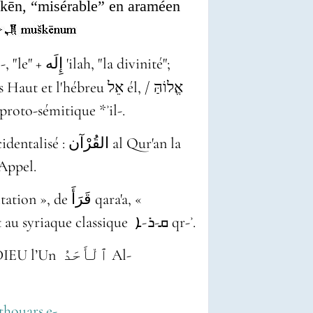
kēn, “misérable” en araméen
; finalement du proto-sémitique *ʾil-.
الق al Qur'an la
Appel.
r ». Apparenté à l'hébreu ק־ר־א qr-' et au syriaque classique
ܩ-ܪ-ܐ
‎ qr-ʾ.
thouars.e-