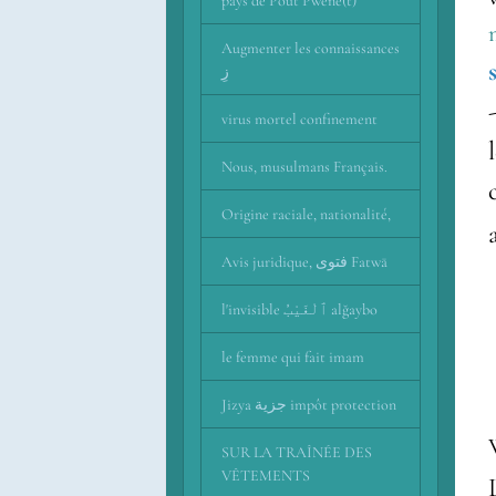
pays de Pout Pwene(t)
Augmenter les connaissances
زِ
virus mortel confinement
Nous, musulmans Français.
Origine raciale, nationalité,
Avis juridique, فتوى Fatwā
l'invisible ٱلْغَيْبُ alğaybo
le femme qui fait imam
Jizya جزية impôt protection
SUR LA TRAÎNÉE DES
VÊTEMENTS