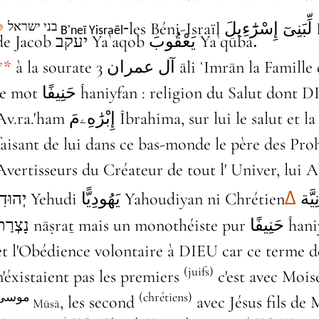
les Béni-Israïl لِّبَنِىٓ إِسْرَٰٓءِيلَ Enfants d'Israïl -descendance
-
בני ישראל B'neï Yisraēl
֍
de Jacob יעקב Ya`aqob يَعْقُوبَ Ya`qūba
.
**
à la sourate 3 آل عمران āli ʿImrān la Famille de Imran verset 67 nous avons
حَنِيفً ĥaniyfan : religion du Salut dont DIEU a choisi Abraham אַבְרָהָם
.'ham إِبْرَٰهِۦمَ Îbrahima, sur lui le salut et la paix de DIEU qui L'a élu,
faisant de lui dans ce bas-monde le père des Pro
Avertisseurs du Créateur de tout l' Univer, lui A
نَصْرَانِيَّة‎ Naṣrāniyya, vient de
יְהוּדִי‎ Yehudi يَهُودِيًّا Yahoudiyan ni Chrétien
∆
נָצְרַת‎ nāṣraṯ mais un monoth
et l'Obédience volontaire à DIEU car ce terme d
(juifs)
n'éxistaient pas les premiers
c'est avec Moi
موسى Mūsā
(chrétiens)
, les second
avec Jésus fils de