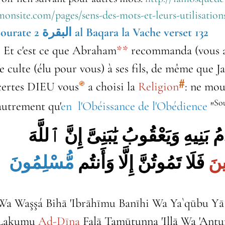
monsite.com/pages/sens-des-mots-et-leurs-utilisation
sourate 2 البقرة al Baqara la Vache verset 132
- Et c'est ce que Abraham
**
recommanda (vous a
le culte (élu pour vous) à ses fils, de même que 
#
certes DIEU vous
a choisi la
Religion
: ne mou
֍
Sou
autrement qu'
en l'Obéissance de l'Obédience
"
مُ بَنِيهِ وَيَعْقُوبُ يَٰبَنِىَّ إِنَّ ٱللَّهَ
نَ
فَلَا تَمُوتُنَّ إِلَّا وَأَنتُم
مُّسْلِمُونَ
Wa Waşşá Bihā 'Ibrāhīmu Banīhi Wa Ya`qūbu Yā 
Lakumu
Ad-Dīna
Falā Tamūtunna 'Illā Wa 'An