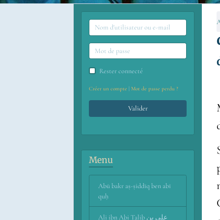
A
Rester connecté
Créer un compte
|
Mot de passe perdu ?
Valider
Menu
Abū bakr aṣ-ṣiddīq ben abī
quḥ
Ali ibn Abi Talib علي بن