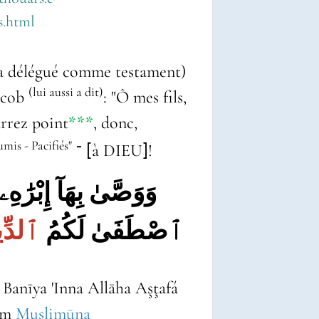
s.html
 délégué comme testament)
(lui aussi a dit)
Jacob
: "Ô mes fils,
rrez point
***
, donc,
mis - Pacifiés"
-
à DIEU
!
[
]
وَوَصَّىٰ بِهَآ إِبْرَٰهِۦ
ٱصْطَفَىٰ لَكُمُ
ٱلدِّي
Banīya 'Inna Allāha Aşţafá
tum
Muslimūna