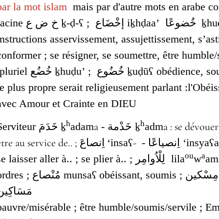
par la mot islam
mais par d'autre mots en arabe 
racine
خ ض ع
‎
ḵ-ḍ-ʕ ;
إخْضَاع
i
ḵhḍaa’
خُضوعًا
ḵhu
instructions asservissement, assujettissement, s’ast
conformer ; se résigner, se soumettre, être humble
pluriel
خُضُع
ḵhuḍu’ ;
خُضُوع
ḵuḍūʕ obédience, sou
le plus propre serait religieusement parlant :
l'Obéi
avec Amour et Crainte en DIEU
h
h
Serviteur
خَدَمَ
ḵ
adam
a
- خَدْمة
ḵ
adm
a : se dévouer
être au service de.. ;
اِنصاعَ
‘insa
ʕ
-
- اِنصياعًا ‘insya
ʕ
ou
a
se laisser aller à.. ; se plier à.. ; لِلْاُوامِر lila
w
ami
ordres ; مُنْصاع munsa
ʕ
o
béi
مَ‎ masākīn : humble, misérable, servile, miséreux, pauvre, soumis devenir
pauvre/misérable ; être humble/soumis/servile ; Em