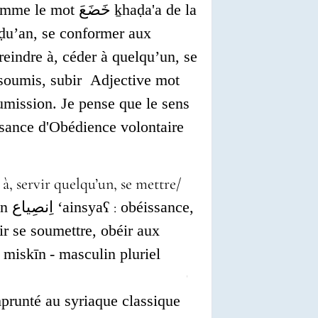
comme le mot
خَضَعَ
ḵhaḍa'a de la
ḍu’an, se conformer aux
reindre à, céder à quelqu’un, se
/soumis, subir Adjective mot
mission. Je pense que le sens
ssance d'Obédience volontaire
 à, servir quelqu’un, se mettre/
an اِنصِياع ‘ainsya
ʕ
:
obéissance,
r se soumettre, obéir aux
ssant, soumis ; مِسْكين
miskīn
- masculin pluriel
prunté au syriaque classique