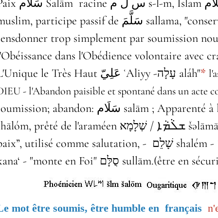
Islam ۘالِإسلَام al-ʾIslām - مُسْلِم
Paix سَلَام‎ Salām racine س ل م s-l-m,
slim, participe passif de سَلَّمَ sallama, "conserver, remettre intact, accepter"
sensdonner trop simplement par
soumission nou
l'Obéissance dans l'Obédience volontaire avec 
L'Unique le Très Haut عَلِيّ ʿAliyy -עָלָה aláh"
*
l'
DIEU - l'Abandon paisible et spontané dans un acte c
Apparenté à l'hébreu ש־ל־ם 
soumission; abandon: سَلَام salām ;
ālóm, prêté de l'araméen שְׁלָמָא‎ / ܫܠܵܡܵܐ‎ šəlāmā, “complétude, bien-être;
paix”, utilisé comme salutation,
kana‘ - "monte en Foi" סֻלָּם‎ sullām.
(être en sécur
Le mot être soumis, être humble en français
n'