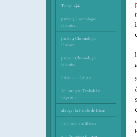
Taqiya تقيّة
partie 3 Chronologie
Histoire
partie 4 Chronologie
Histoire
partie 2 Chronologie
Histoire
Prière de l’éclipse
Sourate 9at-Tawbah Le
Repentir
abroger la Parole de Dieu?
سَاكِين
1-le Prophète illéttré
2-le Prophète illéttré