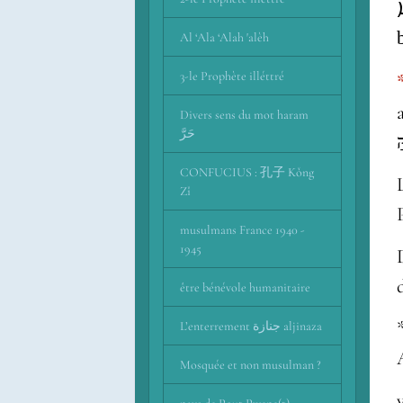
Al ‘Ala ‘Alah 'alèh
3-le Prophète illéttré
app
Divers sens du mot haram
حَرَّ
CONFUCIUS : 孔子 Kǒng
Zǐ
musulmans France 1940 -
1945
De la
être bénévole humanitaire
* 
L’enterrement جنازة aljinaza
Mosquée et non musulman ?