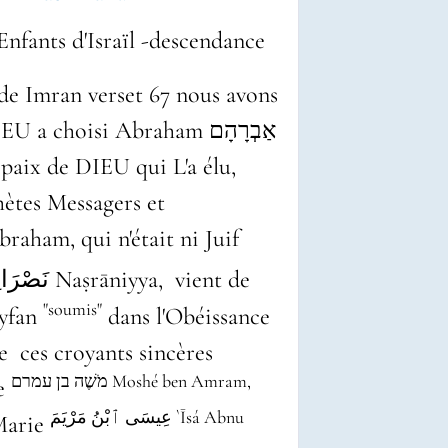
hètes Messagers et
braham, qui n'était ni Juif
"soumis"
éiste pur حَنِيفًا ĥaniyfan
dans l'Obéissance
e ces croyants sincères
מֹשֶׁה בן עמרם Moshé ben Amram,
se
عِيسَى ٱبْنُ مَرْيَمَ `Īsá Abnu
 Marie