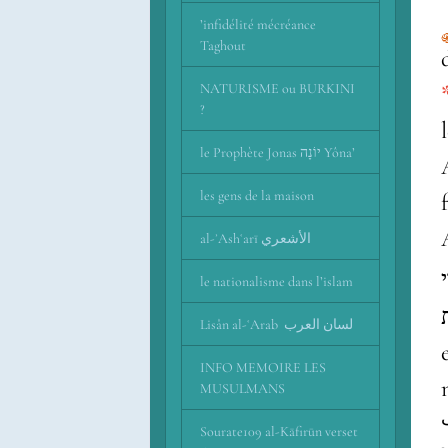
’infidélité mécréance
Taghout
NATURISME ou BURKINI
?
le mot ا
le Prophète Jonas יוֹנָה Yôna’
Av.ra
les gens de la maison
al-ʾAshʿarī اﻷشعري
le nationalisme dans l’islam
Lisân al-ʿArab لسان العرب
INFO MEMOIRE LES
MUSULMANS
Sourate109 al-Kāfirūn verset