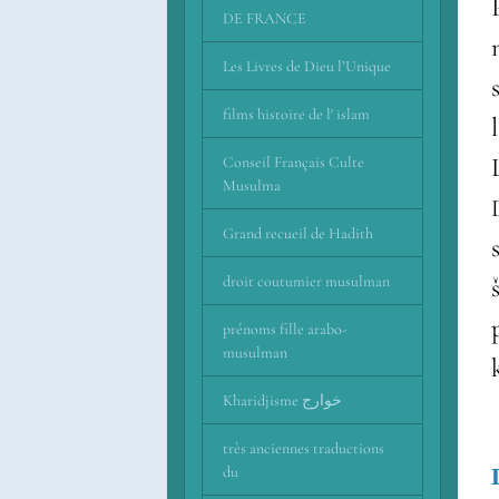
DE FRANCE
mu
Les Livres de Dieu l’Unique
films histoire de l' islam
Conseil Français Culte
Musulma
Grand recueil de Hadith
droit coutumier musulman
šh
prénoms fille arabo-
musulman
Kharidjisme خوارج
très anciennes traductions
du