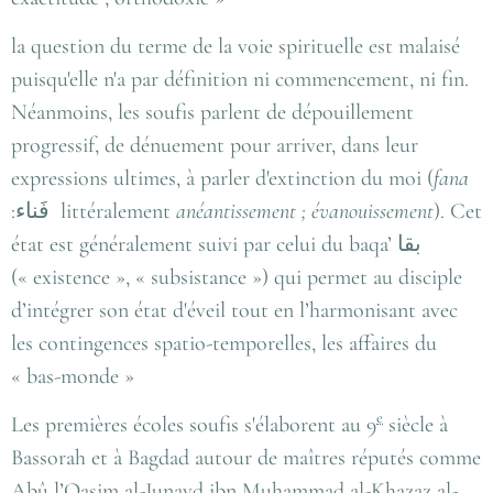
la question du terme de la voie spirituelle est malaisé
puisqu'elle n'a par définition ni commencement, ni fin.
Néanmoins, les soufis parlent de dépouillement
progressif, de dénuement pour arriver, dans leur
expressions ultimes, à parler d'extinction du moi (
fana
:فَناء littéralement
anéantissement ; évanouissement
). Cet
état est généralement suivi par celui du baqa’ بقا
(« existence », « subsistance ») qui permet au disciple
d’intégrer son état d'éveil tout en l’harmonisant avec
les contingences spatio-temporelles, les affaires du
« bas-monde »
e
Les premières écoles soufis s'élaborent au
9
siècle à
Bassorah et à Bagdad autour de maîtres réputés comme
Abû l’Qasim al-Junayd ibn Muhammad al-Khazaz al-