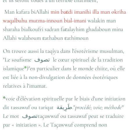
et ils seront voués à un terrible châtiment,
Man kafara biAllahi
min baεdi imanihi illa man okriha
waqalbuhu mutma-innoun bial-imani
walakin man
sharaha bialkoufri sadran faεalayhim ghadaboun mina
Allahi walahoum εathabun εathimoun
On trouve aussi la taqîya dans l'ésotérisme musulman,
"Le soufisme
تصوف
le cœur spirituel de la tradition
islamique
*
)"en particulier dans le monde chiite, où elle
est liée à la non-divulgation de données ésotériques
relatives à l'imamat.
*
voie d'élévation spirituelle par le biais d'une initiation
dit tassawuf ou tariqat
طَرِيقة
."
procédé; voie; méthode"
Le mot
تصوف
taçawwuf ou tassawuf peut se traduire
par « initiation ». Le Taçawwuf comprend non