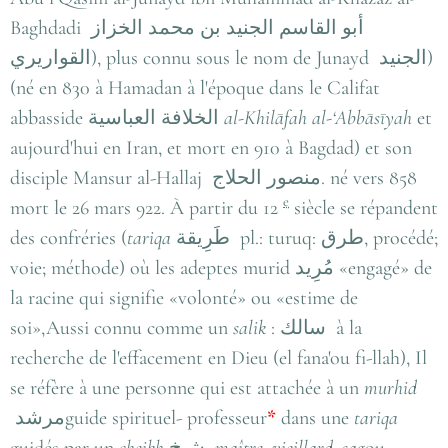
Baghdadi
أبو القاسم الجنيد بن محمد الخزاز
القواريري
), plus connu sous le nom de Junayd
الجنيد
)
(né en 830 à Hamadan à l'époque dans le Califat
abbasside
الخلافة العباسية
al-Khilāfah al-‘Abbāsīyah
et
aujourd'hui en Iran, et mort en 910 à Bagdad) et son
disciple Mansur al-Hallaj
منصور الحلاج
. né vers 858
e
mort le 26 mars 922. À partir du 12
siècle se répandent
des confréries (
tariqa
طَرِيقة pl.: turuq: طرق, procédé;
voie; méthode
) où les adeptes murid
مُرِيد
«engagé» de
la racine qui signifie «volonté» ou «estime de
soi»
,
Aussi connu comme un
salik
:
سالك
à la
recherche de l'effacement en Dieu (el fana'ou fi-llah),
Il
se réfère à une personne qui est attachée à un
murhid
مرشد
guide spirituel- professeur
*
dans une
tariqa
guidés par un
cheikh
شيخ
maître, vieillard, sag
ou