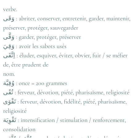
verbe.
وَقَى : abriter, conserver, entretenir, garder, maintenir,
préserver, protéger, sauvegarder
وَقَّى : garder, protéger, préserver
وَقِيَ : avoir les sabots usés
اِتَّقَى : éluder, esquiver, éviter, obvier, fuir / se méfier
de, être prudent de
nom.
وُقِيَّة : once = 200 grammes
تُقًى : ferveur, dévotion, piété, pharisaïsme, religiosité
تَقْوَى : ferveur, dévotion, fidélité, piété, pharisaïsme,
religiosité
تَقْوِيَة : intensification / stimulation / renforcement,
consolidation