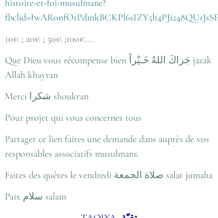
histoire-et-foi-musulmane?
fbclid=IwAR0nfO1PdmkBCKPl6sIZY5h4PJi248QU1J
10€ ; 20€ ; 50€ ;100€….
Que Dieu vous récompense bien جَزاكَ اللهُ خَـيْراً jazak
Allah khayran
Merci شكرا shoukran
Pour projet qui vous concernes tous
Partager ce lien faites une demande dans auprès de vos
responsables associatifs musulmans.
Faites des quêtes le vendredi صلاة الجمعة salat jumaha
Paix سلام salam
TAQIYA
تقيّة