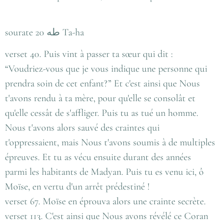
sourate 20 طه Ta-ha
verset 40. Puis vint à passer ta sœur qui dit :
“Voudriez-vous que je vous indique une personne qui
prendra soin de cet enfant?” Et c'est ainsi que Nous
t'avons rendu à ta mère, pour qu'elle se consolât et
qu'elle cessât de s'affliger. Puis tu as tué un homme.
Nous t'avons alors sauvé des craintes qui
t'oppressaient, mais Nous t'avons soumis à de multiples
épreuves. Et tu as vécu ensuite durant des années
parmi les habitants de Madyan. Puis tu es venu ici, ô
Moïse, en vertu d'un arrêt prédestiné !
verset 67. Moïse en éprouva alors une crainte secrète.
verset 113. C'est ainsi que Nous avons révélé ce Coran