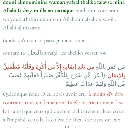
douni almouminina waman yaf
ε
al thalika falaysa mina
Allahi fi shay-in illa an tattaqou
minhoum touqatan
wa youhaththiroukoumou Allahou nafsahou wa-ila
Allahi al masirou
tandis qu'un autre passage mentionne
sourate 16
النحل
an-naḥl
les abeilles
.verset 106
مَن كَفَرَ بِاللّهِ
مِن بَعْدِ إيمَانِهِ إِلاَّ مَنْ أُكْرِهَ وَقَلْبُهُ مُطْمَئِنٌّ
بِالإِيمَانِ
وَلَـكِن مَّن شَرَحَ بِالْكُفْرِ صَدْراً فَعَلَيْهِمْ غَضَبٌ
مِّنَ اللّهِ وَلَهُمْ عَذَابٌ عَظِيمٌ
Quiconque renie Dieu après avoir cru
à moins d'y être
contraint tout en demeurant fidèle intérieurement à sa
foi
, ainsi que ceux qui ouvrent délibérément leur cœur
à l'impiété, ceux-là, la colère de Dieu s'abattra sur eux