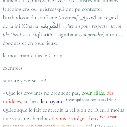
alimenté la controverse avec les casuistes musulmans
(théologiens ou juristes) qui ont pu contester
l'orthodoxie du soufisme
(tassawuf
تصوف
)
au regard
de la loi (Charia
الشَّرِيعَة
«
chemin pour respecter la loi
[de Dieu]
»
et Fiqh
فقه
: signifiant
comprendre
) à toutes
époques et en tous lieux.
le mot crainte das le Coran
exemples
sourate 3 :verset 28
- Que les croyants ne prennent pas,
pour alliés
,
des
(ceux qui sont confiants Dieu)
infidèles
, au lieu
de croyants
.
Quiconque le fait contredit la religion de Dieu, à moins
(vous vous
que vous ne cherchiez
à vous
protéger d'eux
préserviez en votre conscience/
par mesure préventive
)
. Dieu vous