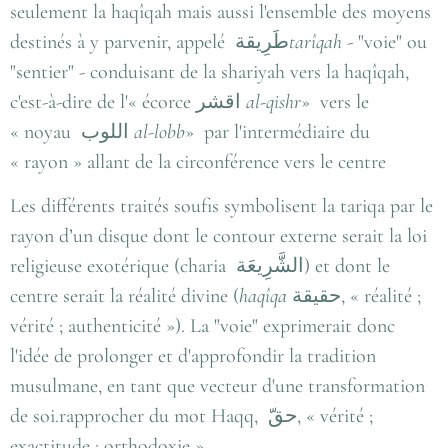
seulement la haqîqah mais aussi l'ensemble des moyens
destinés à y parvenir, appelé طَرِيقة
tarîqah
- "voie" ou
"sentier" - conduisant de la shariyah vers la haqîqah,
c'est-à-dire de l'« écorce
اقشر
al-qishr
» vers le
« noyau
اللوب
al-lobb
» par l'intermédiaire du
« rayon » allant de la circonférence vers le centre
Les différents traités soufis symbolisent la tariqa par le
rayon d’un disque dont le contour externe serait la loi
religieuse exotérique (charia
الشَّرِيعَة
) et dont le
centre serait la réalité divine (
haqîqa
حقيقة
, « réalité ;
vérité ; authenticité »
). La "voie" exprimerait donc
l'idée de prolonger et d'approfondir la tradition
musulmane, en tant que vecteur d'une transformation
de soi.rapprocher du mot
Haqq,
حقّ
, « vérité ;
exactitude ; orthodoxie »