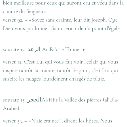
bien meilleure pour ceux qui auront cru et vécu dans la
crainte du Seigneur.
verset 92. – «Soyez sans crainte, leur dit Joseph. Que
Dieu vous pardonne ! Sa miséricorde n'a point d'égale.
sourate 13 الرعد Ar-Ra'd le Tonnerre
verset 12. C'est Lui qui vous fait voir l'éclair qui vous
inspire tantôt la crainte, tantôt l'espoir , c'est Lui qui
suscite les nuages lourdement chargés de pluie.
sourate 15 الحجرAl-Hijr la Vallée des pierres (al'Ula-
Arabie)
verset 53. – «N'aie crainte !, dirent les hôtes. Nous