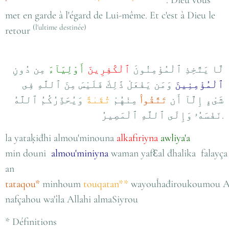
met en garde à l'égard de Lui-même. Et c'est à Dieu le
(l'ultime destinée)
retour
لَّا يَتَّخِذِ ٱلْمُؤْمِنُونَ
ٱلْكَٰفِرِينَ
أَوْلِيَآءَ
مِن دُونِ
ٱلْمُؤْمِنِينَ
وَمَن يَفْعَلْ ذَٰلِكَ فَلَيْسَ مِنَ ٱللَّهِ فِى
شَىْءٍ إِلَّآ أَن
تَتَّقُوا۟
مِنْهُمْ
تُقَىٰةً
وَيُحَذِّرُكُمُ ٱللَّهُ
نَفْسَهُۥ وَإِلَى ٱللَّهِ ٱلْمَصِيرُ.
la yataķiđhi almou'minouna
alkafiriyna
awliya'a
min douni
almou'miniyna
waman yafƐal đhalika falayça mi
an
tataqou*
minhoum
touqatan**
wayouĥađiroukoumou A
nafçahou wa'îla Allahi almaSiyrou
* Définitions