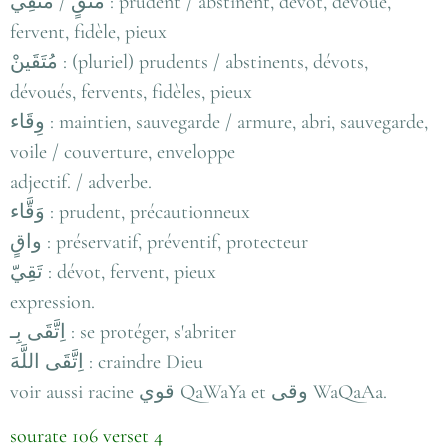
مُتَّقٍ / مُتَّقِي : prudent / abstinent, dévot, dévoué,
fervent, fidèle, pieux
مُتَقَينْ : (pluriel) prudents / abstinents, dévots,
dévoués, fervents, fidèles, pieux
وِقَاء : maintien, sauvegarde / armure, abri, sauvegarde,
voile / couverture, enveloppe
adjectif. / adverbe.
وَقَّاء : prudent, précautionneux
واقٍ : préservatif, préventif, protecteur
تَقِيّ : dévot, fervent, pieux
expression.
اِتَّقَى بِـ : se protéger, s'abriter
اِتَّقَى اللَّهَ : craindre Dieu
voir aussi racine قوي QaWaYa et وقى WaQaAa.
sourate 106 verset 4