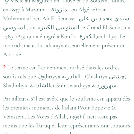
19
siècle au Maghreb en Libye et du Soudan, fondée
en 1837 à Mazouna
مازونة
,en Algérie) par
Muhammad ben Ali El-Senussi :سيدي محمد بن علي
السنوسي, dit «السنوسي الكبير le Grand El-Senussi »
1787-1859 qui a émigré à Koufra
الكفرة
,en Libye. Le
mouridisme et la tidianiya essentiellement présent en
Afrique.
*
Le terme est fréquemment utilisé dans les ordres
soufis tels que Qadiriyya
القادريه
, Chishtiya
چشتی
,
Shadhiliya
الشاذلية
et Suhrawardiyya
سهروردية
Par ailleurs, s'il est avéré que le soufisme est apparu dès
les premiers moments de l'islam (Voir Popovic &
Veinstein, Les Voies d'Allah, 1995) il n'en reste pas
moins que les Turuq et leur représentants ont toujours