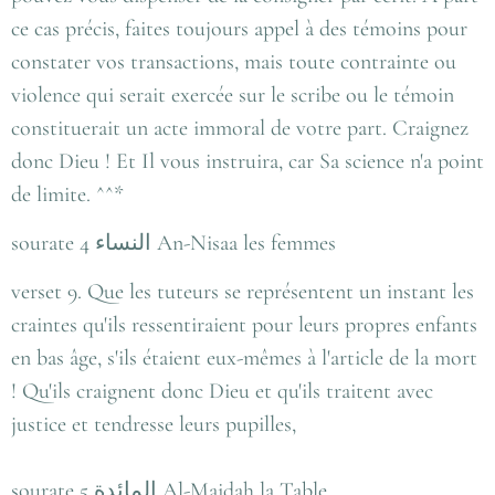
ce cas précis, faites toujours appel à des témoins pour
constater vos transactions, mais toute contrainte ou
violence qui serait exercée sur le scribe ou le témoin
constituerait un acte immoral de votre part. Craignez
donc Dieu ! Et Il vous instruira, car Sa science n'a point
de limite. ^^*
sourate 4 النساء An-Nisaa les femmes
verset 9. Que les tuteurs se représentent un instant les
craintes qu'ils ressentiraient pour leurs propres enfants
en bas âge, s'ils étaient eux-mêmes à l'article de la mort
! Qu'ils craignent donc Dieu et qu'ils traitent avec
justice et tendresse leurs pupilles,
sourate 5 المائدة Al-Maidah la Table