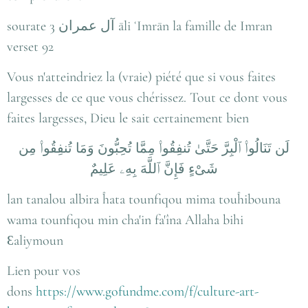
sourate 3 آل عمران āli ʿImrān la famille de Imran
verset 92
Vous n'atteindriez la (vraie) piété que si vous faites
largesses de ce que vous chérissez. Tout ce dont vous
faites largesses, Dieu le sait certainement bien
لَن تَنَالُوا۟ ٱلْبِرَّ حَتَّىٰ تُنفِقُوا۟ مِمَّا تُحِبُّونَ وَمَا تُنفِقُوا۟ مِن
شَىْءٍ فَإِنَّ ٱللَّهَ بِهِۦ عَلِيمٌ
lan tanalou albira ĥata tounfiqou mima touĥibouna
wama tounfiqou min cha'in fa'îna Allaha bihi
Ɛaliymoun
Lien pour vos
dons
https://www.gofundme.com/f/culture-art-