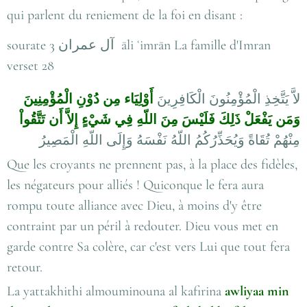
qui parlent du reniement de la foi en disant :
sourate 3
آل عمران
āli ʿimrān La famille d'Imran
verset 28
لاَّ يَتَّخِذِ الْمُؤْمِنُونَ الْكَافِرِينَ
أَوْلِيَاء مِن دُوْنِ الْمُؤْمِنِينَ
وَمَن يَفْعَلْ ذَلِكَ فَلَيْسَ مِنَ اللّهِ فِي شَيْءٍ إِلاَّ أَن تَتَّقُواْ
مِنْهُمْ تُقَاةً وَيُحَذِّرُكُمُ اللّهُ نَفْسَهُ وَإِلَى اللّهِ الْمَصِيرُ
Que les croyants ne prennent pas, à la place des fidèles,
les négateurs pour alliés ! Quiconque le fera aura
rompu toute alliance avec Dieu, à moins d'y être
contraint par un péril à redouter. Dieu vous met en
garde contre Sa colère, car c'est vers Lui que tout fera
retour.
La yattakhithi almouminouna al kafirina
awliyaa min