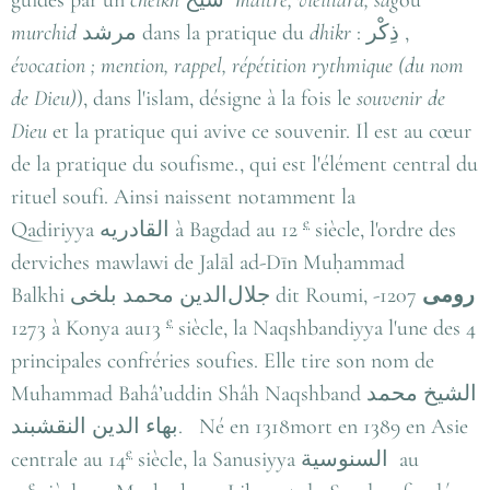
murchid
مرشد
dans la pratique du
dhikr
:
ذِكْر
,
évocation ; mention, rappel, répétition rythmique (du nom
de Dieu)
), dans l'islam, désigne à la fois le
souvenir de
Dieu
et la pratique qui avive ce souvenir. Il est au cœur
de la pratique du soufisme., qui est l'élément central du
rituel soufi. Ainsi naissent notamment la
e
Qadiriyya
القادريه
à Bagdad au 12
siècle, l'ordre des
derviches mawlawi de
Jalāl ad-Dīn Muḥammad
Balkhi
جلال‌الدین محمد بلخی
dit Roumi,
1207-
رومی
e
1273 à Konya au13
siècle, la Naqshbandiyya l'une des 4
principales confréries soufies. Elle tire son nom de
Muhammad Bahâ’uddin Shâh Naqshband
الشيخ محمد
بهاء الدين النقشبند
. Né en 1318mort en 1389 en Asie
e
centrale au 14
siècle, la Sanusiyya
السنوسية
au
e