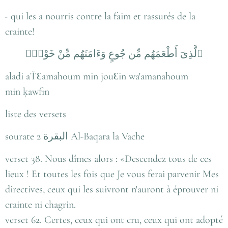
- qui les a nourris contre la faim et rassurés de la
crainte!
ٱلَّذِىٓ أَطْعَمَهُم مِّن جُوعٍ وَءَامَنَهُم مِّنْ خَوْفٍۭ
alađi aŤƐamahoum min jouƐin wa'amanahoum
min ķawfin
liste des versets
sourate 2 البقرة Al-Baqara la Vache
verset 38. Nous dîmes alors : «Descendez tous de ces
lieux ! Et toutes les fois que Je vous ferai parvenir Mes
directives, ceux qui les suivront n'auront à éprouver ni
crainte ni chagrin.
verset 62. Certes, ceux qui ont cru, ceux qui ont adopté