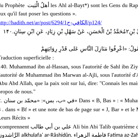
du
Prophète
les
Ahl al-Bayt
*) sont les Gens du Rappel أَهْلَ الذِّکرِ Ahl adh-Dhikr 
أهلُ الْبَیت
eux qu'il faut poser les questions ».
http://hadith.net/ar/post/6294/الكافي-ج1/p124/
۱۴۰
.
مُحَمَّدُ بْنُ الْحَسَنِ، عَنْ سَهْلِ بْنِ زِيَادٍ، عَنِ ابْنِ سِنَانٍ
۲
، ْنِ
ُولُ: «اعْرِفُوا مَنَازِلَ النَّاسِ عَلى قَدْرِ رِوَايَتِهِمْ
Traduction superficielle :
140. Muhammad ibn al-Hassan, sous l'autorité de Sahl ibn Ziyad
l'autorité de Muhammad ibn Marwan al-Ajli, sous l'autorité d'Al
Abu Abd Allah, que la paix soit sur lui, dire: "Connais les mai
propos de nous."
2.
في «ب، بس»: «محمّد بن سنان
» Dans « B, Bas » : « Muh
3 .
dans « Bf » et une note de bas de page sur « J, Bar » et le
Leurs Récits »
*
comprennent
علي بن أبي طالب
Ali bin Abi Talib
quatrième 
فاطمة الزهراء
الرَّاشدون
alkhulafa' ar-Râshidûn.
Fatima az-Za