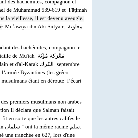
ant des hachémites, compagnon et
nel de Muhammad 539-619 et ‎ Fāṭimah
s la vieillesse, il est devenu aveugle.
r
: Muʿāwiya ibn Abī Sufyān
;
معاوية 
ah مَعْرَكَة مُؤْتَة‎
 l’armée Byzantines (les gréco-
s musulmans étant en déroute l’écart
on Il déclara que Salman faisait
 fit en sorte que les autres califes le
usé une tranchée en 627, lors d'une