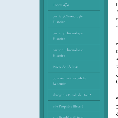
b
Taqiya تقيّة
A
partie 3 Chronologie
Histoire
partie 4 Chronologie
Plusieur
Histoire
partie 2 Chronologie
Histoire
Prière de l’éclipse
Sourate 9at-Tawbah Le
(
Repentir
abroger la Parole de Dieu?
1-le Prophète illéttré
2-le Prophète illéttré