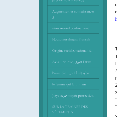
pays de Pout Pwene(t)
Augmenter les connaissances
زِ
virus mortel confinement
Nous, musulmans Français.
Origine raciale, nationalité,
Avis juridique, فتوى Fatwā
l'invisible ٱلْغَيْبُ alğaybo
le femme qui fait imam
Jizya جزية impôt protection
SUR LA TRAÎNÉE DES
VÊTEMENTS