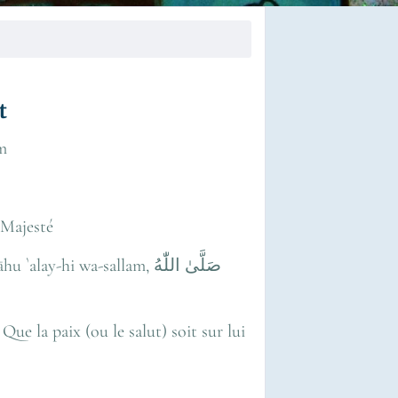
ayt
koum
plendeur de Sa Majesté
les autres Prophètes `alay-hi as-salām عَلَيْهِ ٱلسَّلَامُ Que la paix (ou le salut) soit sur lui