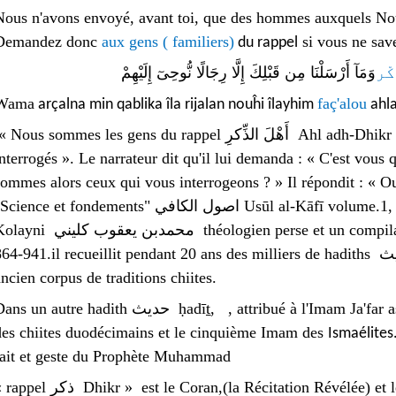
Nous n'avons envoyé, avant toi, que des hommes auxquels Nous
Demandez donc
aux gens ( familiers)
si vous ne sav
du rappel
كْر
وَمَآ أَرْسَلْنَا مِن قَبْلِكَ إِلَّا رِجَالًا نُّوحِىٓ إِلَيْهِمْ
Wama
faç'alou
arçalna min qablika îla rijalan nouĥi îlayhim
ahla
« Nous sommes les gens du rappel
أَهْلَ الذِّکرِ
Ahl adh-Dhikr ,
interrogés ». Le narrateur dit qu'il lui demanda : « C'est vous 
sommes alors ceux qui vous interrogeons ? » Il répondit : « O
"Science et fondements"
اصول الكافي
Usūl al-Kāfī volume.1
Kolayni
محمدبن يعقوب كليني
théologien perse et un compil
64-941.il recueillit pendant 20 ans des milliers de hadiths أحاديثʾaḥādīṯ qui constituent le plus
ancien corpus de traditions chiites.
Dans un autre hadith حديث ḥadīṯ, , attribué à l'
Imam
Ja'far 
des
chiites duodécimains et le cinquième Imam des
Ismaélites
fait et geste du Prophète Muhammad
« rappel ذکر Dhikr » est le
Coran
,(la Récitation Révélée) et