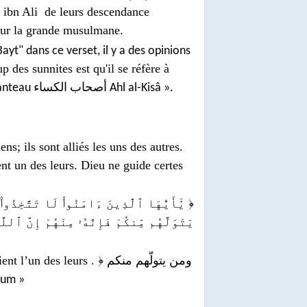
 ibn Ali
de leurs descendance
 sur la grande musulmane.
ayt" dans ce verset, il y a des opinions
p des sunnites est qu'il se réfère à
Les « Cinq du Manteau أصحاب الكساء
Ahl al-Kisâ ».
ns; ils sont alliés les uns des autres.
ent un des leurs. Dieu ne guide certes
يَٰٓأَيُّهَا ٱلَّذِينَ ءَامَنُوا۟ لَا تَتَّخِذُوا۟ ٱ
يَتَوَلَّهُم مِّنكُمْ فَإِنَّهُۥ مِنْهُمْ إِنَّ ٱ ﴾
 leurs . ﴿ ومن یتولّهم منکم
oum
»