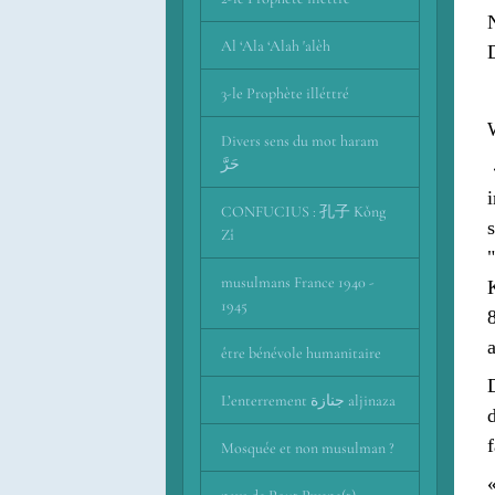
Al ‘Ala ‘Alah 'alèh
3-le Prophète illéttré
Divers sens du mot haram
حَرَّ
CONFUCIUS : 孔子 Kǒng
Zǐ
musulmans France 1940 -
1945
8
être bénévole humanitaire
L’enterrement جنازة aljinaza
Mosquée et non musulman ?