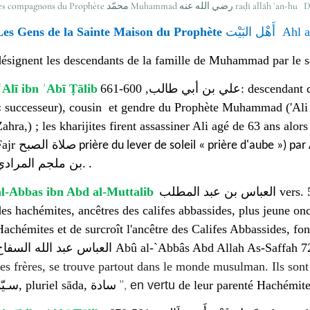
les compagnons du Prophète محمّد Muhammad عنه
Les Gens de la Sainte Maison du Prophète
أَهْل البَيْت
Ahl a
désignent les descendants de la famille de Muhammad par le san
ʿAlī ibn ʾAbī Ṭālib
علي بن أبي طالب, 600-661
: descendant 
« successeur), cousin et gendre du Prophète Muhammad ('Ali
Zahra,) ;
les kharijites firent assassiner Ali agé de 63 ans alors 
Fajr صلاة الصبح
prière du lever de soleil « prière d'aube ») 
بن ملجم المرادي
.
.
al-Abbas ibn Abd al-Muttalib
العباس بن عبد المطلب
vers. 
des hachémites, ancêtres des califes abbassides, plus jeune 
Hachémites et de surcroît l'ancêtre des Califes Abbassides, fo
العباس عبد الله السفاح
Abû al-`Abbâs Abd Allah As-Saffah 7
ses frères, se trouve partout dans le monde musulman. Ils son
سـيّد, pluriel sāda, سادة
en vertu
de leur parenté Hachémite
",