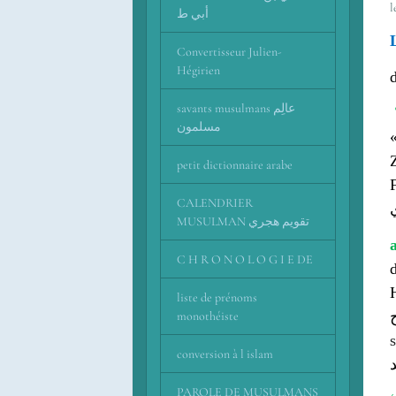
أبي ط
Convertisseur Julien-
Hégirien
savants musulmans عالِم
مسلمون
petit dictionnaire arabe
CALENDRIER
MUSULMAN تقويم هجري
C H R O N O L O G I E DE
liste de prénoms
monothéiste
conversion à l islam
PAROLE DE MUSULMANS