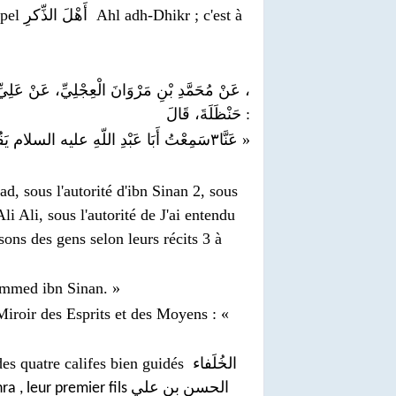
; c'est à
عَنْ مُحَمَّدِ بْنِ مَرْوَانَ الْعِجْلِيِّ، عَنْ عَلِيِّ ب
حَنْظَلَةَ، قَالَ
:
سَمِعْتُ أَبَا عَبْدِ اللّه‏ِ عليه ‏السلام يَق
۳
عَنَّا
»
, sous l'autorité d'ibn Sinan 2, sous
i Ali, sous l'autorité de J'ai entendu
sons des gens selon leurs récits 3 à
ammed ibn Sinan. »
 Miroir des Esprits et des Moyens : «
des quatre
califes bien guidés الخُلَفاء
hra
, leur premier fils الحسن بن علي