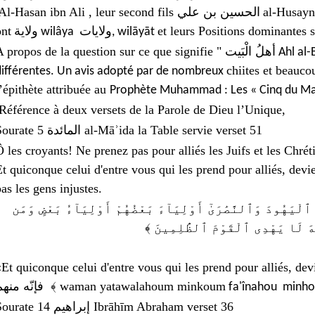
Al-Hasan ibn Ali
, leur second fils
الحسين بن علي
al-Husayn
ont
ولاية
et leurs Positions dominantes
wilâya ولايات, wilāyāt
A propos de la question sur ce que sign
ifie " أهلُ الْبَیت
Ahl al-B
chiites
et beaucou
différentes. Un avis adopté par de nombreux
l’épithète attribuée au
Prophète Muhammad :
Référence à deux versets de la Parole de Dieu l’Unique,
Sourate 5
المائدة
al-Māʾida la Table servie verset 51
Ô les croyants! Ne prenez pas pour alliés les Juifs et les Chrétie
Et quiconque celui d'entre vous qui les prend pour alliés, devi
pas les gens injustes.
﴿ لْيَهُودَ وَٱلنَّصَٰرَىٰٓ أَوْلِيَآءَ بَعْضُهُمْ أَوْلِيَآءُ بَعْضٍ وَمَن
للَّهَ لَا يَهْدِى ٱلْقَوْمَ ٱلظَّٰلِمِينَ
Et quiconque celui d'entre vous qui les prend pour alliés, devient l’un des
فإنّه منهم ﴾
waman
yatawalahoum
minkoum
fa'înahou minh
Sourate 14
إبراهيم
Ibrāhīm Abraham verset 36