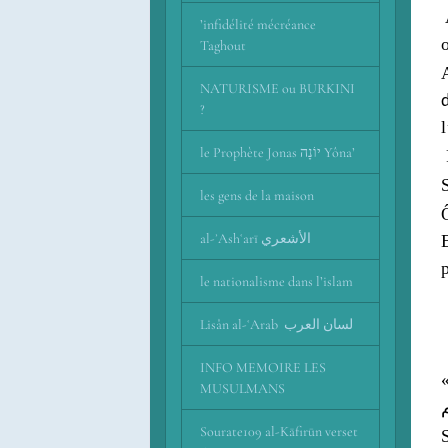
’infidélité mécréance
Taghout
NATURISME ou BURKINI
?
le Prophète Jonas יוֹנָה Yôna’
les gens de la maison
al-ʾAshʿarī اﻷشعري
le nationalisme dans l’islam
Lisân al-ʿArab لسان العرب
INFO MEMOIRE LES
«
MUSULMANS
Sourate109 al-Kāfirūn verset