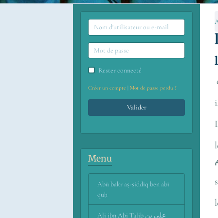
A
Rester connecté
Créer un compte
|
Mot de passe perdu ?
Valider
le Pro
Menu
Abū bakr aṣ-ṣiddīq ben abī
quḥ
Ali ibn Abi Talib علي بن