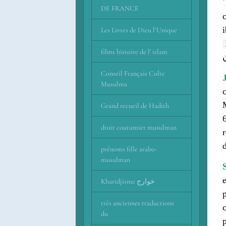
DE FRANCE
Les Livres de Dieu l’Unique
films histoire de l' islam
Conseil Français Culte
Musulma
c
Maʿr
Grand recueil de Hadith
droit coutumier musulman
prénoms fille arabo-
musulman
Kharidjisme خوارج
très anciennes traductions
co
du