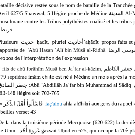
ataille décisive restée sous le nom de bataille de la Tranchée ġazwa al-ḫandaq
vril 627/5 Shawwal, 5 Hégire proche de Médine المدينة Al-Madīna ancienne Yathrib يثرب victoire
musulmane contre les Tribus polythéistes coalisé et les tribu
قريظة
.
s حديث ḥadīṯ, pluriel أحاديثʾaḥādīṯ propos faits et geste du Prophète Muhammad ont été
rapportés de
'
Abû Hasan `Alî bin Mûsâ al-Ridhâ
موسى الرضا
propos de l'interprétation de l'expression
*
fils de abū Ibrāhīm Musā ben Ja`far al-kāẓim,
 جعفر الكاظم
779 septième
imâm
chiite est né à Médine un mois après la mo
جعفر الصادق :
Abû `Abdillâh Ja`far bin Muhammad al Sâdiq
83-
soit 702-765
148 Hégire
« فَاسْأَلُواْ أَهْلَ الذِّکْر
faç'alou
ahla alđhikri aux gens du rappel
abeilles verset 43
De la dans la troisième période Mecquoise (620-622)
la
derniè
de Uhud غَزوة أُحُد ġazwat Uḥud en 625, qui occupe la