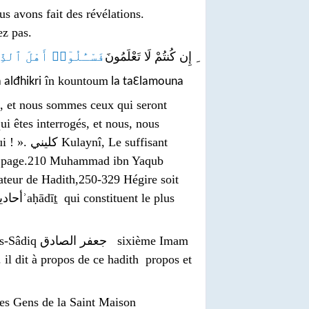
 avons fait des révélations.
ez pas.
ِ إِن كُنتُمْ لَا تَعْلَمُونَ
فَسْـَٔلُوٓا۟ أَهْلَ ٱلذِّ
în kountoum
 alđhikri
la taƐlamouna
 et nous sommes ceux qui seront
qui êtes interrogés, et nous, nous
ui ! ».
كليني
Kulaynî, Le suffisant
, page.210 Muhammad ibn Yaqub
ateur de Hadith,250-329 Hégire soit
as-Sâdiq
جعفر الصادق
sixième Imam
il dit à propos de ce
hadith
propos et
.
 les Gens de la Saint Maison