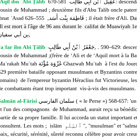
ʿAqīl ibn ʾAbī Ṭālib
عَقِيل ٱبْن أَبِي طَالِب 581-670:
descend
cousin de Muhammad ; deuxième fils d'Abu Talib oncle pater
ibnat ʾAsad فَاطِمَة بِنْت أَسَد, 555–626 ; il était frère d'Ali.
Dan
Il est mort à l'âge de 96 ans durant le  califat de Muawiyah 1e
بن أبي سفيان
,
Jaʿfar ibn Abī Ṭālib
جَعْفَرُ ٱبْنُ أَبِي طَالِبٍ‎, . 590–629: descendant des hachémites, compagnon et
ousin de Muhammad ;(frère de ‘Ali et de ‘Aquil mort à la Bataille de Mu't
akah Muʿtah غَزْوَة مُؤْتَة‎ Ghazwah Muʿtah à l'est du Jourdain et d'al-Karak الكرك septembre
629 première bataille opposant musulmans et Byzantins contre
romains) de l'empereur byzantin Héraclius fut Victorieuse, le
de combattants étant trop important vis-à-vis des musulmans.
Salmān al-Fārisi
سلمان الفارسي ( « le Perse ») 568-657: 'un des premiers musulmans non arabes
et l'un des compagnons de Muhammad, aurait reçu sa bénédicti
partie de sa propre famille. Il lui accorda un statut important et
nsultent. Les mots ; islām ٱلسِّلْمِ ", "musulman" et "salman سلمان " ont la même racine سلم.
paix, sécurité, sérénité, sûreté reconnu célèbre pour avoir cre