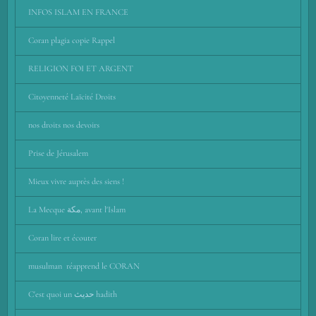
INFOS ISLAM EN FRANCE
Coran plagia copie Rappel
RELIGION FOI ET ARGENT
Citoyenneté Laïcité Droits
nos droits nos devoirs
Prise de Jérusalem
Mieux vivre auprès des siens !
La Mecque مكة, avant l'Islam
Coran lire et écouter
musulman réapprend le CORAN
C'est quoi un حديث hadith