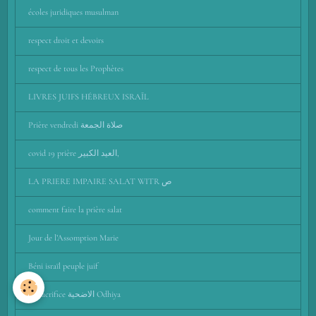
écoles juridiques musulman
respect droit et devoirs
respect de tous les Prophètes
LIVRES JUIFS HÉBREUX ISRAÏL
Prière vendredi صلاة الجمعة
covid 19 prière العيد الكبير,
LA PRIERE IMPAIRE SALAT WITR ص
comment faire la prière salat
Jour de l’Assomption Marie
Béni israïl peuple juif
Le sacrifice الاضحية Odhiya