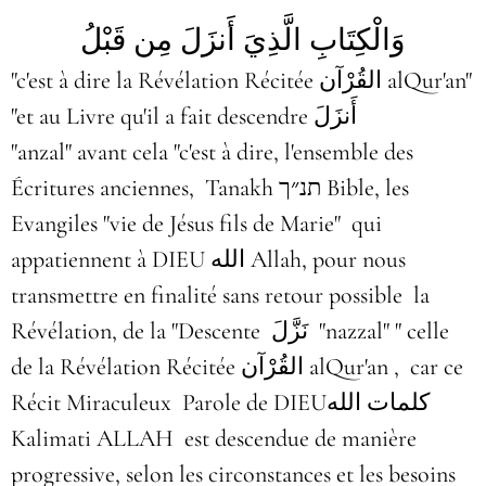
وَالْكِتَابِ الَّذِيَ أَنزَلَ مِن قَبْلُ
"c'est à dire la Révélation Récitée القُرْآن alQur'an"
"et au Livre qu'il a fait descendre
أَنزَلَ
"
anzal"
avant cela "c'est à dire, l'ensemble des
Écritures anciennes, Tanakh תנ״ך Bible, les
Evangiles "vie de Jésus fils de Marie" qui
appatiennent à DIEU الله Allah, pour nous
transmettre en finalité sans retour possible la
Révélation, de la "Descente
نَزَّلَ
"nazzal"
" celle
de la Révélation Récitée القُرْآن alQur'an ,
car ce
Récit Miraculeux Parole de DIEUكلمات الله
Kalimati ALLAH est descendue de manière
progressive, selon les circonstances et les besoins