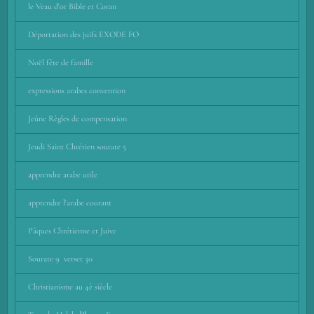
le Veau d'or Bible et Coran
Déportation des juifs EXODE FO
Noël fête de famille
expressions arabes convention
Jeûne Règles de compensation
Jeudi Saint Chrétien sourate 5
apprendre arabe utile
apprendre l'arabe courant
Pâques Chrétienne et Juive
Sourate 9 verset 30
Christianisme au 4è siècle