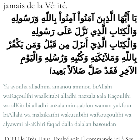
jamais de la Vérité.
يَا أَيُّهَا الَّذِينَ آمَنُواْ آمِنُواْ بِاللّهِ وَرَسُولِهِ
وَالْكِتَابِ الَّذِي نَزَّلَ عَلَى رَسُولِهِ
وَالْكِتَابِ الَّذِيَ أَنزَلَ مِن قَبْلُ وَمَن يَكْفُرْ
بِاللّهِ وَمَلاَئِكَتِهِ وَكُتُبِهِ وَرُسُلِهِ وَالْيَوْمِ
الآخِرِ فَقَدْ ضَلَّ ضَلاَلاً بَعِيد
اً
Ya ayouha alladhina amanou aminou biAllahi
waRaçoulihi waalkitabi alladhi nazzala εala Raçoulihi
wa alKitabi alladhi anzala min qablou waman yakfour
biAllahi wa malaikatihi wakutubihi waRouçoulihi wa
alyawmi al-aKhiri faqad dalla dalalan baεoudan
DIEU le Très Haut Exalté soit Il commande ici à Ses