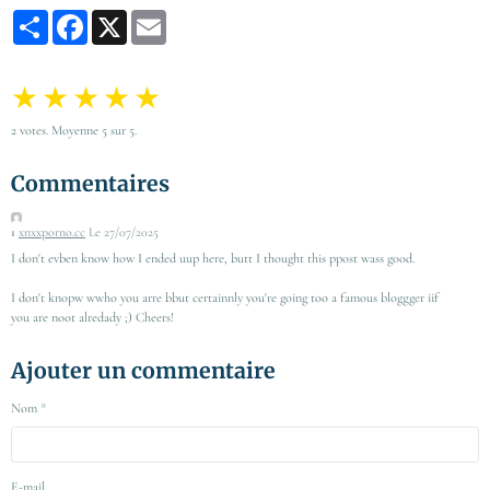
Partager
Facebook
X
Email
★
★
★
★
★
2
votes. Moyenne
5
sur 5.
Commentaires
1
xnxxporno.cc
Le 27/07/2025
I don't evben know how I ended uup here, butt I thought this ppost wass good.
I don't knopw wwho you arre bbut certainnly you're going too a famous bloggger iif
you are noot alredady ;) Cheers!
Ajouter un commentaire
Nom
E-mail