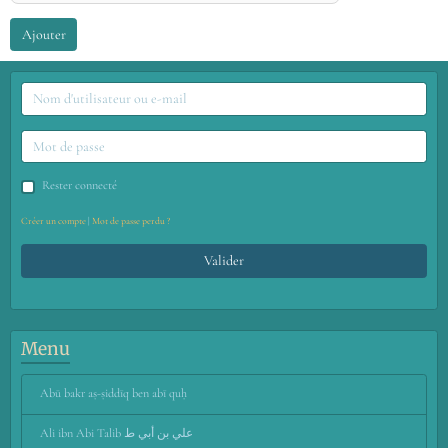
Ajouter
Rester connecté
Créer un compte
|
Mot de passe perdu ?
Valider
Menu
Abū bakr aṣ-ṣiddīq ben abī quḥ
Ali ibn Abi Talib علي بن أبي ط