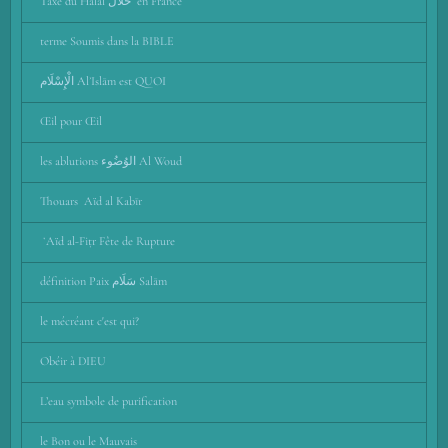
Taxe du Halal حلال en France
terme Soumis dans la BIBLE
الْإِسْلَام AlʾIslām est QUOI
Œil pour Œil
les ablutions الوُضُوء Al Woud
Thouars Aïd al Kabīr
‎ ʻAïd al-Fiṭr Fête de Rupture
définition Paix سَلَام Salām
le mécréant c'est qui?
Obéir à DIEU
L’eau symbole de purification
le Bon ou le Mauvais