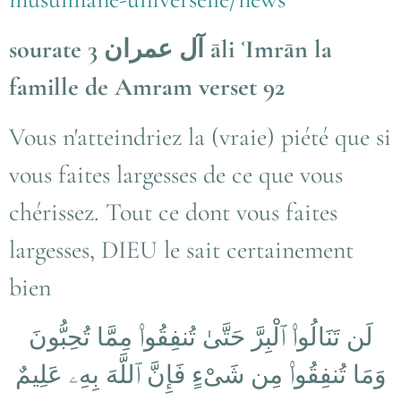
sourate 3 آل عمران āli ʿImrān la
famille de Amram verset 92
Vous n'atteindriez la (vraie) piété que si
vous faites largesses de ce que vous
chérissez. Tout ce dont vous faites
largesses, DIEU le sait certainement
bien
لَن تَنَالُوا۟ ٱلْبِرَّ حَتَّىٰ تُنفِقُوا۟ مِمَّا تُحِبُّونَ
وَمَا تُنفِقُوا۟ مِن شَىْءٍ فَإِنَّ ٱللَّهَ بِهِۦ عَلِيمٌ