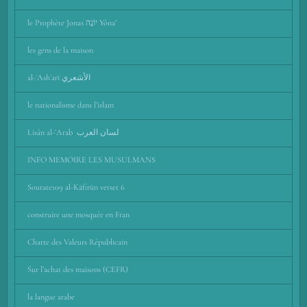
le Prophète Jonas יוֹנָה Yôna’
les gens de la maison
al-ʾAshʿarī اﻷشعري
le nationalisme dans l’islam
Lisân al-ʿArab لسان العرب
INFO MEMOIRE LES MUSULMANS
Sourate109 al-Kāfirūn verset 6
construire une mosquée en Fran
Charte des Valeurs Républicain
Sur l’achat des maisons (CEFR)
la langue arabe