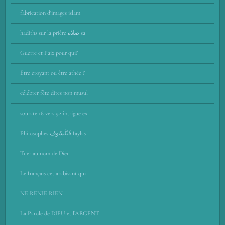
fabrication d'images islam
hadiths sur la prière صلاة sa
Guerre et Paix pour qui?
Être croyant ou être athée ?
célébrer fête dites non musul
sourate 16 vers 92 intrigue ex
Philosophes فَيْلَسُوف faylas
Tuer au nom de Dieu
Le français cet arabisant qui
NE RENIE RIEN
La Parole de DIEU et l’ARGENT