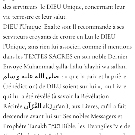
des serviteurs le DIEU Unique, concernant leur
vie terrestre et leur salut.
DIEU l'Unique Exalté soit Il recommande à ses
serviteurs croyants de croire en Lui le DIEU
l'Unique, sans rien lui associer, comme il mentions
dans les TEXTES SACRES en son noble Dernier
Envoyé Muhammad
ṣallā-llāhu ʿalayhi wa sallam
صلى الله عليه و سلم
: « que la paix et la prière
(bénédiction) de DIEU soient sur lui »,
au Livre
qui lui a été révélé (à savoir la Révélation
Récitée القُرْآن alQur'an ), aux Livres, qu'Il a fait
descendre avant lui sur Ses nobles Messagers et
Prophète
Tanakh תנ״ך Bible, les Evangiles "vie de