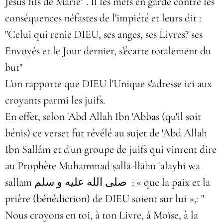
Jésus fils de Marie"
. Il les mets en garde contre les
conséquences néfastes de l'impiété et leurs dit :
"Celui qui renie DIEU, ses anges, ses Livres? ses
Envoyés et le Jour dernier, s'écarte totalement du
but"
L'on rapporte que DIEU l'Unique s'adresse ici aux
croyants parmi les juifs.
En effet, selon 'Abd Allah Ibn 'Abbas (qu'il soit
bénis) ce verset fut révélé au sujet de 'Abd Allah
Ibn Sallâm et d'un groupe de juifs qui vinrent dire
au Prophète Muhammad
ṣallā-llāhu ʿalayhi wa
sallam
صلى الله عليه و سلم
: « que la paix et la
prière (bénédiction) de DIEU soient sur lui »,
: "
Nous croyons en toi, à ton Livre, à Moïse, à la