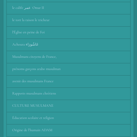
le calife عمر Omar II
le tort la raison le tricheur
l’Église en peine de Foi
Achoura عَاشُورَاء
Musulmans citoyens de France,
prénoms garçons arabo musulman
avenir des musulmans France
Rapports musulmans chrétiens
CULTURE MUSULMANE
Éducation scolaire et religion
Origine de l'humain ADAM