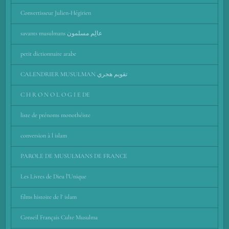
Convertisseur Julien-Hégirien
savants musulmans عالِم مسلمون
petit dictionnaire arabe
CALENDRIER MUSULMAN تقويم هجري
C H R O N O L O G I E DE
liste de prénoms monothéiste
conversion à l islam
PAROLE DE MUSULMANS DE FRANCE
Les Livres de Dieu l’Unique
films histoire de l' islam
Conseil Français Culte Musulma