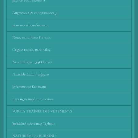
pays de Pout Pwene(t)
Augmenter les connaissances زِ
virus mortel confinement
Nous, musulmans Français.
Origine raciale, nationalité,
Avis juridique, فتوى Fatwā
l'invisible ٱلْغَيْبُ alğaybo
le femme qui fait imam
Jizya جزية impôt protection
SUR LA TRAÎNÉE DES VÊTEMENTS
’infidélité mécréance Taghout
NATURISME ou BURKINI ?