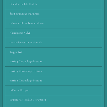
Grand recueil de Hadith
droit coutumier musulman
prénoms fille arabo-musulman
Kharidjisme خوارج
très anciennes traductions du
Taqiya تقيّة
partie 3 Chronologie Histoire
partie 4 Chronologie Histoire
partie 2 Chronologie Histoire
Prière de l’éclipse
Sourate 9at-Tawbah Le Repentir