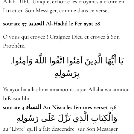
Allah DIEU Unique, exhorte les croyants à croire en
Lui et en Son Messager, comme dans ce verset
sourate 57
الحديد
Al-Hadid le Fer ayat 28
Ô vous qui croyez ! Craignez Dieu et croyez à Son
Prophète,
.يَا أَيُّهَا الَّذِينَ آمَنُوا اتَّقُوا اللَّهَ وَآمِنُوا
بِرَسُولِهِ
Ya ayouha alladhina amanoo ittaqou Allaha wa aminou
biRasoulihi
sourate 4
النساء
An-Nisaa les femmes
verset 136
وَالْكِتَابِ الَّذِي نَزَّلَ عَلَى رَسُولِهِ
au "Livre" qu'Il a fait descendre
sur Son Messager