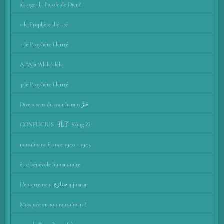
abroger la Parole de Dieu?
1-le Prophète illéttré
2-le Prophète illéttré
Al ‘Ala ‘Alah 'alèh
3-le Prophète illéttré
Divers sens du mot haram حَرَّ
CONFUCIUS : 孔子 Kǒng Zǐ
musulmans France 1940 - 1945
être bénévole humanitaire
L’enterrement جنازة aljinaza
Mosquée et non musulman ?