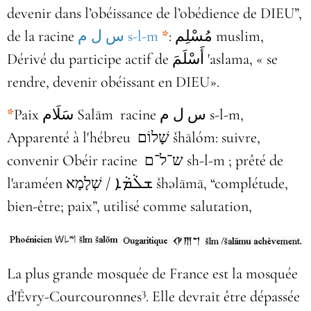
devenir dans l’obéissance de l’obédience de DIEU”,
de la racine
س ل م‎ s-l-m
*
: مُسْلِم muslim,
Dérivé du participe actif de أَسْلَمَ‎ 'aslama, « se
rendre, devenir obéissant en DIEU».
*
Paix سَلَام‎ Salām racine س ل م s-l-m,
Apparenté à l'hébreu שָׁלוֹם‎ šhālóm: suivre,
convenir Obéir racine ש־ל־ם sh-l-m ; prêté de
l'araméen שְׁלָמָא‎ / ܫܠܵܡܵܐ‎ šhəlāmā, “complétude,
bien-être; paix”, utilisé comme salutation,
La plus grande mosquée de France est la mosquée
3
d'Évry-Courcouronnes
. Elle devrait être dépassée