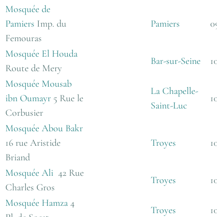
Mosquée de
Pamiers
Imp. du
Pamiers
0
Femouras
Mosquée El Houda
Bar-sur-Seine
1
Route de Mery
Mosquée Mousab
La Chapelle-
ibn Oumayr
5 Rue le
1
Saint-Luc
Corbusier
Mosquée Abou Bakr
16 rue Aristide
Troyes
1
Briand
Mosquée Ali
42 Rue
Troyes
1
Charles Gros
Mosquée Hamza
4
Troyes
1