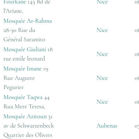
Fourkane
143 Bd de
Nice
0
l'Ariane,
Mosquée Ar-Rahma
28-30 Rue du
Nice
0
Général Saramito
Mosquée Giuliani
18
Nice
0
rue emile leonard
Mosquée Imane
19
Rue Auguste
Nice
0
Pegurier
Mosquée Taqwa
44
Nice
0
Rua Mere Teresa,
Mosquée Azitoun
31
av de Schwarzenbeck
Aubenas
0
Quartier des Olivers