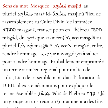
Sens du mot
Mosquée مَسْجِد masjid
au
pluriel مَسَاجِد‎ masājid- مَسْجِدٌ masjidũ "lieu de
rassemblement au Culte Divin "de l'araméen
מַסגְדָא masgəḏā, transcription en l'hébreu מִסְגָּד
misgád, du syriaque araméenܡܲܣܓܕ݂ܵܐ masgḏā au
pluriel ܡܲܣܓ݂ܵܕܹ̈ܐ masḡādē. ܠܡܣܓܕ lmesg'ad, culte,
rendre hommage, ܘܣܓܕܝܢ wsag,d'iyn à saluer
pour rendre hommage. Probablement emprunté à
un terme araméen régional pour un lieu de
culte, Lieu de rassemblement dans l'adoration de
DIEU. il existe néanmoins pour expliquer le
terme Asemblée ܥܹܕܬܵܐ ʿēdtā de l'hébreu עֵדָה‎ ʿēḏâ
un groupe ou une réunion (notamment à des fins