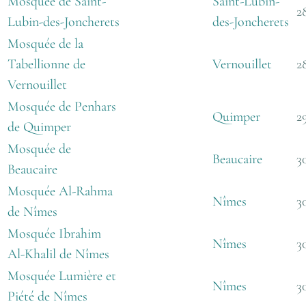
Mosquée de Saint-
Saint-Lubin-
2
Lubin-des-Joncherets
des-Joncherets
Mosquée de la
Tabellionne de
Vernouillet
2
Vernouillet
Mosquée de Penhars
Quimper
2
de Quimper
Mosquée de
Beaucaire
3
Beaucaire
Mosquée Al-Rahma
Nîmes
3
de Nîmes
Mosquée Ibrahim
Nîmes
3
Al-Khalil de Nîmes
Mosquée Lumière et
Nîmes
3
Piété de Nîmes