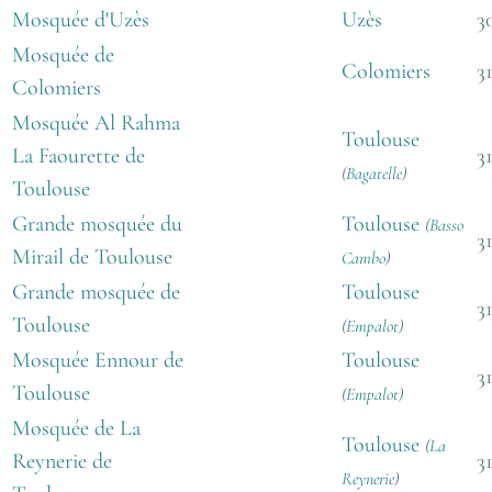
Mosquée d'Uzès
Uzès
3
Mosquée de
Colomiers
3
Colomiers
Mosquée Al Rahma
Toulouse
La Faourette de
3
(
Bagatelle
)
Toulouse
Grande mosquée du
Toulouse
(
Basso
3
Mirail de Toulouse
Cambo
)
Grande mosquée de
Toulouse
3
Toulouse
(
Empalot
)
Mosquée Ennour de
Toulouse
3
Toulouse
(
Empalot
)
Mosquée de La
Toulouse
(
La
Reynerie de
3
Reynerie
)