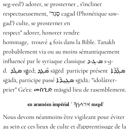
seg-eed’) adorer, se prosterner , s'incliner
respectueusement, "סָגַד cagad (Phonétique saw-
gad’) culte, se prosterner en
respect" adorer, honorer rendre
hommage, trouvé 4 fois dans la Bible. Tanakh
probablement via ou au moins sémantiquement
influencé par le syriaque classique ܣ-ܓ-ܕ‎ s-ɡ-
d. ܣܓܶܕ‎ sg̱ed; ܣܵܓ݂ܹܕ sāḡēd participe présent ܣܓ݂ܵܕܵܐ‎
sḡādā, participe passé ܣܓ݂ܝܼܕܵܐ‎ sḡīdā.: "idolâtrer-
prier" Ge'ez: መስጊድ mäsgid lieu de rasemblement.
Nous devons néanmoins être vigileant pour éviter
au sein ce ces lieux de culte et d'apprentissage de la