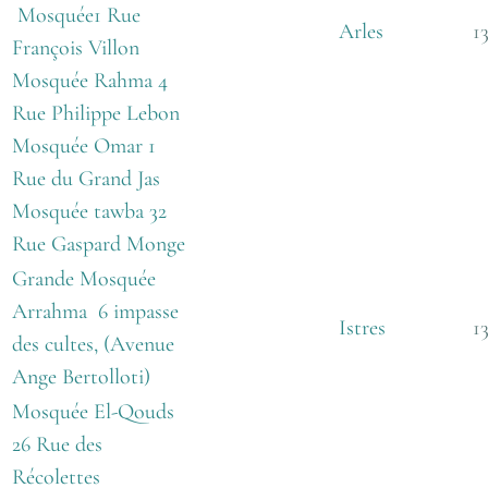
Mosquée1 Rue
Arles
1
François Villon
Mosquée Rahma 4
Rue Philippe Lebon
Mosquée Omar 1
Rue du Grand Jas
Mosquée tawba 32
Rue Gaspard Monge
Grande Mosquée
Arrahma 6 impasse
Istres
1
des cultes, (Avenue
Ange Bertolloti)
Mosquée El-Qouds
26 Rue des
Récolettes