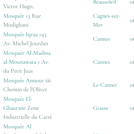
Beausoleil
0
Victor Hugo,
Mosquée
13 Rue
Cagnes-sur-
0
Modigliani
Mer
Mosquée Iqraa
143
Cannes
0
Av. Michel Jourdan
Mosquée Al-Madina
al-Mounawara
1 Av.
Cannes
0
du Petit Juas
Mosquée Annour
66
Le Cannet
0
Chemin de l'Olivet
Mosquée El-
Ghaurane
Zone
Grasse
0
Industrielle du Carré
Mosquée Al