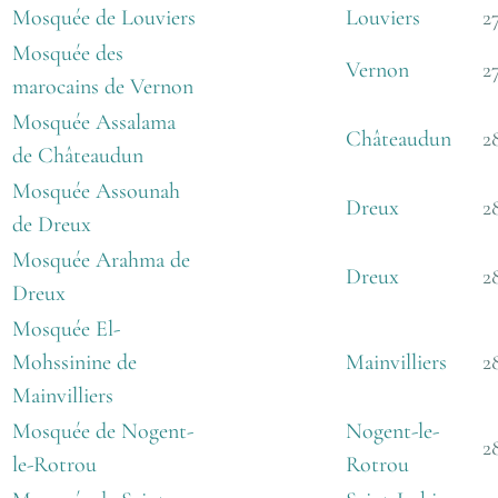
Mosquée de Louviers
Louviers
2
Mosquée des
Vernon
2
marocains de Vernon
Mosquée Assalama
Châteaudun
2
de Châteaudun
Mosquée Assounah
Dreux
2
de Dreux
Mosquée Arahma de
Dreux
2
Dreux
Mosquée El-
Mohssinine de
Mainvilliers
2
Mainvilliers
Mosquée de Nogent-
Nogent-le-
2
le-Rotrou
Rotrou