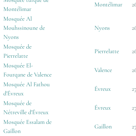
Mosquée turque de
Montélimar
2
Montélimar
Mosquée Al
Mouhssinoune de
Nyons
2
Nyons
Mosquée de
Pierrelatte
2
Pierrelatte
Mosquée El-
Valence
2
Fourqane de Valence
Mosquée Al Fathou
Évreux
2
d'Évreux
Mosquée de
Évreux
2
Nétreville d'Évreux
Mosquée Essalam de
Gaillon
2
Gaillon