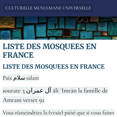
CULTURELLE MUSULMANE UNIVERSELLE
LISTE DES MOSQUEES EN
FRANCE
LISTE DES MOSQUEES EN FRANCE
Paix سلام salam
sourate 3 آل عمران āli ʿImrān la famille de
Amram verset 92
Vous n'atteindriez la (vraie) piété que si vous faites