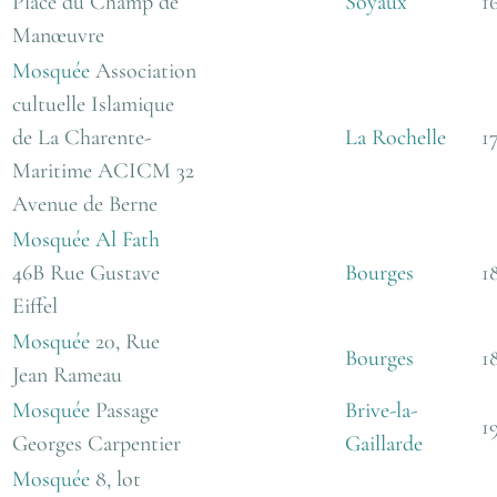
Place du Champ de
Soyaux
1
Manœuvre
Mosquée
Association
cultuelle Islamique
de La Charente-
La Rochelle
1
Maritime ACICM
32
Avenue de Berne
Mosquée Al Fath
46B Rue Gustave
Bourges
1
Eiffel
Mosquée
20, Rue
Bourges
1
Jean Rameau
Mosquée
Passage
Brive-la-
1
Georges Carpentier
Gaillarde
Mosquée
8, lot