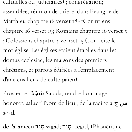
cultuelles ou judiciaires) ; congrégation;
assemblée; réunion de prière, dans Evangile de
Matthieu chapitre 16 verset 18- 1Corintiens
chapitre 16 verset 19; Romains chapitre 16 verset 5
; Colossiens chapitre 4 verrset 15 (pour cité le
mot église. Les églises étaient établies dans les
domus ecclesiae, les maisons des premiers
chrétiens, et parfois édifiées à l'emplacement
d'anciens lieux de culte païen)
Prosterner سَجَدَ‎ Sajada, rendre hommage,
honorer, saluer" Nom de lieu , de la racine س ج د
s-j-d.
de l'araméen סָגַד‎ sagád; סְגִד cegid, (Phonétique