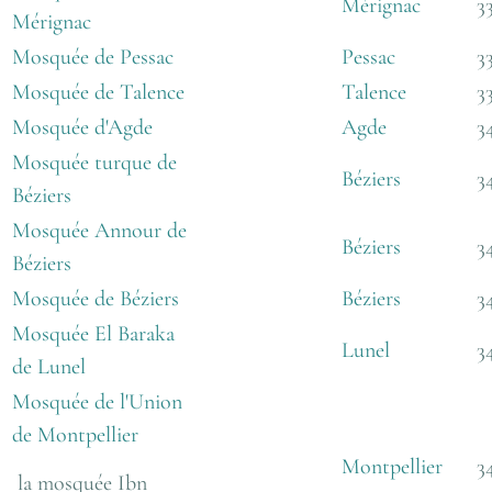
Mérignac
3
Mérignac
Mosquée de Pessac
Pessac
3
Mosquée de Talence
Talence
3
Mosquée d'Agde
Agde
3
Mosquée turque de
Béziers
3
Béziers
Mosquée Annour de
Béziers
3
Béziers
Mosquée de Béziers
Béziers
3
Mosquée El Baraka
Lunel
3
de Lunel
Mosquée de l'Union
de Montpellier
Montpellier
3
la mosquée Ibn