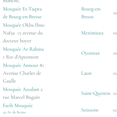
Blanche,
Mosquée Et-Taqwa
Bourg-en-
0
de Bourg-en-Bresse
Bresse
Mosquée
Okba Ibno
Nafaa
15 avenue du
Meximieux
0
docteur boyer
Mosquée Ar-Rahma
Oyonnax
0
1 Rte d'Apremont
Mosquée Annour
81
Avenue Charles de
Laon
0
Gaulle
Mosquée Assalam
2
Saint-Quentin
0
rue Marcel Bugain
Fatih
Mosquée
Soissons
0
50 Av. de Reims