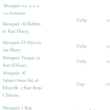
Mosquée
Badr 38 Av. de
Soissons
Pasly
Vichy
0
Mosquée Al-Rahma
61 Rue Fleury,
Mosquée El Hijra
61
Vichy
0
rue fleury
Mosquée Turque
32
Vichy
0
Rue d'Alsace
Mosquée Al
Salam
Omar ibn al-
Gap
0
Khattâb
5 Rue Beau
Château
Mosquée
7 Rue