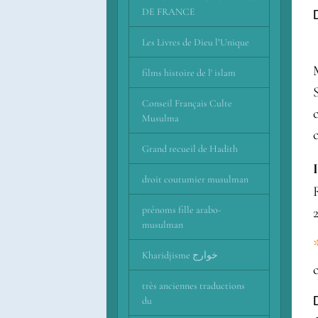
DE FRANCE
Les Livres de Dieu l’Unique
films histoire de l' islam
Conseil Français Culte
Musulma
Grand recueil de Hadith
droit coutumier musulman
prénoms fille arabo-
musulman
Kharidjisme خوارج
très anciennes traductions
du
Da