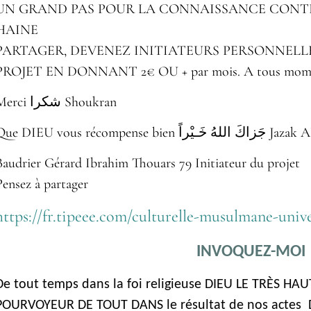
UN GRAND PAS POUR LA CONNAISSANCE CONTR
HAINE
PARTAGER, DEVENEZ INITIATEURS PERSONNELL
PROJET EN DONNANT 2€ OU + par mois. A tous momen
Merci شكرا Shoukran
Que DIEU vous récompense 
Baudrier Gérard Ibrahim Thouars 79 Initiateur du projet
Pensez à partager
https://fr.tipeee.com/culturelle-musulmane-univ
INVOQUEZ-MOI
De tout temps dans la foi religieuse DIEU LE TRÈS HAUT
POURVOYEUR DE TOUT DANS le résultat de nos actes