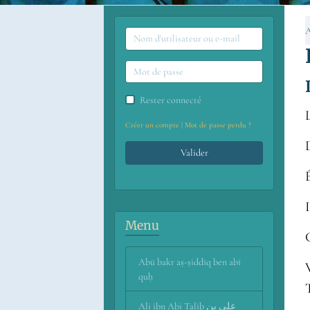
A
Rester connecté
Créer un compte
|
Mot de passe perdu ?
Valider
Menu
Abū bakr aṣ-ṣiddīq ben abī
quḥ
Ali ibn Abi Talib علي بن