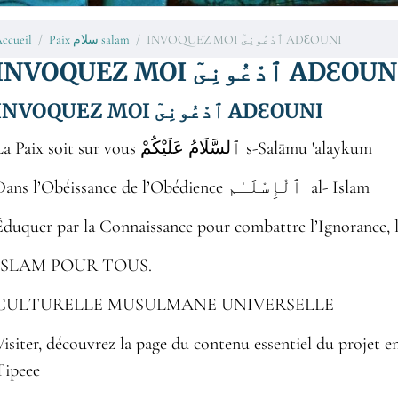
ccueil
Paix سلام salam
INVOQUEZ MOI ٱدْعُونِىٓ ADƐOUNI
INVOQUEZ MOI ٱدْعُونِىٓ ADƐO
INVOQUEZ MOI ٱدْعُونِىٓ ADƐOUNI
La Paix soit sur vous ٱلسَّلَامُ عَلَيْكُمْ‎ s-Salāmu 'alaykum
Dans l’Obéissance de l’Obédience ٱلْإِسْلَـٰم al- Islam
Éduquer par la Connaissance pour combattre l’Ignorance, l
ISLAM POUR TOUS.
CULTURELLE MUSULMANE UNIVERSELLE
Visiter, découvrez la page du contenu essentiel du projet e
Tipeee