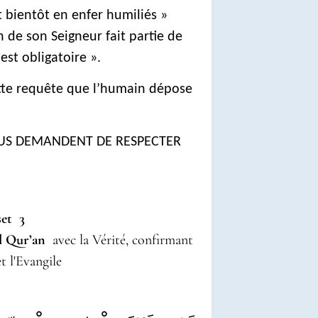
t bientôt en enfer humiliés »
n de son Seigneur fait partie de
 est obligatoire ».
ette requête que l’humain dépose
NOUS DEMANDENT DE RESPECTER
erset 3
ivre القُرْآن al Qur’an
avec la Vérité, confirmant
t l'Evangile