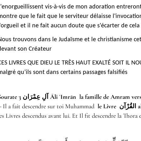
s'enorgueillissent vis-à-vis de mon adoration entreron
montre que le fait que le serviteur délaisse l'invocatio
l'orgueil et il ne fait aucun doute que s'écarter de cela
Nous trouvons dans le Judaïsme et le christianisme c
devant son Créateur
CES LIVRES QUE DIEU LE TRÈS HAUT EXALTÉ SOIT IL 
malgré qu’ils sont dans certains passages falsifiés
Sourate 3 آلِ عِمْرَان Āli ʿImrān la famille de Amram v
- Il a fait descendre sur toi Muhammad
le L
les Livres descendus avant lui. Et Il fit descendre la Thora e