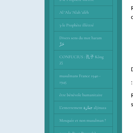
Al ‘Ala ‘Alah 'alèh
3-le Prophète illéttré
Divers sens du mot haram
حَرَّ
CONFUCIUS : 孔子 Kǒng
Zǐ
musulmans France 1940 -
1945
être bénévole humanitaire
L’enterrement جنازة aljinaza
Mosquée et non musulman ?