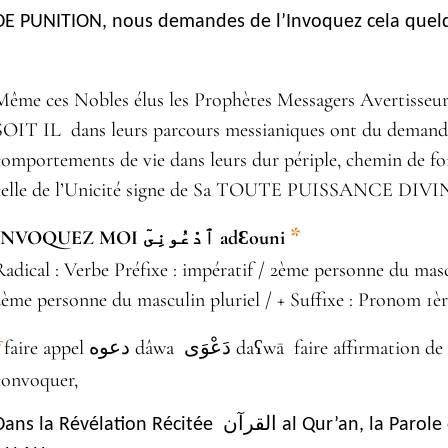
DE PUNITION, nous demandes de l’Invoquez cela quelqu
Même ces Nobles élus les Prophètes Messagers Averti
SOIT IL dans leurs parcours messianiques ont du demander
celle de l’Unicité signe de Sa TOUTE PUISSANCE DIVI
*
INVOQUEZ MOI ٱدْعُونِىٓ adƐouni
Radical : Verbe Préfixe : impératif / 2ème personne du masc
2ème personne du masculin pluriel / + Suffixe : Pronom 1èr
*
faire appel دعوه dâwa دَعْوَى daʕwā faire affirmation de réclamer دَعَا daʕā appeler,inviter,
convoquer,
ns la Révélation Récitée القرآن al Qur’an, la Parole de DIEU كلمة الله KALIMAT