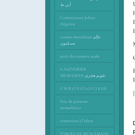
أبي ط
Convertisseur Julien-
Hégirien
savants musulmans عالِم
مسلمون
petit dictionnaire arabe
CALENDRIER
MUSULMAN تقويم هجري
C H R O N O L O G I E DE
liste de prénoms
monothéiste
conversion à l islam
PAROLE DE MUSULMANS