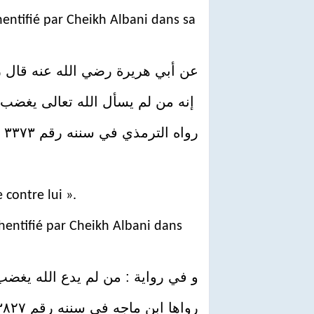
entifié par Cheikh Albani dans sa
عن أبي هريرة رضي الله عنه قال :
إنه من لم يسأل الله تعالى يغضب 
رواه الترمذي في سننه رقم ٣٣٧٣ و حسنه الشيخ الألباني في تحقيق سنن الترمذي
 contre lui ».
entifié par Cheikh Albani dans
و في رواية : من لم يدع الله يغضب
رواها ابن ماجه في سننه رقم ٣٨٢٧ و حسنها الشيخ الألباني في تحقيق سنن ابن ماجه