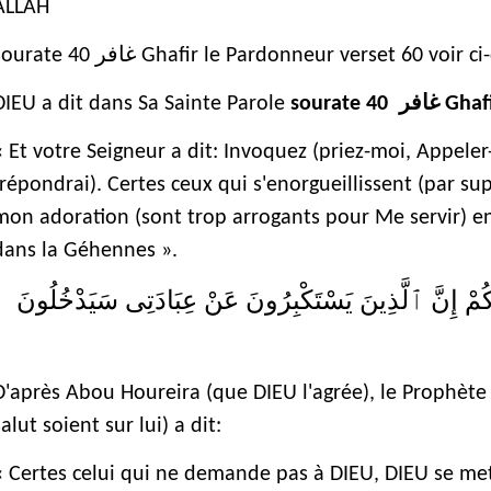
ALLAH
غافر
sourate 40
Ghafir le Pardonneur verset 60 voir ci-
غافر
DIEU a dit dans Sa Sainte Parole
sourate 40
Ghafi
« Et votre Seigneur a dit: Invoquez (priez-moi, Appele
(répondrai). Certes ceux qui s'enorgueillissent (par su
mon adoration (sont trop arrogants pour Me servir) en
dans la Géhennes ».
ُمْ إِنَّ ٱلَّذِينَ يَسْتَكْبِرُونَ عَنْ عِبَادَتِى سَيَدْخُلُونَ
D'après Abou Houreira (que DIEU l'agrée), le Prophète 
salut soient sur lui) a dit:
« Certes celui qui ne demande pas à DIEU, DIEU se met 