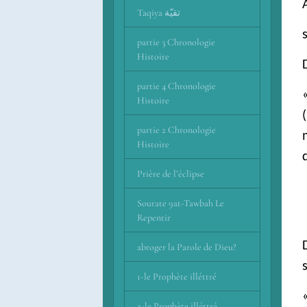
Taqiya تقيّة
partie 3 Chronologie
Histoire
partie 4 Chronologie
Histoire
partie 2 Chronologie
Histoire
Prière de l’éclipse
Sourate 9at-Tawbah Le
Repentir
abroger la Parole de Dieu?
1-le Prophète illéttré
2-le Prophète illéttré