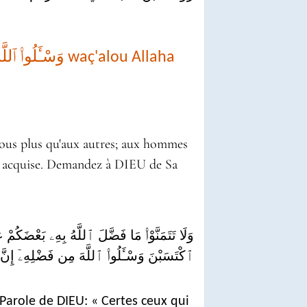
vous plus qu'aux autres; aux hommes
ont acquise. Demandez à DIEU de Sa
وَلَا تَتَمَنَّوْا۟ مَا فَضَّلَ ٱللَّهُ بِهِۦ بَعْضَكُم
ٱكْتَسَبْنَ وَسْـَٔلُوا۟ ٱللَّهَ مِن فَضْلِهِۦٓ إِنَّ
Parole de DIEU: « Certes ceux qui