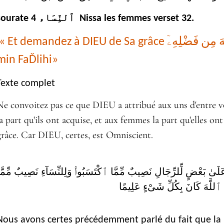
ٱلنِّسَاء
sourate 4
Nissa les femmes verset 32.
« Et demandez à DIEU de Sa grâce وَسْـَٔلُوا۟ ٱللَّهَ مِن فَضْلِهِۦٓ waç'alou Allaha
min FaĎlihi»
Texte complet
Ne convoitez pas ce que DIEU a attribué aux uns d'entre 
la part qu'ils ont acquise, et aux femmes la part qu'elles 
grâce. Car DIEU, certes, est Omniscient.
ْ عَلَىٰ بَعْضٍ لِّلرِّجَالِ نَصِيبٌ مِّمَّا ٱكْتَسَبُوا۟ وَلِلنِّسَآءِ نَصِيبٌ مِّمَّ
 ٱللَّهَ كَانَ بِكُلِّ شَىْءٍ عَلِيمًا
Nous avons certes précédemment parlé du fait que la 