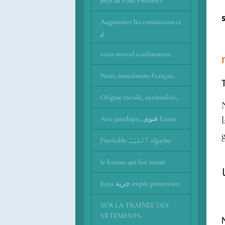
pays de Pout Pwene(t)
Augmenter les connaissances
زِ
virus mortel confinement
Nous, musulmans Français.
Origine raciale, nationalité,
Avis juridique, فتوى Fatwā
l'invisible ٱلْغَيْبُ alğaybo
le femme qui fait imam
ا
Jizya جزية impôt protection
SUR LA TRAÎNÉE DES
VÊTEMENTS