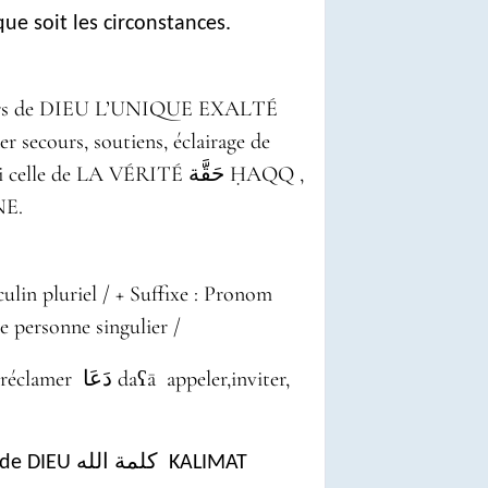
e soit les circonstances.
sseurs de DIEU L’UNIQUE EXALTÉ
 secours, soutiens, éclairage de
comportements de vie dans leurs dur périple, chemin de foi celle de LA VÉRITÉ حَقَّة ḤAQQ
,
NE.
ulin pluriel / + Suffixe : Pronom
e personne singulier /