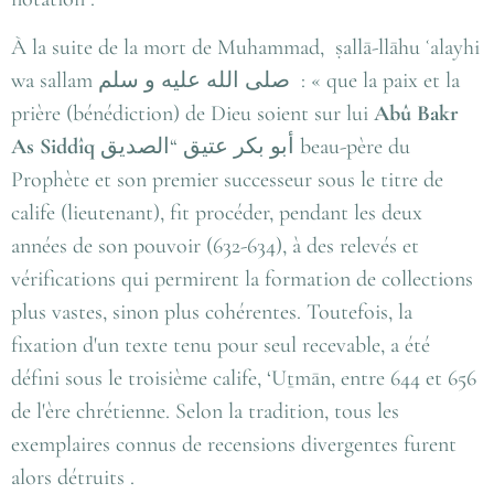
À la suite de la mort de Muhammad, ṣallā-llāhu ʿalayhi
wa sallam صلى الله عليه و سلم : « que la paix et la
prière (bénédiction) de Dieu soient sur lui
Abû Bakr
As Siddîq
أبو بكر عتيق “الصديق
beau-père du
Prophète et son premier successeur sous le titre de
calife (lieutenant), fit procéder, pendant les deux
années de son pouvoir (632-634), à des relevés et
vérifications qui permirent la formation de collections
plus vastes, sinon plus cohérentes. Toutefois, la
fixation d'un texte tenu pour seul recevable, a été
défini sous le troisième calife, ‘Uṯmān, entre 644 et 656
de l'ère chrétienne. Selon la tradition, tous les
exemplaires connus de recensions divergentes furent
alors détruits .