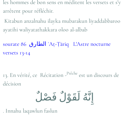
les hommes de bon sens en méditent les versets et s'y
arrêtent pour réfléchir.
Kitabun anzalnahu ilayka mubarakun liyaddabbaroo
ayatihi waliyatathakkara oloo al-albab
sourate 86 الطارق ʾAṭ-Ṭāriq L'Astre nocturne
versets 13-14
Prêche
13. En vérité, ce Récitation -
est un discours de
décision
إِنَّهُ لَقَوْلٌ فَصْلٌ
. Innahu laqawlun faslun