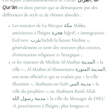
Qur’ān
en deux parties qui se démarquent par des
différences de style et de thèmes abordés :
Les sourates de La Mecque
مكة
Makka
,
antérieures à l'hégire
هجرة
hiǧraʰ, « immigration -
Exil vers يثربYathib la future Medine »,
généralement ce sont des sourates plus courtes,
d’orientation religieuse et liturgique ;
et les sourates de Médine
Al-Madīna
المدينة
« la
ville » ;
Al-Madīna al-Munawwara
المدينة المنورة
,
son nom officiel et qui se traduit par « la ville
illuminée »,
Madīnatu an-Nabî
ﻣﺩﯾﻨﺔ ﺍﻟﻨﺒﻲ
« la
ville du prophète », ou
Madīnatu Rasûl Allah
مدينة رسول الله
« la ville du Messager de DIEU
»), postérieures à l'hégire, plus longues et