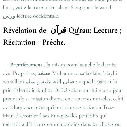
hafs
حفص
lecture orientale et 6 213 pour le warch
ورش
lecture occidentale.
Révélation de
قرآن
Qu'ran: Lecture ;
Récitation - Prêche.
-Premièrement
, la raison pour laquelle le dernier
des Prophètes,
محمّد
Muhammad ṣallā-llāhu ʿalayhi
wa sallam
صلى الله عليه و سلم
: « que la paix et la
prière (bénédiction) de DIEU soient sur lui » a eu pour
preuve de sa mission divine, entre autres miracles, celui
de l'éloquence, c'est qu'il est dans les voies du Très-
Haut d'accorder à ses Envoyés des pouvoirs qui
mettent à défi leurs contemporains dans les choses où