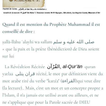
Quand il est mention du Prophète Muhammad il est
conseillé de dire :
ṣallā-llāhu ʿalayhi wa sallam صلى الله عليه و سلم
« que la paix et la prière (bénédiction) de Dieu soient
sur lui
La Révéaltion Récitée
القُرْآن
,
al-Qur’ān
quran
yatlaa قران يتلى récité, le mot par définition vient du
mot arabe tiré du verbe "kara'a" (القراءة)qui veut dire
(la lecture).. Mais, c'est un mot et un concepte propre a
l’Islam, il n'a jamais ete utilisé avant ou ailleurs, et ne
ne s’applique que pour la Parole sacrée de DIEU