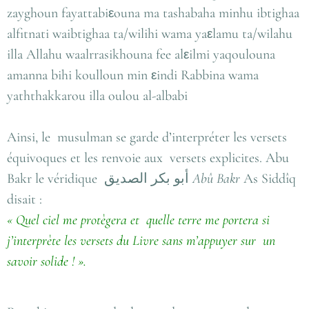
zayghoun fayattabi
ouna ma tashabaha minhu ibtighaa
ε
alfitnati waibtighaa ta/wilihi wama ya
lamu ta/wilahu
ε
illa Allahu waalrrasikhouna fee al
ilmi yaqoulouna
ε
amanna bihi koulloun min
indi Rabbina wama
ε
yaththakkarou illa oulou al-albabi
Ainsi, le musulman se garde d’interpréter les versets
équivoques et les renvoie aux versets explicites. Abu
Bakr le véridique أبو بكر الصديق
Abû Bakr
As Siddîq
disait :
« Quel ciel me protègera et quelle terre me portera si
j’interprète les versets du Livre sans m’appuyer sur un
savoir solide ! ».