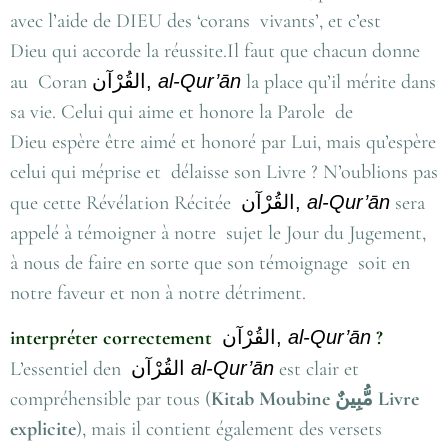
avec l’aide de DIEU des ‘corans vivants’, et c’est
Dieu qui accorde la réussite.Il faut que chacun donne
au Coran
القُرْآن
,
al-Qur’ān
la place qu’il mérite dans
sa vie. Celui qui aime et honore la Parole de
Dieu espère être aimé et honoré par Lui, mais qu’espère
celui qui méprise et délaisse son Livre ? N’oublions pas
que cette Révélation Récitée
القُرْآن
,
al-Qur’ān
sera
appelé à témoigner à notre sujet le Jour du Jugement,
à nous de faire en sorte que son témoignage soit en
notre faveur et non à notre détriment.
interpréter correctement
القُرْآن
,
al-Qur’ān
?
L’essentiel den
القُرْآن
al-Qur’ān
est clair et
compréhensible par tous (
Kitab Moubine
مُّبِينٌ
Livre
explicite
), mais il contient également des versets