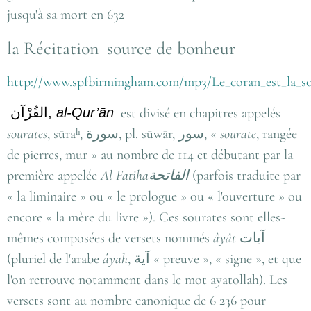
jusqu'à sa mort en 632
la Récitation source de bonheur
http://www.spfbirmingham.com/mp3/Le_coran_est_la_s
القُرْآن
,
al-Qur’ān
est divisé en chapitres appelés
sourates
,
sūraʰ, سورة, pl. sūwār, سور, «
sourate
, rangée
de pierres, mur »
au nombre de 114 et débutant par la
première appelée
Al Fatiha
الفاتحة
(parfois traduite par
« la liminaire » ou « le prologue » ou « l'ouverture » ou
encore « la mère du livre »). Ces sourates sont elles-
mêmes composées de versets nommés
âyât
آيات
(pluriel de l'arabe
âyah
,
آية
« preuve », « signe », et que
l'on retrouve notamment dans le mot ayatollah). Les
versets sont au nombre canonique de 6 236 pour