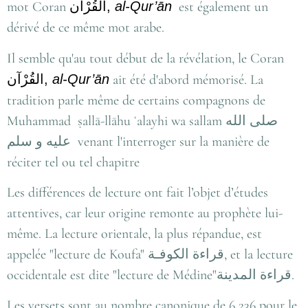
mot Coran
القُرْآن
,
al-Qur’ān
est également un
dérivé de ce même mot arabe.
Il semble qu'au tout début de la révélation, le Coran
القُرْآن
,
al-Qur’ān
ait été d'abord mémorisé. La
tradition parle même de certains compagnons de
Muhammad ṣallā-llāhu ʿalayhi wa sallam
صلى الله
عليه و سلم
venant l'interroger sur la manière de
réciter tel ou tel chapitre
Les différences de lecture ont fait l’objet d’études
attentives, car leur origine remonte au prophète lui-
même. La lecture orientale, la plus répandue, est
appelée "lecture de Koufa"
قراءة الكوفـة
, et la lecture
occidentale est dite "lecture de Médine"
قراءة المدينة
.
Les versets sont au nombre canonique de 6 236 pour le