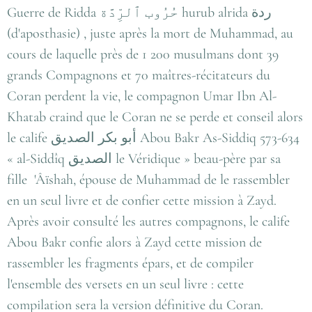
Guerre de Ridda حُرُوب ٱلرِّدَّة‎ hurub alrida ردة
(d'aposthasie) , juste après la mort de Muhammad, au
cours de laquelle près de 1 200 musulmans dont 39
grands Compagnons et 70 maîtres-récitateurs du
Coran perdent la vie, le compagnon Umar Ibn Al-
Khatab craind que le Coran ne se perde et conseil alors
le calife أبو بكر الصديق Abou Bakr As-Siddiq 573-634
« al-Siddîq الصديق le Véridique » beau-père par sa
fille 'Âïshah, épouse de Muhammad de le rassembler
en un seul livre et de confier cette mission à Zayd.
Après avoir consulté les autres compagnons, le calife
Abou Bakr confie alors à Zayd cette mission de
rassembler les fragments épars, et de compiler
l'ensemble des versets en un seul livre : cette
compilation sera la version définitive du Coran.