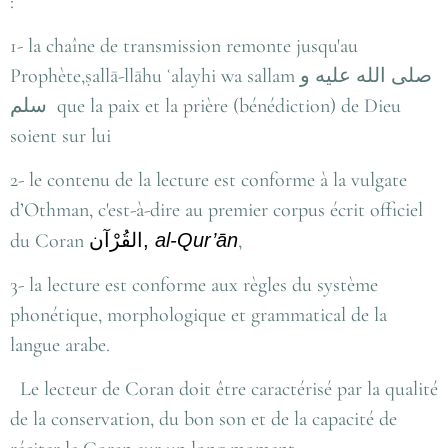
:
1- la chaîne de transmission remonte jusqu'au
Prophète,ṣallā-llāhu ʿalayhi wa sallam
صلى الله عليه و
سلم
que la paix et la prière (bénédiction) de Dieu
soient sur lui
2- le contenu de la lecture est conforme à la vulgate
d’Othman, c'est-à-dire au premier corpus écrit officiel
du Coran
القُرْآن
,
al-Qur’ān
,
3- la lecture est conforme aux règles du système
phonétique, morphologique et grammatical de la
langue arabe.
Le lecteur de Coran doit être caractérisé par la qualité
de la conservation, du bon son et de la capacité de