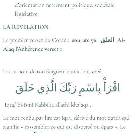
d’orientation nettement politique, sociétale,
législative.
LA REVELATION
Le premier verset du Coran :
sourate 96
العلق
Al-
Alaq
l'Adhérence verset 1
Lis au nom de ton Seigneur qui a tout créé,
اقْرَأْ بِاسْمِ رَبِّكَ الَّذِي خَلَقَ
Iqra/ bi-ismi Rabbika allathi khalaqa..
Le mot rendu par lire est iqra', dérivé du mot qara'a qui
signifie « rassembler ce qui est dispersé ou épars ». Le