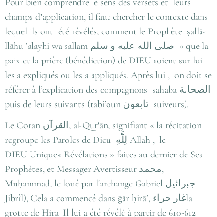
Pour bien comprendre le sens des versets et leurs
champs d’application, il faut chercher le contexte dans
lequel ils ont été révélés, comment le Prophète ṣallā-
llāhu ʿalayhi wa sallam صلى الله عليه و سلم « que la
paix et la prière (bénédiction) de DIEU soient sur lui
les a expliqués ou les a appliqués. Après lui , on doit se
référer à l’explication des compagnons sahaba
الصحابة
puis de leurs suivants (tabi’oun تابعون suiveurs).
Le Coran
القرآن, al-Qur'ān, signifiant « la récitation
regroupe les Paroles de Dieu لِلَّهِ Allah , le
DIEU Unique« Révélations » faites au dernier de Ses
Prophètes, et Messager Avertisseur
محمد
,
Muḥammad, le loué par l'archange Gabriel جبرائيل
Jibrîl), Cela a commencé dans ḡār ḥirā
ʾ
,
غار حراء
la
grotte de Hira .Il lui a été révélé à partir de 610-612