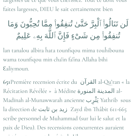
faites largesses, DIEU le sait certainement bien
لَن تَنَالُوا۟ ٱلْبِرَّ حَتَّىٰ تُنفِقُوا۟ مِمَّا تُحِبُّونَ وَمَا
تُنفِقُوا۟ مِن شَىْءٍ فَإِنَّ ٱللَّهَ بِهِۦ عَلِيمٌ
lan tanalou albira ĥata tounfiqou mima touĥibouna
wama tounfiqou min cha'in fa'îna Allaha bihi
Ɛaliymoun.
651
Première recension écrite du القرآن al-Qu’ran « la
Récitation Révélée » à Médine المدينة المنورة‎ al-
Madīnah al-Munawwarah ancienne يَثْرِب Yathrib sous
la direction de زيد بن ثابت Zayd ibn Thâbit 611-665
scribe personnel de Muhammad‎ (sur lui le salut et la
paix de Dieu). Des recensions concurrentes auraient