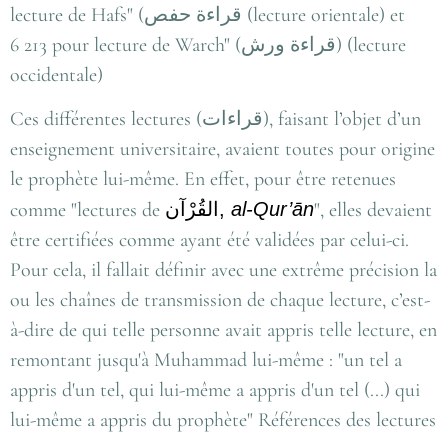
lecture de Hafs" (
قراءة حفص
(lecture orientale) et
6 213 pour lecture de Warch" (
قراءة ورش
) (lecture
occidentale)
Ces différentes lectures (
قراءات
), faisant l’objet d’un
enseignement universitaire, avaient toutes pour origine
le prophète lui-même. En effet, pour être retenues
comme "lectures de
القُرْآن
,
al-Qur’ān
", elles devaient
être certifiées comme ayant été validées par celui-ci.
Pour cela, il fallait définir avec une extrême précision la
ou les chaînes de transmission de chaque lecture, c’est-
à-dire de qui telle personne avait appris telle lecture, en
remontant jusqu'à Muhammad lui-même : "un tel a
appris d'un tel, qui lui-même a appris d'un tel (...) qui
lui-même a appris du prophète" Références des lectures