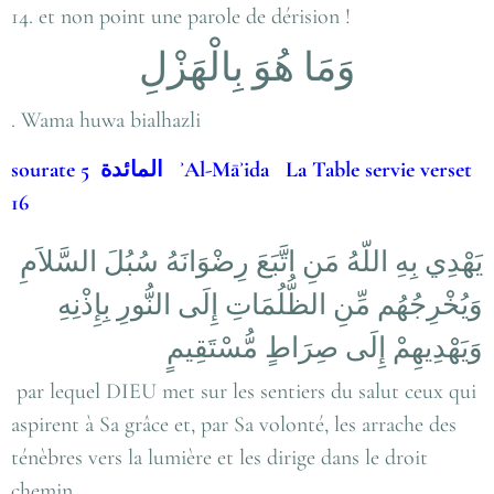
14. et non point une parole de dérision !
وَمَا هُوَ بِالْهَزْلِ
. Wama huwa bialhazli
sourate 5 المائدة ʾAl-Māʾida La Table servie verset
16
يَهْدِي بِهِ اللّهُ مَنِ اتَّبَعَ رِضْوَانَهُ سُبُلَ السَّلاَمِ
وَيُخْرِجُهُم مِّنِ الظُّلُمَاتِ إِلَى النُّورِ بِإِذْنِهِ
وَيَهْدِيهِمْ إِلَى صِرَاطٍ مُّسْتَقِيمٍ
par lequel DIEU met sur les sentiers du salut ceux qui
aspirent à Sa grâce et, par Sa volonté, les arrache des
ténèbres vers la lumière et les dirige dans le droit
chemin.