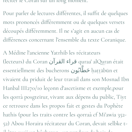
réciter le Coran sur un long moment.
Pour parler de lectures différentes, il suffit de quelques
mots prononcés différemment ou de quelques versets
découpés différemment. Il ne s’agit en aucun cas de
différences concernant l’ensemble du texte Coranique.
A Médine l'ancienne Yatrhib les récitateurs
(lecteurs) du Coran قراء القرآن quraa' alQuran était
essentiellment des bucherons حَطَّابُون‎ ḥaṭṭābūn et
vivaient du priduit de leur travail dans son Mosnad Ibn
Hanbal III270/10 leçonn d'ascetisme et exemple,pour
les qorrà posgteirur, vivant aux dépens du public, Tiyt
ce retrouve dans les propos fait et gestes du Pophète
hathis (pour les traits contre les qorraà cf Mi'awia 352-
52) Abou Horaira récitateur du Coran, devait selbke t-