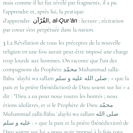
mais comme il lui fut révélé par fragments, il a pu
l'apprendre et, après lui, la pratique
d'apprendre
القُرْآن
,
al-Qur’ān
: lecture ; récitation
par coeur s'est perpétuée dans la nation.
3
La Révélation de tous les préceptes de la nouvelle
religion en une fois aurait peut-être imposé une charge
trop lourde aux hommes. On raconte que l'un des
compagnons du Prophète
محمّد
Muhammad ṣallā-
llāhu ʿalayhi wa sallam
صلى الله عليه و سلم
: « que la
paix et la prière (bénédiction) de Dieu soient sur lui » a
dit : "Dieu a eu pour nous toutes les bontés ; nous
étions idolâtres, et si le Prophète de Dieu
محمّد
Muhammad ṣallā-llāhu ʿalayhi wa sallam
صلى الله
عليه و سلم
: « que la paix et la prière (bénédiction) de
Dieu soient sur lui » nous avait imposé à la fois tous