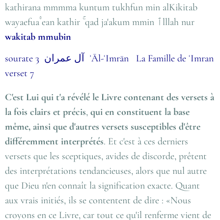
kathirana mmmma kuntum tukhfun min alKikitab
wayaefua۟ ean kathir ۚ qad ja'akum mmin ٱlllah nur
wakitab
mmubin
sourate 3 آل عمران ʾĀl-ʿImrān La Famille de ʿImran
verset 7
C'est Lui qui t'a révélé le Livre contenant des versets à
la fois clairs et précis
,
qui en constituent la base
même, ainsi que d'autres versets susceptibles d'être
différemment interprétés
. Et c'est à ces derniers
versets que les sceptiques, avides de discorde, prêtent
des interprétations tendancieuses, alors que nul autre
que Dieu n'en connaît la signification exacte. Quant
aux vrais initiés, ils se contentent de dire : «Nous
croyons en ce Livre, car tout ce qu'il renferme vient de