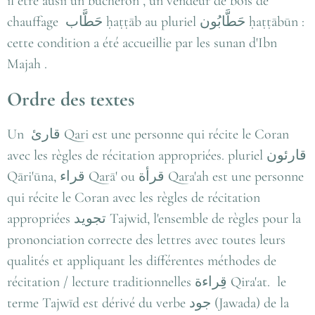
il être ausii un bûcheron , un vendeur de bois de
chauffage حَطَّاب ḥaṭṭāb au pluriel حَطَّابُون‎ ḥaṭṭābūn :
cette condition a été accueillie par les sunan d'Ibn
Majah .
Ordre des textes
Un قارئ Qari est une personne qui récite le Coran
avec les règles de récitation appropriées. pluriel قارئون
Qāri'ūna, قراء Qarā' ou قرأة Qara'ah est une personne
qui récite le Coran avec les règles de récitation
appropriées تجويد Tajwid, l'ensemble de règles pour la
prononciation correcte des lettres avec toutes leurs
qualités et appliquant les différentes méthodes de
récitation / lecture traditionnelles قِراءة Qira'at. le
terme Tajwīd est dérivé du verbe جود (Jawada) de la