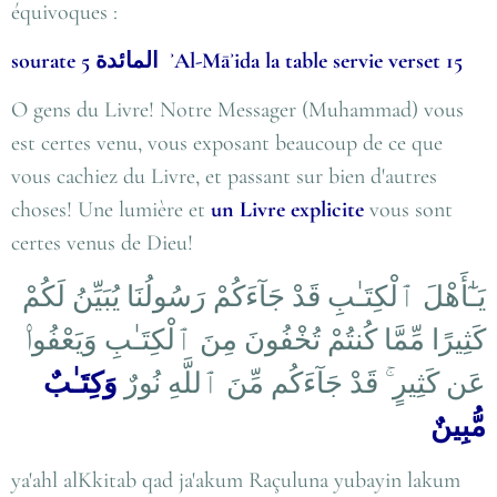
équivoques :
sourate 5 المائدة ʾAl-Māʾida la table servie verset 15
O gens du Livre! Notre Messager (Muhammad) vous
est certes venu, vous exposant beaucoup de ce que
vous cachiez du Livre, et passant sur bien d'autres
choses! Une lumière et
un Livre explicite
vous sont
certes venus de Dieu!
يَـٰٓأَهْلَ ٱلْكِتَـٰبِ قَدْ جَآءَكُمْ رَسُولُنَا يُبَيِّنُ لَكُمْ
كَثِيرًا مِّمَّا كُنتُمْ تُخْفُونَ مِنَ ٱلْكِتَـٰبِ وَيَعْفُوا۟
وَكِتَـٰبٌ
قَدْ جَآءَكُم مِّنَ ٱللَّهِ نُورٌ
ۚ
عَن كَثِيرٍ
مُّبِينٌ
ya'ahl alKkitab qad ja'akum Raçuluna yubayin lakum