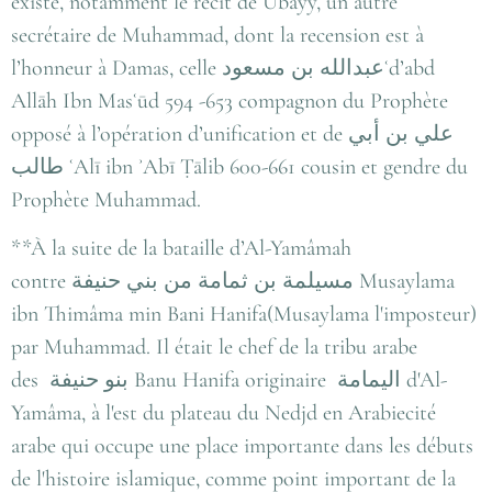
existé, notamment le récit de Ubayy, un autre
secrétaire de Muhammad, dont la recension est à
l’honneur à Damas, celle عبدالله بن مسعودʿd’abd
Allāh Ibn Masʿūd 594 -653 compagnon du Prophète
opposé à l’opération d’unification et de علي بن أبي
طالب ʿAlī ibn ʾAbī Ṭālib 600-661 cousin et gendre du
Prophète Muhammad.
**À la suite de la bataille d’Al-Yamâmah
contre مسيلمة بن ثمامة من بني حنيفة Musaylama
ibn Thimâma min Bani Hanifa(Musaylama l'imposteur)
par Muhammad. Il était le chef de la tribu arabe
des بنو حنيفة Banu Hanifa originaire اليمامة d'Al-
Yamâma, à l'est du plateau du Nedjd en Arabiecité
arabe qui occupe une place importante dans les débuts
de l'histoire islamique, comme point important de la