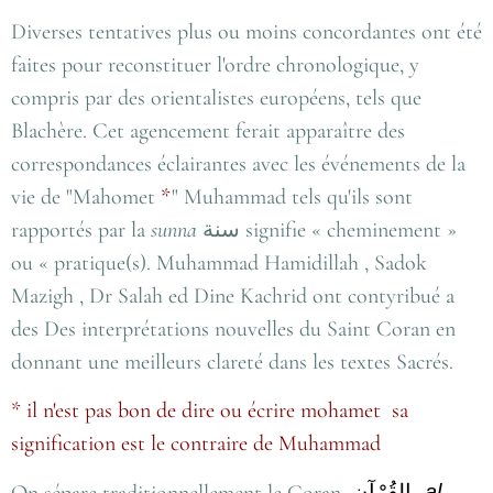
Diverses tentatives plus ou moins concordantes ont été
faites pour reconstituer l'ordre chronologique, y
compris par des orientalistes européens, tels que
Blachère. Cet agencement ferait apparaître des
correspondances éclairantes avec les événements de la
vie de "Mahomet
*
" Muhammad tels qu'ils sont
rapportés par la
sunna
سنة
signifie « cheminement »
ou « pratique(s). Muhammad Hamidillah , Sadok
Mazigh , Dr Salah ed Dine Kachrid ont contyribué a
des Des interprétations nouvelles du Saint Coran en
donnant une meilleurs clareté dans les textes Sacrés.
*
il n'est pas bon de dire ou écrire mohamet sa
signification est le contraire de Muhammad
On sépare traditionnellement le Coran
القُرْآن
,
al-