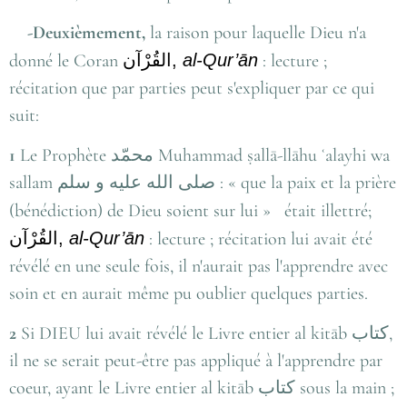
-Deuxièmement,
la raison pour laquelle Dieu n'a
donné le Coran
القُرْآن
,
al-Qur’ān
: lecture ;
récitation que par parties peut s'expliquer par ce qui
suit:
1
Le Prophète
محمّد
Muhammad ṣallā-llāhu ʿalayhi wa
sallam
صلى الله عليه و سلم
: « que la paix et la prière
(bénédiction) de Dieu soient sur lui » était illettré;
القُرْآن
,
al-Qur’ān
: lecture ; récitation lui avait été
révélé en une seule fois, il n'aurait pas l'apprendre avec
soin et en aurait même pu oublier quelques parties.
2
Si DIEU lui avait révélé le Livre entier al kitāb
كتاب
,
il ne se serait peut-être pas appliqué à l'apprendre par
coeur, ayant le Livre entier al kitāb
كتاب
sous la main ;