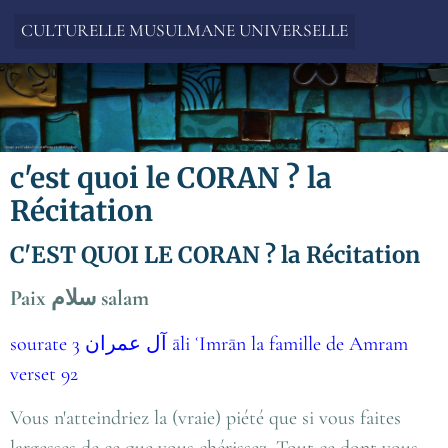
CULTURELLE MUSULMANE UNIVERSELLE
c'est quoi le CORAN ? la
Récitation
C'EST QUOI LE CORAN ? la Récitation
Paix سلام salam
sourate 3 آل عمران āli ʿImrān la famille de Amram
verset 92
Vous n'atteindriez la (vraie) piété que si vous faites
largesses de ce que vous chérissez. Tout ce dont vous