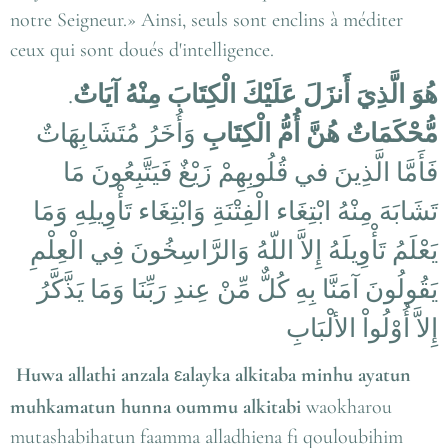
notre Seigneur.» Ainsi, seuls sont enclins à méditer
ceux qui sont doués d'intelligence.
.
هُوَ الَّذِيَ أَنزَلَ عَلَيْكَ الْكِتَابَ مِنْهُ آيَاتٌ
مُّحْكَمَاتٌ
هُنَّ أُمُّ الْكِتَابِ
وَأُخَرُ مُتَشَابِهَاتٌ
فَأَمَّا الَّذِينَ في قُلُوبِهِمْ زَيْغٌ فَيَتَّبِعُونَ مَا
تَشَابَهَ مِنْهُ ابْتِغَاء الْفِتْنَةِ وَابْتِغَاء تَأْوِيلِهِ وَمَا
يَعْلَمُ تَأْوِيلَهُ إِلاَّ اللّهُ وَالرَّاسِخُونَ فِي الْعِلْمِ
يَقُولُونَ آمَنَّا بِهِ كُلٌّ مِّنْ عِندِ رَبِّنَا وَمَا يَذَّكَّرُ
إِلاَّ أُوْلُواْ الألْبَابِ
Huwa allathi anzala
alayka alkitaba minhu ayatun
ε
muhkamatun hunna oummu alkitabi
waokharou
mutashabihatun faamma alladhiena fi qouloubihim