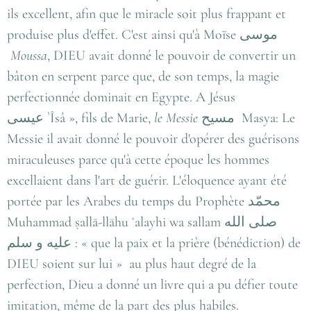
ils excellent, afin que le miracle soit plus frappant et
produise plus d'effet. C'est ainsi qu'à Moïse
موسى
Moussa
, DIEU avait donné le pouvoir de convertir un
bâton en serpent parce que, de son temps, la magie
perfectionnée dominait en Egypte. A Jésus
عيسى
`Îsâ », fils de Marie,
le Messie
مسيح
Masya: Le
Messie il avait donné le pouvoir d'opérer des guérisons
miraculeuses parce qu'à cette époque les hommes
excellaient dans l'art de guérir. L'éloquence ayant été
portée par les Arabes du temps du Prophète
محمّد
Muhammad ṣallā-llāhu ʿalayhi wa sallam
صلى الله
عليه و سلم
: « que la paix et la prière (bénédiction) de
DIEU soient sur lui » au plus haut degré de la
perfection, Dieu a donné un livre qui a pu défier toute
imitation, même de la part des plus habiles.