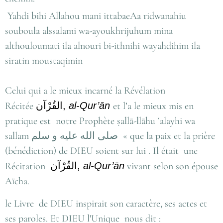
Yahdi bihi Allahou mani ittabaeAa ridwanahiu
souboula alssalami wa-ayoukhrijuhum mina
althouloumati ila alnouri bi-ithnihi wayahdihim ila
siratin moustaqimin
Celui qui a le mieux incarné la Révélation
Récitée
القُرْآن
,
al-Qur’ān
et l’a le mieux mis en
pratique est notre Prophète ṣallā-llāhu ʿalayhi wa
sallam صلى الله عليه و سلم « que la paix et la prière
(bénédiction) de DIEU soient sur lui . Il était une
Récitation
القُرْآن
,
al-Qur’ān
vivant selon son épouse
Aïcha.
le Livre de DIEU inspirait son caractère, ses actes et
ses paroles. Et DIEU l'Unique nous dit :