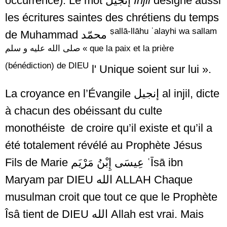
occurrence). Le mot
إنجيل
Injil
désigne aussi
les écritures saintes des chrétiens du temps
ṣallā-llāhu ʿalayhi wa sallam
de Muhammad
محمّد
صلى الله عليه و سلم
« que la paix et la prière
(bénédiction) de DIEU
l' Unique soient sur lui ».
La croyance en l’Évangile
إنجيل
al injil, dicte
à chacun des obéissant du culte
monothéiste de croire qu’il existe et qu’il a
été totalement révélé au Prophète
Jésus
Fils de Marie عِيسَى إِبْنُ مَرْيَم ʿĪsā ibn
Maryam
par
DIEU
الله
ALLAH
Chaque
musulman croit que tout ce que le Prophète
Îsâ tient de DIEU
الله
Allah est vrai. Mais