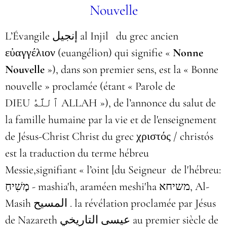
Nouvelle
L’Évangile إنجيل al Injil du grec ancien
εὐαγγέλιον (euangélion) qui signifie «
Nonne
Nouvelle
»), dans son premier sens, est la « Bonne
nouvelle » proclamée (étant « Parole de
DIEU ٱللَّهُ ALLAH »), de l’annonce du salut de
la famille humaine par la vie et de l'enseignement
de Jésus-Christ Christ du grec χριστός / christós
est la traduction du terme hébreu
Messie,signifiant « l’oint [du Seigneur de l'hébreu:
מָשִׁיחַ - mashia'h, araméen meshi'ha משיחא, Al-
Masih المسيح . la révélation proclamée par Jésus
de Nazareth عيسى التاريخي au premier siècle de