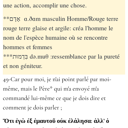
une action, accomplir une chose.
**אָדָם ɑ.ðɑm masculin Homme/Rouge terre
rouge terre glaise et argile: créa l'homme le
nom de l'espèce humaine où se rencontre
hommes et femmes
***בִּדְמוּת də.muθ :ressemblance par la pureté
et non géniteur.
49-Car pour moi, je n'ai point parlé par moi-
même, mais le Père* qui m'a envoyé m'a
commandé lui-même ce que je dois dire et
comment je dois parler ;
Ὅτι ἐγὼ ἐξ ἐμαυτοῦ οὐκ ἐλάλησα: ἀλλ’ ὁ