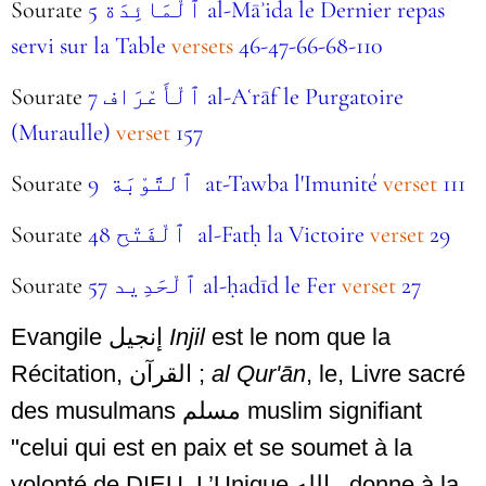
Sourate
5 ٱلْمَائِدَة al-Māʾida le Dernier repas
servi sur la Table
versets
46-47-66-68-110
Sourate
7 ٱلْأَعْرَاف al-Aʿrāf le Purgatoire
(Muraulle)
verset
157
Sourate
9 ٱلتَّوْبَة at-Tawba l'Imunité
verset
111
Sourate
48 ٱلْفَتْح al-Fatḥ la Victoire
verset
29
Sourate
57 ٱلْحَدِيد al-ḥadīd le Fer
verset
27
Evangile
إنجيل
Injil
est le nom que la
Récitation,
القرآن
;
al Qur'ān
, le, Livre sacré
des musulmans
مسلم
muslim signifiant
"celui qui est en paix et se soumet à la
volonté de DIEU, L’Unique
الله
. donne à la