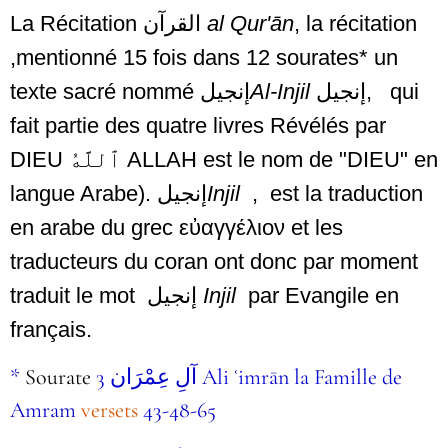
La Récitation
القرآن
al Qur'ān
, la récitation
,mentionné 15 fois dans 12 sourates* un
texte sacré nommé
إنجيل
Al-Injil
إنجيل
, qui
fait partie des quatre livres Révélés par
DIEU ٱللَّهُ ALLAH est le nom de "DIEU" en
langue Arabe).
إنجيل
Injil
, est la traduction
en arabe du grec εὐαγγέλιον et les
traducteurs du coran ont donc par moment
traduit le mot
إنجيل
Injil
par Evangile en
français.
*
Sourate
3 آلِ عِمْرَان Ali ʿimrān la Famille de
Amram
versets
43-48-65