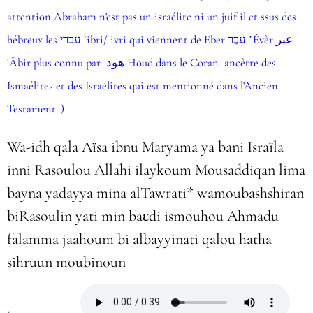
attention Abraham n'est pas un israélite ni un juif il et ssus des
hébreux les עברי `ibri/ ivri qui viennent de Eber עֵבֶר ʽÉvèr عبر
ʿĀbir plus connu par هود Houd dans le Coran ancêtre des
Ismaélites et des Israélites qui est mentionné dans l'Ancien
Testament. )
Wa-idh qala Aïsa ibnu Maryama ya bani Israïla
inni Rasoulou Allahi ilaykoum Mousaddiqan lima
bayna yadayya mina alTawrati* wamoubashshiran
biRasoulin yati min baεdi ismouhou Ahmadu
falamma jaahoum bi albayyinati qalou hatha
sihruun moubinoun