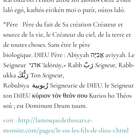
laló egó, kathós eírikén moi o patír, oútos laló.
*Père Père du fait de Sa création Créateur et
source de la vie, le Créateur du ciel, de la terre et
de toutes choses. Sans être le père
biologique. DIEU Père : Abiyyah אֲבִיָּה aviyyah. Le
Seigneur אדני 'ădōnāy,» Rabb رَبّ
Seigneur
,
Rabb-
ukka رَبُّكَ Ton
Seigneur
,
Robubiya رُبوبية Seigneurie de DIEU. le Seigneur
ton DiIEU κύριον τὸν θεόν σου Kurios ho Théos
soû ; est Dominum Deum tuum.
voir :
http://lamosquedethouars.e-
monsite.com/pages/le-ou-les-fils-de-dieu-1.html