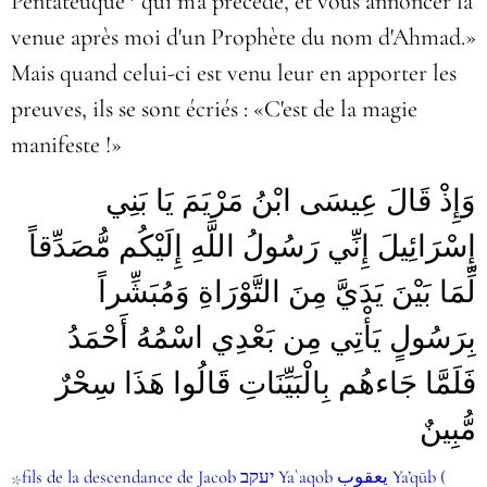
Pentateuque* qui m'a précédé, et vous annoncer la
venue après moi d'un Prophète du nom d'Ahmad.»
Mais quand celui-ci est venu leur en apporter les
preuves, ils se sont écriés : «C'est de la magie
manifeste !»
وَإِذْ قَالَ عِيسَى ابْنُ مَرْيَمَ يَا بَنِي
إِسْرَائِيلَ إِنِّي رَسُولُ اللَّهِ إِلَيْكُم مُّصَدِّقاً
لِّمَا بَيْنَ يَدَيَّ مِنَ التَّوْرَاةِ وَمُبَشِّراً
بِرَسُولٍ يَأْتِي مِن بَعْدِي اسْمُهُ أَحْمَدُ
فَلَمَّا جَاءهُم بِالْبَيِّنَاتِ قَالُوا هَذَا سِحْرٌ
مُّبِينٌ
fils de la descendance de Jacob יעקב Ya`aqob يعقوب Ya’qūb (
*