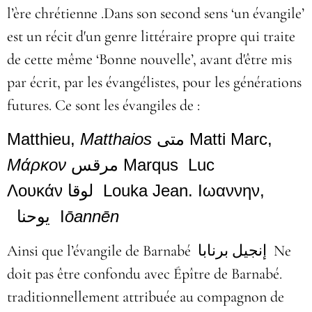
l’ère chrétienne .Dans son second sens ‘un évangile’
est un récit d'un genre littéraire propre qui traite
de cette même ‘Bonne nouvelle’, avant d'être mis
par écrit, par les évangélistes, pour les générations
futures. Ce sont les évangiles de :
Matthieu,
Matthaios
متى
Matti Marc,
Μάρκον
مرقس
Marqus Luc
Λουκάν
لوقا
Louka
Jean. Ιωαννην,
يوحنا
I
ōannēn
Ainsi que l’évangile de Barnabé
إنجيل برنابا
Ne
doit pas être confondu avec Épître de Barnabé.
traditionnellement attribuée au compagnon de