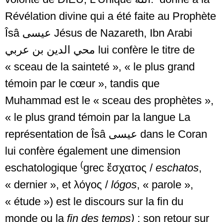
Révélation divine qui a été faite au Prophète
Îsâ
عيسى
Jésus de Nazareth, Ibn Arabi
محي الدين بن عربي
lui confère le titre de
« sceau de la sainteté », « le plus grand
témoin par le cœur », tandis que
Muhammad est le « sceau des prophètes »,
« le plus grand témoin par la langue La
représentation de Îsâ
عيسى
dans le Coran
lui confère également une dimension
(
eschatologique
grec ἔσχατος /
eschatos
,
« dernier », et λόγος /
lógos
, « parole »,
« étude ») est le discours sur la fin du
monde ou la
fin des temps)
: son retour sur