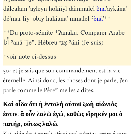
d݁alealam 'ayleyn hokiiyl d݁ammalel
ĕnā
'ayk݁ana'
d݁e'mar liy 'obiy hakiana' mmalel ʾ
ĕnā
'**
**Du proto-sémite *ʔanāku. Comparer Arabe
أَنَا‎ ʾanā "je", Hébreu אֲנִי‎ ʾănî (Je suis)
*voir note ci-dessus
50- et je sais que son commandement est la vie
éternelle. Ainsi donc, les choses dont je parle, j'en
parle comme le Père* me les a dites.
Καὶ οἶδα ὅτι ἡ ἐντολὴ αὐτοῦ ζωὴ αἰώνιός
ἐστιν: ἃ οὖν λαλῶ ἐγώ, καθὼς εἴρηκέν μοι ὁ
πατήρ, οὕτως λαλῶ.
Kaí oída óti i entolí aftoú zoí aióniós estin: á oún