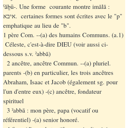
ˁăḇū-. Une forme courante montre imālā :
איבא‏. certaines formes sont écrites avec le "p"
emphatique au lieu de "b".
1 père Com. --(a) des humains Communs. (a.1)
Céleste, c'est-à-dire DIEU (voir aussi ci-
dessous s.v. ˀabbā)
2 ancêtre, ancêtre Commun. --(a) pluriel.
parents -(b) en particulier, les trois ancêtres
Abraham, Isaac et Jacob (également sg. pour
l'un d'entre eux) -(c) ancêtre, fondateur
spirituel
3 ˀabbā : mon père, papa (vocatif ou
référentiel) -(a) senior honoré.