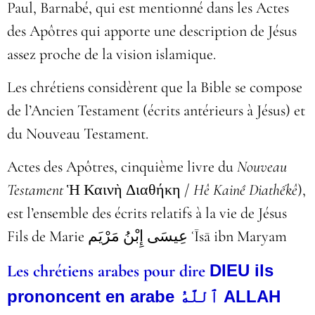
Paul, Barnabé, qui est mentionné dans les Actes
des Apôtres qui apporte une description de Jésus
assez proche de la vision islamique.
Les chrétiens considèrent que la
Bible se compose
de l’Ancien Testament (écrits antérieurs à Jésus) et
du Nouveau Testament.
Actes des Apôtres, cinquième livre du
Nouveau
Testament
Ἡ Καινὴ Διαθήκη /
Hê Kainề Diathếkê
),
est l’ensemble des écrits relatifs à la vie de Jésus
Fils de Marie عِيسَى إِبْنُ مَرْيَم ʿĪsā ibn Maryam
Les chrétiens arabes pour dire
DIEU ils
prononcent en arabe ٱللَّهُ ALLAH