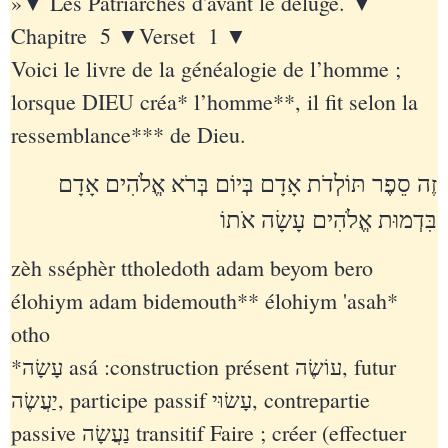
»▼ Les Patriarches d'avant le déluge. ▼
Chapitre 5 ▼Verset 1 ▼
Voici le livre de la généalogie de l’homme ;
lorsque DIEU créa* l’homme**, il fit selon la
ressemblance*** de Dieu.
ה סֵפֶר תּוֹלְדֹת אָדָם בְּיוֹם בְּרֹא אֱלֹהִים אָדָם
זֶ
בִּדְמוּת אֱלֹהִים עָשָׂה אֹתוֹ
zèh sséphèr ttholedoth adam beyom bero
élohiym adam bidemouth** élohiym 'asah*
otho
*עָשָׂה asá :construction présent עוֹשֶׂה‎, futur
יַעֲשֶׂה‎, participe passif עָשׂוּי‎, contrepartie
passive נַעֲשָׂה‎ transitif Faire ; créer (effectuer