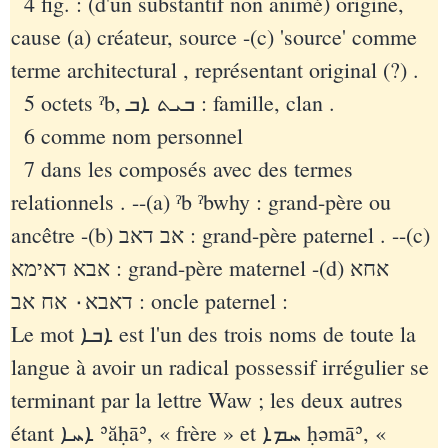
4 fig. : (d'un substantif non animé) origine,
cause (a) créateur, source -(c) 'source' comme
terme architectural , représentant original (?) .
5 octets ˀb, ܒܝܬ ܐܒ‏ : famille, clan .
6 comme nom personnel
7 dans les composés avec des termes
relationnels . --(a) ˀb ˀbwhy : grand-père ou
ancêtre -(b) אב דאב‏ : grand-père paternel . --(c)
אבא דאימא‏ : grand-père maternel -(d) אחא
דאבא٠ אח אב‏ : oncle paternel :
Le mot ܐܒܐ est l'un des trois noms de toute la
langue à avoir un radical possessif irrégulier se
terminant par la lettre Waw ; les deux autres
étant ܐܚܐ‎ ʾăḥāʾ, « frère » et ܚܡܐ‎ ḥəmāʾ, «