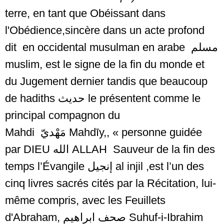
terre, en tant que Obéissant dans
l'Obédience,sincère dans un acte profond
dit en occidental musulman en arabe مسلم
muslim, est le signe de la fin du monde et
du Jugement dernier tandis que beaucoup
de hadiths
حديث
le présentent comme le
principal compagnon du
Mahdi
مَهْديّ
Mahdīy,, « personne guidée
par DIEU
الله
ALLAH Sauveur de la fin des
temps l’Évangile
إنجيل
al injil ,est l’un des
cinq livres sacrés cités par la Récitation, lui-
même compris, avec les Feuillets
d'Abraham,
صحف ابراهيم
Suhuf-i-Ibrahim