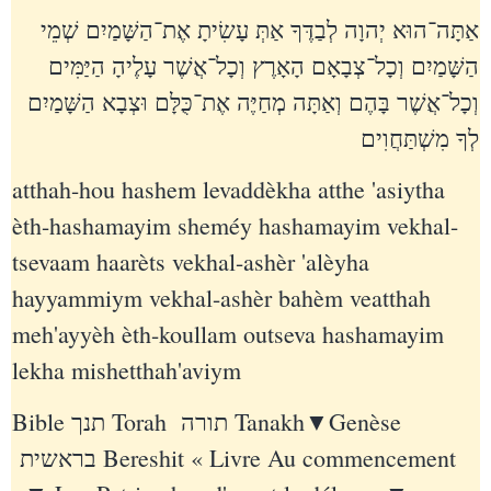
אַתָּה־הוּא יְהוָה לְבַדֶּךָ אַתְּ עָשִׂיתָ אֶת־הַשָּׁמַיִם שְׁמֵי
הַשָּׁמַיִם וְכָל־צְבָאָם הָאָרֶץ וְכָל־אֲשֶׁר עָלֶיהָ הַיַּמִּים
וְכָל־אֲשֶׁר בָּהֶם וְאַתָּה מְחַיֶּה אֶת־כֻּלָּם וּצְבָא הַשָּׁמַיִם
לְךָ מִשְׁתַּחֲוִים
atthah-hou hashem levaddèkha atthe 'asiytha
èth-hashamayim sheméy hashamayim vekhal-
tsevaam haarèts vekhal-ashèr 'alèyha
hayyammiym vekhal-ashèr bahèm veatthah
meh'ayyèh èth-koullam outseva hashamayim
lekha mishetthah'aviym
Bible תנך Torah תורה Tanakh▼Genèse
בראשית Bereshit « Livre Au commencement