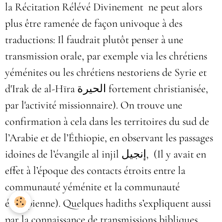
la Récitation Rélévé Divinement ne peut alors
plus être ramenée de façon univoque à des
traductions: Il faudrait plutôt penser à une
transmission orale, par exemple via les chrétiens
yéménites ou les chrétiens nestoriens de Syrie et
d'Irak de al-Hīra الحيرة
fortement christianisée,
par l'activité missionnaire
). On trouve une
confirmation à cela dans les territoires du sud de
l’Arabie et de l’Éthiopie, en observant les passages
idoines de l’évangile al injil
إنجيل
, (Il y avait en
effet à l’époque des contacts étroits entre la
communauté yéménite et la communauté
éthiopienne). Quelques hadiths s’expliquent aussi
par la connaissance de transmissions bibliques.