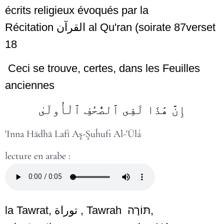
écrits religieux évoqués par la
Récitation
القرآن
al Qu'ran (soirate 87verset
18
Ceci se trouve, certes, dans les Feuilles
anciennes
إِنَّ هَٰذَا لَفِى ٱلصُّحُفِ ٱلْأُولَىٰ
'Inna Hādhā Lafī Aş-Şuĥufi Al-'Ūlá
lecture en arabe :
la Tawrat,
توراة
, Tawrah
תּוֹרָה
,