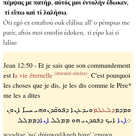
πέμψας με πατήρ, αὐτός μοι ἐντολὴν ἔδωκεν,
τί εἴπω καὶ τί λαλήσω.
Óti egó ex emaftoú ouk elálisa: all’ o pémpsas me
patír, aftós moi entolín édoken, tí eípo kaí tí
lalíso
Jean 12:50 - Et je sais que son commandement
(éternité siècles)
est l
a vie éternelle
. C'est pourquoi
les choses que je dis, je les dis comme le Père*
me les a dites
ܘܡܕܡ
ܕܠܥܠܡ
ܘܝܕܥܢܐ ܕܦܘ̈ܩܕܢܘܗܝ ܚܝ̈ܐ ܐܢܘܢ
܀
ܐܢܐ
ܐܝܟ ܕܦܩܕܢܝ ܗܘ ܡܡܠܠ
ܐܢܐ
ܕܡܡܠܠ
wyadiae '݈no' d݁piuwqd݁Aneh haye' 'enuwn