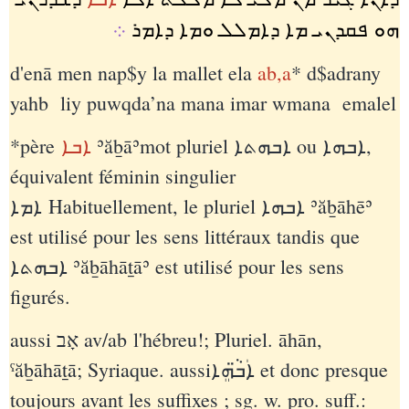
ܗܘ ܦܩܕܢܝ ܡܐ ܕܐܡܠܠ ܘܡܐ ܕܐܡܪ
܀
d'enā men nap$y la mallet ela
ab,a
* d$adrany
yahb liy puwqda’na mana imar wmana emalel
*père
ܐܒܐ
ʾăḇāʾmot pluriel ܐܒܗܬܐ‎ ou ܐܒܗܐ‎,
équivalent féminin singulier
ܐܡܐ‎ Habituellement, le pluriel ܐܒܗܐ‎ ʾăḇāhēʾ
est utilisé pour les sens littéraux tandis que
ܐܒܗܬܐ‎ ʾăḇāhāṯāʾ est utilisé pour les sens
figurés.
aussiאָב ‏ av/ab l'hébreu!; Pluriel. āhān,
ˁăḇāhāṯā; Syriaque. aussiܐܲܒ̈ܵܗܸܐ‏ et donc presque
toujours avant les suffixes ; sg. w. pro. suff.: