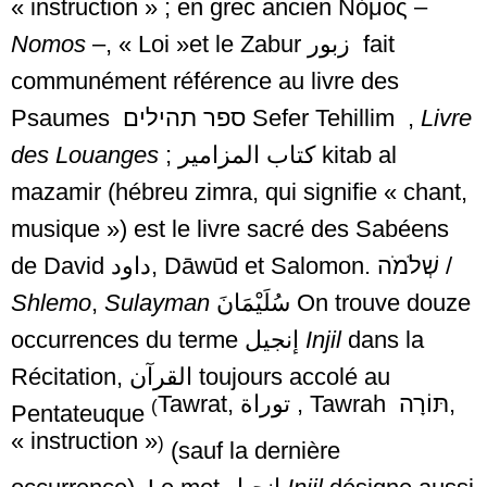
« instruction » ; en grec ancien
Νόμος
–
Nomos
–, « Loi »et le Zabur
زبور
fait
communément référence au livre des
Psaumes
ספר תהילים
Sefer Tehillim ,
Livre
des Louanges
; كتاب المزامير kitab al
mazamir (hébreu zimra, qui signifie « chant,
musique ») est le livre sacré des Sabéens
de David
داود
, Dāwūd et Salomon.
שְׁלֹמֹה
/
Shlemo
,
Sulayma
n
سُلَيْمَانَ
On trouve douze
occurrences du terme
إنجيل
Injil
dans la
Récitation,
القرآن
toujours accolé au
Tawrat,
توراة
, Tawrah
תּוֹרָה
,
(
Pentateuque
« instruction »
)
(sauf la dernière