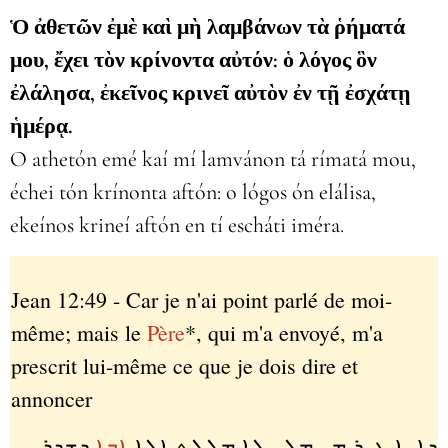
Ὁ ἀθετῶν ἐμὲ καὶ μὴ λαμβάνων τὰ ῥήματά
μου, ἔχει τὸν κρίνοντα αὐτόν: ὁ λόγος ὃν
ἐλάλησα, ἐκεῖνος κρινεῖ αὐτὸν ἐν τῇ ἐσχάτῃ
ἡμέρᾳ.
O athetón emé kaí mí lamvánon tá rímatá mou,
échei tón krínonta aftón: o lógos ón elálisa,
ekeínos krineí aftón en tí escháti iméra.
Jean 12:49 - Car je n'ai point parlé de moi-
même; mais le
Père
*, qui m'a envoyé, m'a
prescrit lui-même ce que je dois dire et
annoncer
ܕܐܢܐ ܓܝܪ ܡܢ ܡܠܝ ܠܐ ܡܠܠܬ
ܐܠܐ
ܐܒܐ
ܕܫܕܪܢܝ