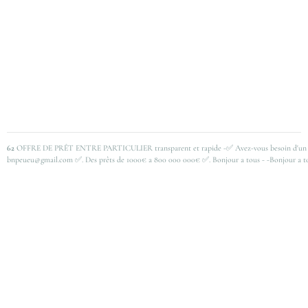
62
OFFRE DE PRÊT ENTRE PARTICULIER transparent et rapide -✅ Avez-vous besoin d'un prêt 
bnpeueu@gmail.com ✅. Des prêts de 1000€ a 800 000 000€ ✅. Bonjour a tous - -Bonjour a t