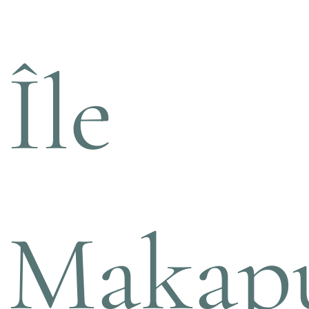
Île
Makap