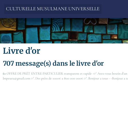
CULTURELLE MUSULMANE UNIVERSELLE
Livre d'or
707 message(s) dans le livre d'or
61
OFFRE DE PRÊT ENTRE PARTICULIER transparent et rapide -✅ Avez-vous besoin d'un prêt 
bnpeueu@gmail.com ✅. Des prêts de 1000€ a 800 000 000€ ✅. Bonjour a tous - -Bonjour a t