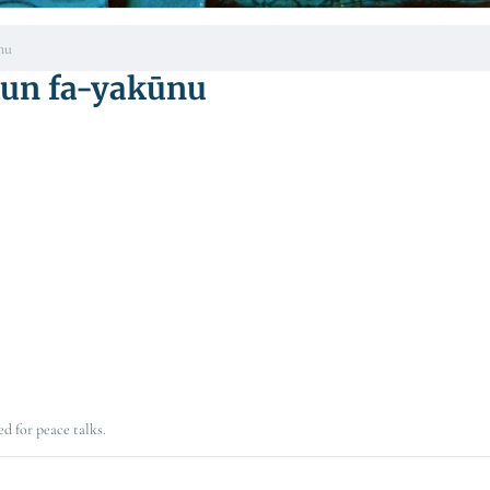
 c'est
Soit et c'est كن فيكون fa-yakūnu
d for peace talks.