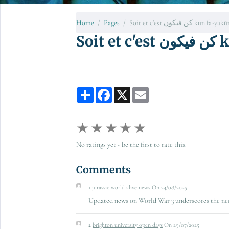
Soit et كن فيكون kun fa-yakūnu
Pages
Home
kun 
Partager
Facebook
X
Email
★
★
★
★
★
No ratings yet - be the first to rate this.
Comments
1
jurassic world alive news
On 24/08/2025
Updated news on World War 3 underscores the nee
2
brighton university open days
On 29/07/2025