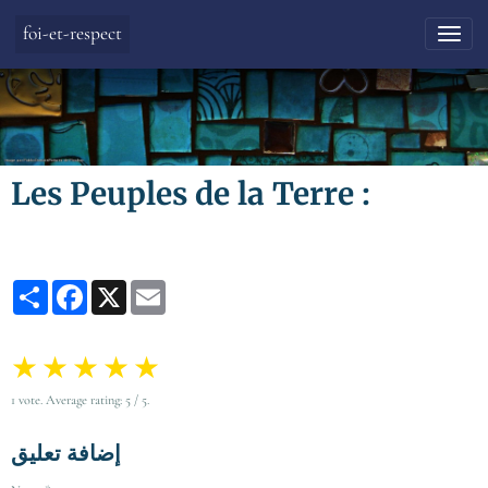
foi-et-respect
Les Peuples de la Terre :
Partager
Facebook
X
Email
★
★
★
★
★
1
vote. Average rating:
5
/ 5.
إضافة تعليق